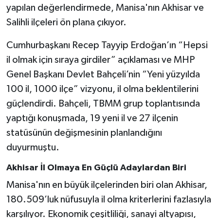
yapılan değerlendirmede, Manisa'nın Akhisar ve
Salihli ilçeleri ön plana çıkıyor.
Akhisar Emlak
Cumhurbaşkanı Recep Tayyip Erdoğan’ın “Hepsi
Ülke
il olmak için sıraya girdiler” açıklaması ve MHP
Etiketler
Genel Başkanı Devlet Bahçeli’nin “Yeni yüzyılda
100 il, 1000 ilçe” vizyonu, il olma beklentilerini
güçlendirdi. Bahçeli, TBMM grup toplantısında
yaptığı konuşmada, 19 yeni il ve 27 ilçenin
statüsünün değişmesinin planlandığını
duyurmuştu.
Akhisar İl Olmaya En Güçlü Adaylardan Biri
Manisa'nın en büyük ilçelerinden biri olan Akhisar,
180.509’luk nüfusuyla il olma kriterlerini fazlasıyla
karşılıyor. Ekonomik çeşitliliği, sanayi altyapısı,