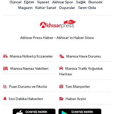
Güncel
Eğitim
Siyaset
Akhisar Spor
Sağlık
Ekonomi
15:02
Akhisar'da sıcak hava etkisini
Magazin
Kültür-Sanat
Duyurular
Tarım-Gıda
sürdürüyor! İşte 5 günlük hava
durumu
Güncel
14:53
Altın fiyatları haftaya
yükselişle başladı! İşte 3 Ağustos
Akhisar Press Haber - Akhisar'ın Haber Sitesi
güncel fiyatlar
Yerel Haber
14:40
Türkiye'nin En İyi Kuruyemiş
Manisa Nöbetçi Eczaneler
Manisa Hava Durumu
Markası: Halktan
Manisa Namaz Vakitleri
Manisa Trafik Yoğunluk
Siyaset
Haritası
15:49
Erdelli Mahallesi sakinleri
Çanakkale'nin tarihini yerinde
Puan Durumu ve Fikstür
Tüm Manşetler
yaşadı
Yerel Haber
Son Dakika Haberleri
Haber Arşivi
19:00
Kadın ve Çocuk Giyimde Yeni
Dönem: Minik Terzi’den Anne-