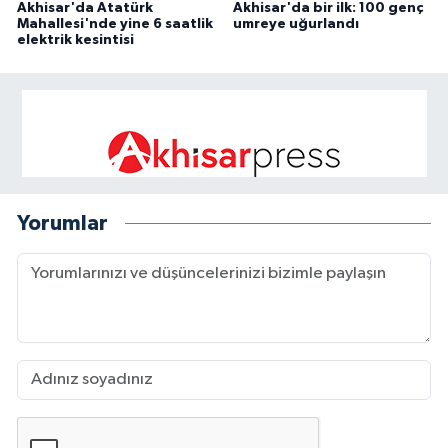
Akhisar'da Atatürk
Akhisar'da bir ilk: 100 genç
Mahallesi'nde yine 6 saatlik
umreye uğurlandı
elektrik kesintisi
Yorumlar