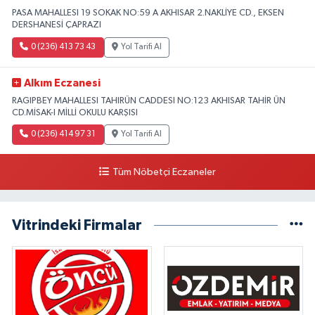
PASA MAHALLESI 19 SOKAK NO:59 A AKHISAR 2.NAKLİYE CD., EKSEN
DERSHANESİ ÇAPRAZI
0 (236) 413 73 43
Yol Tarifi Al
Alkım Eczanesi
RAGIPBEY MAHALLESI TAHIRÜN CADDESI NO:123 AKHISAR TAHİR ÜN
CD.MİSAK-I MİLLİ OKULU KARŞISI
0 (236) 414 97 31
Yol Tarifi Al
Tüm Nöbetçi Eczaneler
Vitrindeki Firmalar