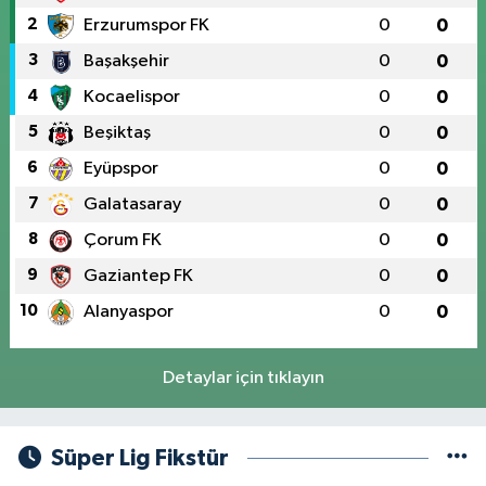
2
Erzurumspor FK
0
0
3
Başakşehir
0
0
4
Kocaelispor
0
0
5
Beşiktaş
0
0
6
Eyüpspor
0
0
7
Galatasaray
0
0
8
Çorum FK
0
0
9
Gaziantep FK
0
0
10
Alanyaspor
0
0
Detaylar için tıklayın
Süper Lig Fikstür