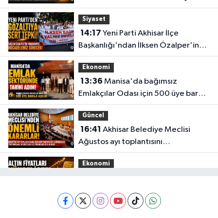
Siyaset
14:17
Yeni Parti Akhisar İlçe
Başkanlığı'ndan İlksen Özalper'in
gözaltına alınmasına tepki
Ekonomi
13:36
Manisa'da bağımsız
Emlakçılar Odası için 500 üye barajı
aşıldı
Güncel
16:41
Akhisar Belediye Meclisi
Ağustos ayı toplantısını
gerçekleştirdi
Ekonomi
16:28
İşte 5 Ağustos Çarşamba
güncel altın fiyatları
Güncel