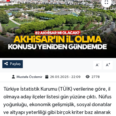
Magazin
Kadın
Duyurular
Duyurular
Teknoloji
Tarım-Gıda
Yerel Haber
Sektörel
Akhisar Emlak
Röportaj
Ülke
Dünya
Paylaş
-
+
A
A
Etiketler
Yaşam
Mustafa Özdemir
26.05.2025 - 22:09
2778
Kadın
Türkiye İstatistik Kurumu (TÜİK) verilerine göre, il
olmaya aday ilçeler listesi gün yüzüne çıktı. Nüfus
Teknoloji
yoğunluğu, ekonomik gelişmişlik, sosyal donatılar
ve altyapı yeterliliği gibi birçok kriter baz alınarak
Yerel Haber