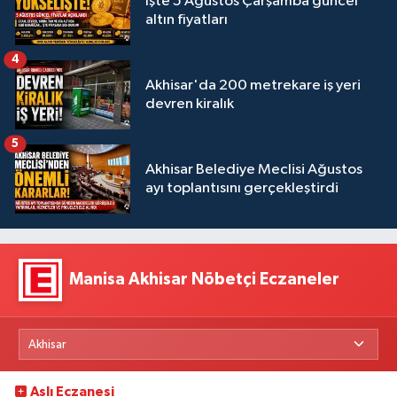
İşte 5 Ağustos Çarşamba güncel
altın fiyatları
4
Akhisar'da 200 metrekare iş yeri
devren kiralık
5
Akhisar Belediye Meclisi Ağustos
ayı toplantısını gerçekleştirdi
Manisa Akhisar Nöbetçi Eczaneler
Aslı Eczanesi