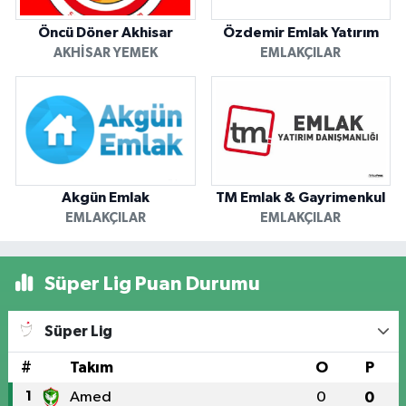
Öncü Döner Akhisar
Özdemir Emlak Yatırım
AKHISAR YEMEK
EMLAKÇILAR
Akgün Emlak
TM Emlak & Gayrimenkul
EMLAKÇILAR
EMLAKÇILAR
Süper Lig Puan Durumu
Süper Lig
#
Takım
O
P
1
Amed
0
0