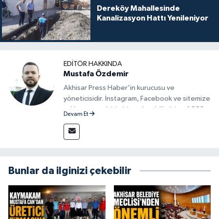
Dereköy Mahallesinde
Kanalizasyon Hattı Yenileniyor
EDITÖR HAKKINDA
Mustafa Özdemir
Akhisar Press Haber'in kurucusu ve
yöneticisidir. İnstagram, Facebook ve sitemize
reklam vermek için bize ulaşabilirsiniz - 0555
Devam Et
715 63 17
Bunlar da ilginizi çekebilir