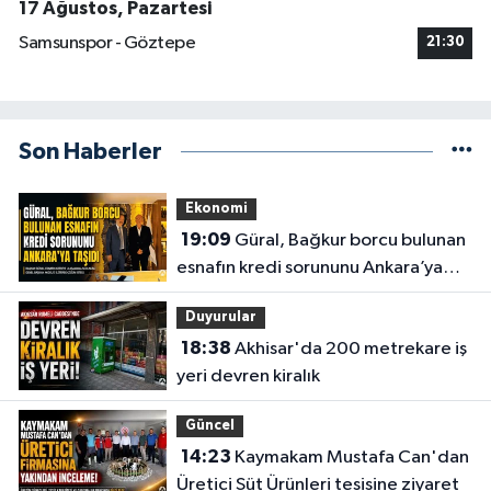
17 Ağustos, Pazartesi
Samsunspor - Göztepe
21:30
Son Haberler
Ekonomi
19:09
Güral, Bağkur borcu bulunan
esnafın kredi sorununu Ankara’ya
taşıdı
Duyurular
18:38
Akhisar'da 200 metrekare iş
yeri devren kiralık
Güncel
14:23
Kaymakam Mustafa Can'dan
Üretici Süt Ürünleri tesisine ziyaret