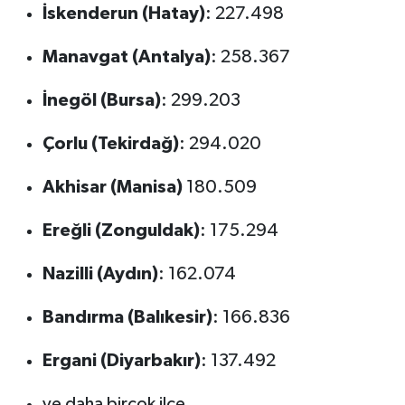
İskenderun (Hatay)
: 227.498
Manavgat (Antalya)
: 258.367
İnegöl (Bursa)
: 299.203
Çorlu (Tekirdağ)
: 294.020
Akhisar (Manisa)
180.509
Ereğli (Zonguldak)
: 175.294
Nazilli (Aydın)
: 162.074
Bandırma (Balıkesir)
: 166.836
Ergani (Diyarbakır)
: 137.492
ve daha birçok ilçe...