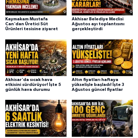
Kaymakam Mustafa
Akhisar Belediye Meclisi
Can'dan Üretici Süt
Ağustos ayı toplantısını
Ürünleri tesisine ziyaret
gerçekleştirdi
Akhisar'da sıcak hava
Altın fiyatları haftaya
etkisini sürdürüyor! İşte 5
yükselişle başladı! İşte 3
günlük hava durumu
Ağustos güncel fiyatlar