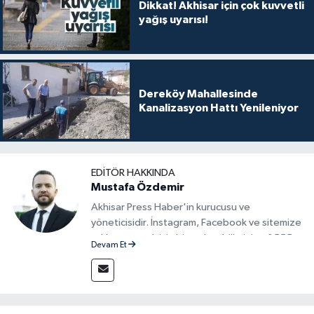
Dikkat! Akhisar için çok kuvvetli
yağış uyarısı!
Dereköy Mahallesinde
Kanalizasyon Hattı Yenileniyor
EDITÖR HAKKINDA
Mustafa Özdemir
Akhisar Press Haber'in kurucusu ve
yöneticisidir. İnstagram, Facebook ve sitemize
reklam vermek için bize ulaşabilirsiniz - 0555
Devam Et
715 63 17