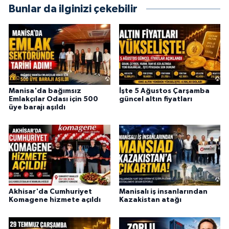
Bunlar da ilginizi çekebilir
Manisa'da bağımsız
İşte 5 Ağustos Çarşamba
Emlakçılar Odası için 500
güncel altın fiyatları
üye barajı aşıldı
Akhisar'da Cumhuriyet
Manisalı iş insanlarından
Komagene hizmete açıldı
Kazakistan atağı