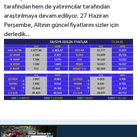
tarafından hem de yatırımcılar tarafından
Akhisar Emlak
araştırılmaya devam ediliyor. 27 Haziran
Perşembe, Altının güncel fiyatlarını sizler için
Ülke
derledik…
Etiketler