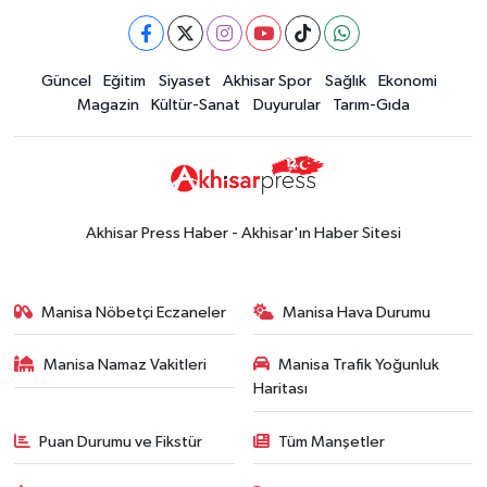
güncel altın fiyatları
Güncel
Güncel
Eğitim
Siyaset
Akhisar Spor
Sağlık
Ekonomi
15:02
Akhisar'da sıcak hava etkisini
Magazin
Kültür-Sanat
Duyurular
Tarım-Gıda
sürdürüyor! İşte 5 günlük hava
durumu
Güncel
14:53
Altın fiyatları haftaya
yükselişle başladı! İşte 3 Ağustos
Akhisar Press Haber - Akhisar'ın Haber Sitesi
güncel fiyatlar
Yerel Haber
14:40
Türkiye'nin En İyi Kuruyemiş
Manisa Nöbetçi Eczaneler
Manisa Hava Durumu
Markası: Halktan
Manisa Namaz Vakitleri
Manisa Trafik Yoğunluk
Siyaset
Haritası
15:49
Erdelli Mahallesi sakinleri
Çanakkale'nin tarihini yerinde
Puan Durumu ve Fikstür
Tüm Manşetler
yaşadı
Yerel Haber