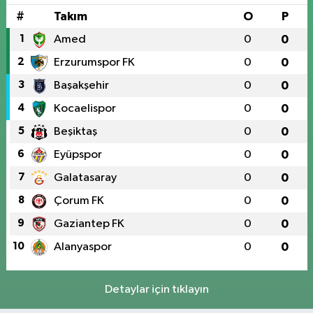
#
Takım
O
P
1
Amed
0
0
2
Erzurumspor FK
0
0
3
Başakşehir
0
0
4
Kocaelispor
0
0
5
Beşiktaş
0
0
6
Eyüpspor
0
0
7
Galatasaray
0
0
8
Çorum FK
0
0
9
Gaziantep FK
0
0
10
Alanyaspor
0
0
Detaylar için tıklayın