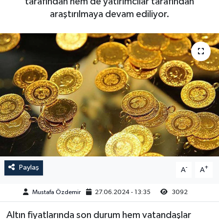
tarafından hem de yatırımcılar tarafından
araştırılmaya devam ediliyor.
Magazin
Kadın
Duyurular
Duyurular
Teknoloji
Tarım-Gıda
Yerel Haber
Sektörel
Akhisar Emlak
Röportaj
Ülke
Dünya
Etiketler
Yaşam
Kadın
Paylaş
-
+
A
A
Teknoloji
Mustafa Özdemir
27.06.2024 - 13:35
3092
Altın fiyatlarında son durum hem vatandaşlar
Yerel Haber