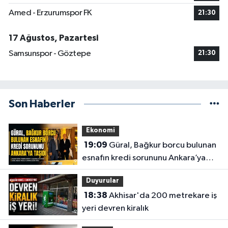
Amed - Erzurumspor FK
21:30
17 Ağustos, Pazartesi
Samsunspor - Göztepe
21:30
Son Haberler
Ekonomi
19:09
Güral, Bağkur borcu bulunan
esnafın kredi sorununu Ankara’ya
taşıdı
Duyurular
18:38
Akhisar'da 200 metrekare iş
yeri devren kiralık