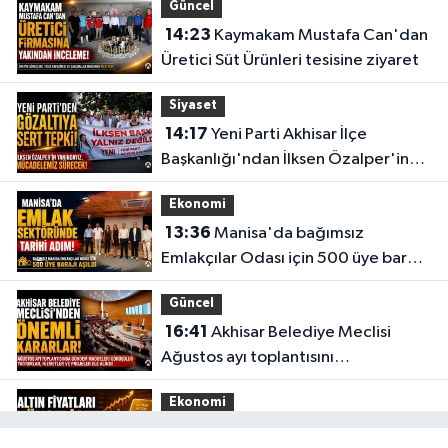
Güncel
14:23
Kaymakam Mustafa Can'dan
Üretici Süt Ürünleri tesisine ziyaret
Siyaset
14:17
Yeni Parti Akhisar İlçe
Başkanlığı'ndan İlksen Özalper'in
gözaltına alınmasına tepki
Ekonomi
13:36
Manisa'da bağımsız
Emlakçılar Odası için 500 üye barajı
aşıldı
Güncel
16:41
Akhisar Belediye Meclisi
Ağustos ayı toplantısını
gerçekleştirdi
Ekonomi
16:28
İşte 5 Ağustos Çarşamba