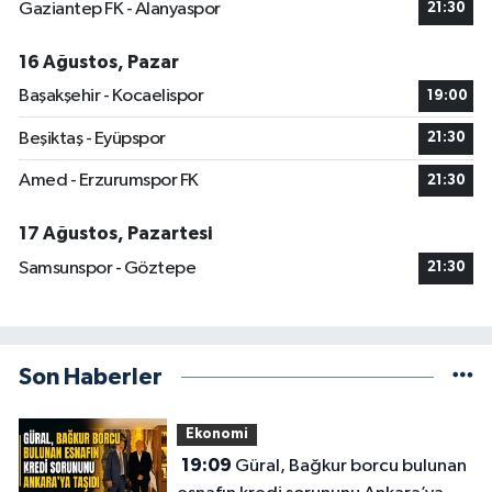
Gaziantep FK - Alanyaspor
21:30
16 Ağustos, Pazar
Başakşehir - Kocaelispor
19:00
Beşiktaş - Eyüpspor
21:30
Amed - Erzurumspor FK
21:30
17 Ağustos, Pazartesi
Samsunspor - Göztepe
21:30
Son Haberler
Ekonomi
19:09
Güral, Bağkur borcu bulunan