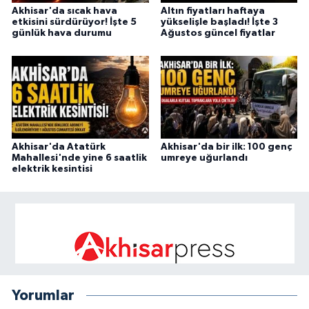
Akhisar'da sıcak hava
Altın fiyatları haftaya
etkisini sürdürüyor! İşte 5
yükselişle başladı! İşte 3
günlük hava durumu
Ağustos güncel fiyatlar
Akhisar'da Atatürk
Akhisar'da bir ilk: 100 genç
Mahallesi'nde yine 6 saatlik
umreye uğurlandı
elektrik kesintisi
Yorumlar