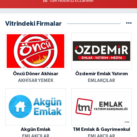
Tüm Nöbetçi Eczaneler
Vitrindeki Firmalar
Öncü Döner Akhisar
Özdemir Emlak Yatırım
AKHISAR YEMEK
EMLAKÇILAR
Akgün Emlak
TM Emlak & Gayrimenkul
EMLAKÇILAR
EMLAKÇILAR