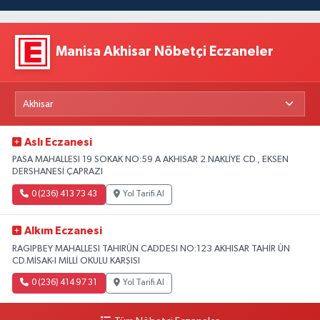
Manisa Akhisar Nöbetçi Eczaneler
Aslı Eczanesi
PASA MAHALLESI 19 SOKAK NO:59 A AKHISAR 2.NAKLİYE CD., EKSEN
DERSHANESİ ÇAPRAZI
0 (236) 413 73 43
Yol Tarifi Al
Alkım Eczanesi
RAGIPBEY MAHALLESI TAHIRÜN CADDESI NO:123 AKHISAR TAHİR ÜN
CD.MİSAK-I MİLLİ OKULU KARŞISI
0 (236) 414 97 31
Yol Tarifi Al