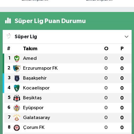
Süper Lig Puan Durumu
Süper Lig
#
Takım
O
P
1
Amed
0
0
2
Erzurumspor FK
0
0
3
Başakşehir
0
0
4
Kocaelispor
0
0
5
Beşiktaş
0
0
6
Eyüpspor
0
0
7
Galatasaray
0
0
8
Çorum FK
0
0