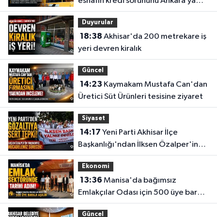
esnafın kredi sorununu Ankara’ya
taşıdı
Duyurular
18:38
Akhisar'da 200 metrekare iş
yeri devren kiralık
Güncel
14:23
Kaymakam Mustafa Can'dan
Üretici Süt Ürünleri tesisine ziyaret
Siyaset
14:17
Yeni Parti Akhisar İlçe
Başkanlığı'ndan İlksen Özalper'in
gözaltına alınmasına tepki
Ekonomi
13:36
Manisa'da bağımsız
Emlakçılar Odası için 500 üye barajı
aşıldı
Güncel