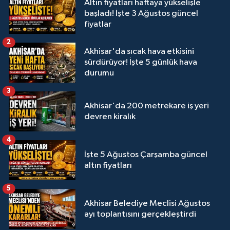
Altın fiyatları haftaya yükselişle
başladı! İşte 3 Ağustos güncel
fiyatlar
2
Akhisar'da sıcak hava etkisini
sürdürüyor! İşte 5 günlük hava
durumu
3
Akhisar'da 200 metrekare iş yeri
devren kiralık
4
İşte 5 Ağustos Çarşamba güncel
altın fiyatları
5
Akhisar Belediye Meclisi Ağustos
ayı toplantısını gerçekleştirdi