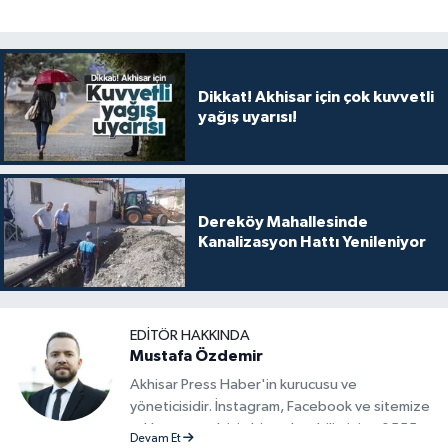
Dikkat! Akhisar için çok kuvvetli
yağış uyarısı!
Dereköy Mahallesinde
Kanalizasyon Hattı Yenileniyor
EDITÖR HAKKINDA
Mustafa Özdemir
Akhisar Press Haber'in kurucusu ve
yöneticisidir. İnstagram, Facebook ve sitemize
reklam vermek için bize ulaşabilirsiniz - 0555
Devam Et