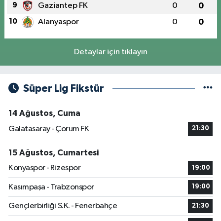
9
Gaziantep FK
0
0
10
Alanyaspor
0
0
Detaylar için tıklayın
Süper Lig Fikstür
14 Ağustos, Cuma
Galatasaray - Çorum FK
21:30
15 Ağustos, Cumartesi
Konyaspor - Rizespor
19:00
Kasımpaşa - Trabzonspor
19:00
Gençlerbirliği S.K. - Fenerbahçe
21:30