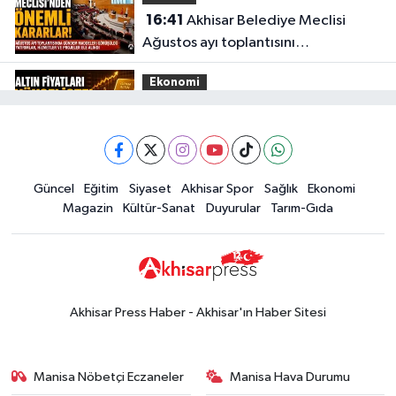
16:41
Akhisar Belediye Meclisi
Ağustos ayı toplantısını
gerçekleştirdi
Ekonomi
16:28
İşte 5 Ağustos Çarşamba
güncel altın fiyatları
Güncel
Güncel
Eğitim
Siyaset
Akhisar Spor
Sağlık
Ekonomi
15:02
Akhisar'da sıcak hava etkisini
Magazin
Kültür-Sanat
Duyurular
Tarım-Gıda
sürdürüyor! İşte 5 günlük hava
durumu
Güncel
14:53
Altın fiyatları haftaya
yükselişle başladı! İşte 3 Ağustos
Akhisar Press Haber - Akhisar'ın Haber Sitesi
güncel fiyatlar
Yerel Haber
14:40
Türkiye'nin En İyi Kuruyemiş
Manisa Nöbetçi Eczaneler
Manisa Hava Durumu
Markası: Halktan