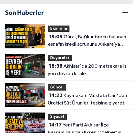
Son Haberler
Ekonomi
19:09
Güral, Bağkur borcu bulunan
esnafın kredi sorununu Ankara’ya
taşıdı
Duyurular
18:38
Akhisar'da 200 metrekare iş
yeri devren kiralık
Güncel
14:23
Kaymakam Mustafa Can'dan
Üretici Süt Ürünleri tesisine ziyaret
Siyaset
14:17
Yeni Parti Akhisar İlçe
Başkanlığı'ndan İlksen Özalper'in