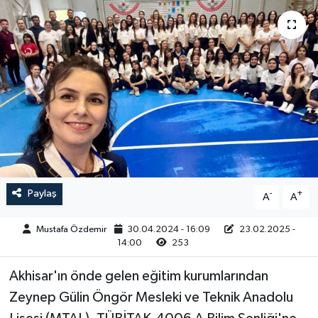
Magazin
Kadın
Duyurular
Duyurular
Teknoloji
Tarım-Gıda
Yerel Haber
Sektörel
Akhisar Emlak
Röportaj
Ülke
Dünya
Paylaş
-
+
A
A
Etiketler
Yaşam
Mustafa Özdemir
30.04.2024 - 16:09
23.02.2025 -
Kadın
14:00
253
Akhisar'ın önde gelen eğitim kurumlarından
Teknoloji
Zeynep Gülin Öngör Mesleki ve Teknik Anadolu
Yerel Haber