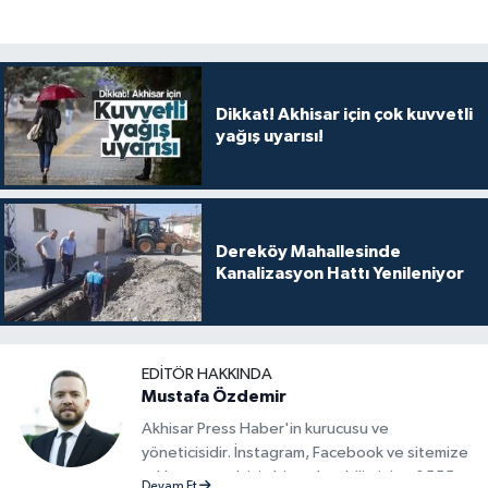
Dikkat! Akhisar için çok kuvvetli
yağış uyarısı!
Dereköy Mahallesinde
Kanalizasyon Hattı Yenileniyor
EDITÖR HAKKINDA
Mustafa Özdemir
Akhisar Press Haber'in kurucusu ve
yöneticisidir. İnstagram, Facebook ve sitemize
reklam vermek için bize ulaşabilirsiniz - 0555
Devam Et