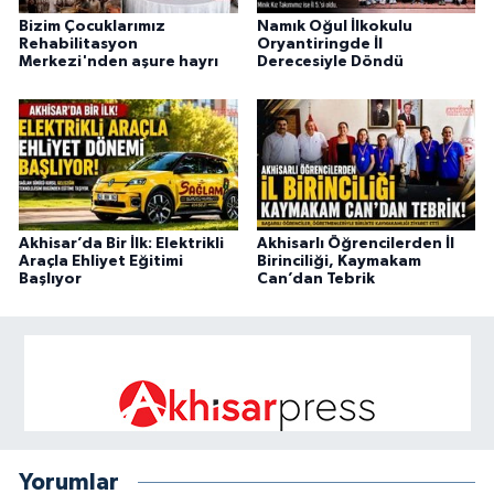
Bizim Çocuklarımız
Namık Oğul İlkokulu
Rehabilitasyon
Oryantiringde İl
Merkezi'nden aşure hayrı
Derecesiyle Döndü
Akhisar’da Bir İlk: Elektrikli
Akhisarlı Öğrencilerden İl
Araçla Ehliyet Eğitimi
Birinciliği, Kaymakam
Başlıyor
Can’dan Tebrik
Yorumlar