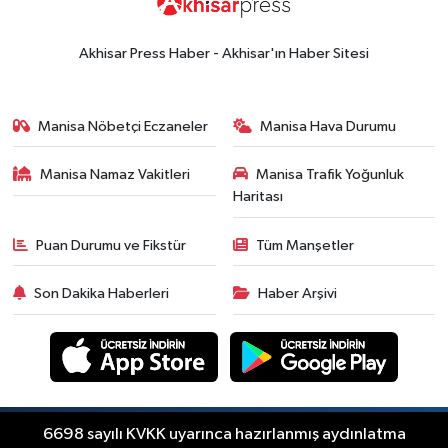
14:53
Altın fiyatları haftaya
yükselişle başladı! İşte 3 Ağustos
Akhisar Press Haber - Akhisar'ın Haber Sitesi
güncel fiyatlar
Yerel Haber
14:40
Türkiye'nin En İyi Kuruyemiş
Manisa Nöbetçi Eczaneler
Manisa Hava Durumu
Markası: Halktan
Manisa Namaz Vakitleri
Manisa Trafik Yoğunluk
Siyaset
Haritası
15:49
Erdelli Mahallesi sakinleri
Çanakkale'nin tarihini yerinde
Puan Durumu ve Fikstür
Tüm Manşetler
yaşadı
Yerel Haber
Son Dakika Haberleri
Haber Arşivi
19:00
Kadın ve Çocuk Giyimde Yeni
Dönem: Minik Terzi’den Anne-
Çocuk Stilini Tamamlayan
Güncel
Koleksiyonlar
18:57
Akhisar'da Atatürk
6698 sayılı KVKK uyarınca hazırlanmış aydınlatma
Mahallesi'nde yine 6 saatlik elektrik
Copyright © Akhisar Press Haber 2012-2026 Her
RSS