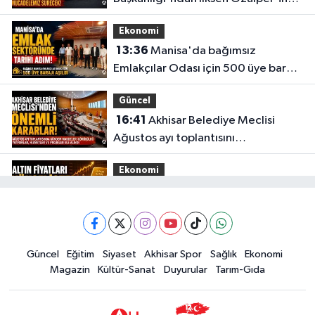
gözaltına alınmasına tepki
Ekonomi
13:36
Manisa'da bağımsız
Emlakçılar Odası için 500 üye barajı
aşıldı
Güncel
16:41
Akhisar Belediye Meclisi
Ağustos ayı toplantısını
gerçekleştirdi
Ekonomi
16:28
İşte 5 Ağustos Çarşamba
güncel altın fiyatları
Güncel
Güncel
Eğitim
Siyaset
Akhisar Spor
Sağlık
Ekonomi
15:02
Akhisar'da sıcak hava etkisini
Magazin
Kültür-Sanat
Duyurular
Tarım-Gıda
sürdürüyor! İşte 5 günlük hava
durumu
Güncel