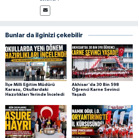
715 63 17
Bunlar da ilginizi çekebilir
İlçe Milli Eğitim Müdürü
Akhisar'da 30 Bin 598
Karasu, Okullardaki
Öğrenci Karne Sevinci
Hazırlıkları Yerinde İnceledi
Yaşadı