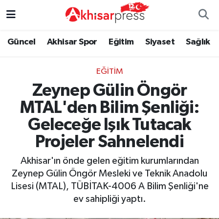
Güncel
Magazin
Güncel
Manisa Nöbetçi Eczaneler
Güncel
Akhisar Spor
Eğitim
Siyaset
Sağlık
Akhisar Spor
Kültür-Sanat
Eğitim
Manisa Hava Durumu
EĞITIM
Zeynep Gülin Öngör
Eğitim
Duyurular
Siyaset
Manisa Namaz Vakitleri
MTAL'den Bilim Şenliği:
Siyaset
Tarım-Gıda
Akhisar Spor
Manisa Trafik Yoğunluk Haritası
Geleceğe Işık Tutacak
Sağlık
Sektörel
Sağlık
Süper Lig Puan Durumu ve Fikstür
Projeler Sahnelendi
Akhisar'ın önde gelen eğitim kurumlarından
Ekonomi
Röportaj
Ekonomi
Tüm Manşetler
Zeynep Gülin Öngör Mesleki ve Teknik Anadolu
Lisesi (MTAL), TÜBİTAK-4006 A Bilim Şenliği'ne
Tarım-Gıda
Dünya
Magazin
Son Dakika Haberleri
ev sahipliği yaptı.
Kültür-Sanat
Yaşam
Kültür-Sanat
Haber Arşivi