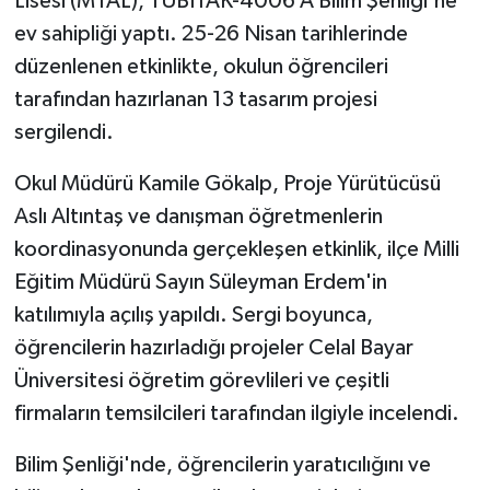
Lisesi (MTAL), TÜBİTAK-4006 A Bilim Şenliği'ne
ev sahipliği yaptı. 25-26 Nisan tarihlerinde
Akhisar Emlak
düzenlenen etkinlikte, okulun öğrencileri
tarafından hazırlanan 13 tasarım projesi
Ülke
sergilendi.
Etiketler
Okul Müdürü Kamile Gökalp, Proje Yürütücüsü
Aslı Altıntaş ve danışman öğretmenlerin
koordinasyonunda gerçekleşen etkinlik, ilçe Milli
Eğitim Müdürü Sayın Süleyman Erdem'in
katılımıyla açılış yapıldı. Sergi boyunca,
öğrencilerin hazırladığı projeler Celal Bayar
Üniversitesi öğretim görevlileri ve çeşitli
firmaların temsilcileri tarafından ilgiyle incelendi.
Bilim Şenliği'nde, öğrencilerin yaratıcılığını ve