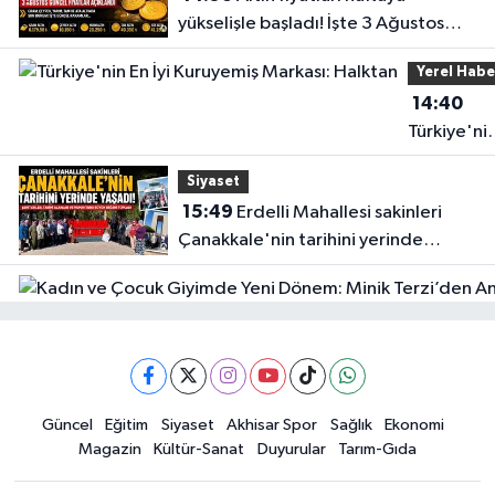
yükselişle başladı! İşte 3 Ağustos
güncel fiyatlar
Yerel Habe
14:40
Türkiye'ni
En İyi
Siyaset
Kuruyemiş
15:49
Erdelli Mahallesi sakinleri
Markası:
Çanakkale'nin tarihini yerinde
Halktan
yaşadı
Güncel
Güncel
Eğitim
Siyaset
Akhisar Spor
Sağlık
Ekonomi
18:57
Akhisar'da Atatürk
Magazin
Kültür-Sanat
Duyurular
Tarım-Gıda
Mahallesi'nde yine 6 saatlik elektrik
kesintisi