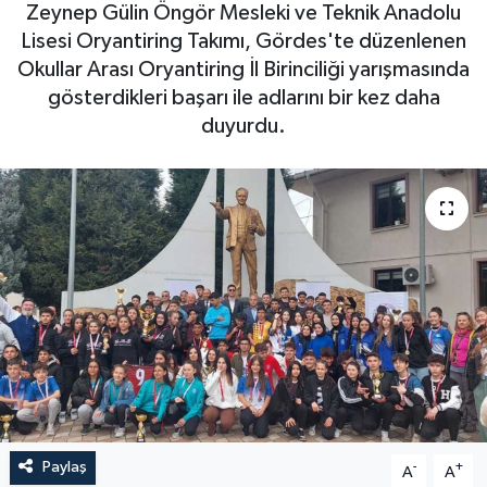
Zeynep Gülin Öngör Mesleki ve Teknik Anadolu
Magazin
Kadın
Duyurular
Lisesi Oryantiring Takımı, Gördes'te düzenlenen
Okullar Arası Oryantiring İl Birinciliği yarışmasında
Duyurular
Teknoloji
Tarım-Gıda
gösterdikleri başarı ile adlarını bir kez daha
duyurdu.
Yerel Haber
Sektörel
Akhisar Emlak
Röportaj
Ülke
Dünya
Etiketler
Yaşam
Kadın
Teknoloji
Paylaş
-
+
A
A
Yerel Haber