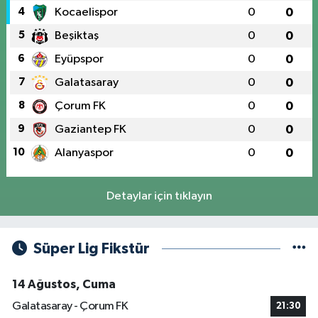
4
Kocaelispor
0
0
5
Beşiktaş
0
0
6
Eyüpspor
0
0
7
Galatasaray
0
0
8
Çorum FK
0
0
9
Gaziantep FK
0
0
10
Alanyaspor
0
0
Detaylar için tıklayın
Süper Lig Fikstür
14 Ağustos, Cuma
Galatasaray - Çorum FK
21:30