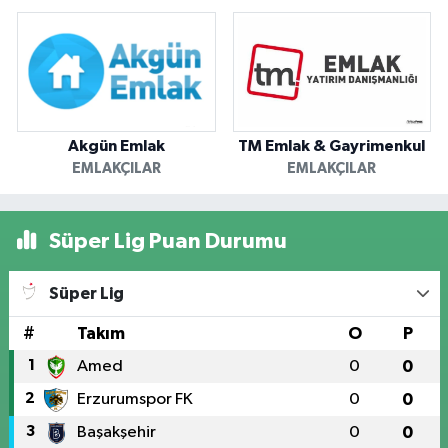
Akgün Emlak
TM Emlak & Gayrimenkul
EMLAKÇILAR
EMLAKÇILAR
Süper Lig Puan Durumu
Süper Lig
#
Takım
O
P
1
Amed
0
0
2
Erzurumspor FK
0
0
3
Başakşehir
0
0