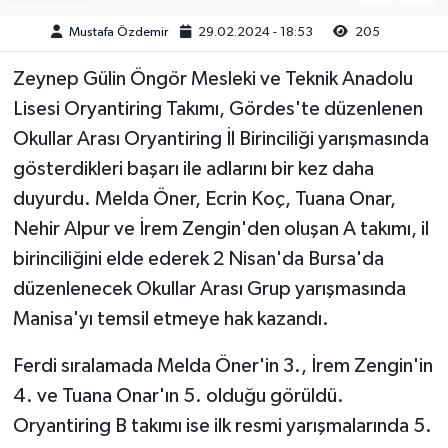
Mustafa Özdemir
29.02.2024 - 18:53
205
Akhisar Emlak
Zeynep Gülin Öngör Mesleki ve Teknik Anadolu
Ülke
Lisesi Oryantiring Takımı, Gördes'te düzenlenen
Okullar Arası Oryantiring İl Birinciliği yarışmasında
Etiketler
gösterdikleri başarı ile adlarını bir kez daha
duyurdu. Melda Öner, Ecrin Koç, Tuana Onar,
Nehir Alpur ve İrem Zengin'den oluşan A takımı, il
birinciliğini elde ederek 2 Nisan'da Bursa'da
düzenlenecek Okullar Arası Grup yarışmasında
Manisa'yı temsil etmeye hak kazandı.
Ferdi sıralamada Melda Öner'in 3., İrem Zengin'in
4. ve Tuana Onar'ın 5. olduğu görüldü.
Oryantiring B takımı ise ilk resmi yarışmalarında 5.