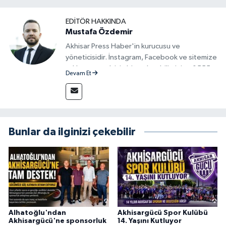
EDITÖR HAKKINDA
Mustafa Özdemir
Akhisar Press Haber'in kurucusu ve
yöneticisidir. İnstagram, Facebook ve sitemize
reklam vermek için bize ulaşabilirsiniz - 0555
Devam Et
715 63 17
Bunlar da ilginizi çekebilir
Alhatoğlu'ndan
Akhisargücü Spor Kulübü
Akhisargücü'ne sponsorluk
14. Yaşını Kutluyor