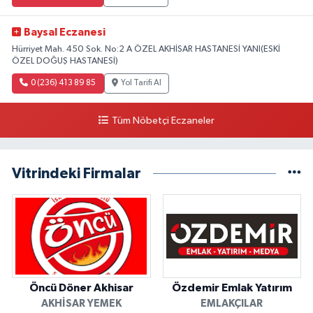
Baysal Eczanesi
Hürriyet Mah. 450 Sok. No:2 A ÖZEL AKHİSAR HASTANESİ YANI(ESKİ
ÖZEL DOĞUŞ HASTANESİ)
0 (236) 413 89 85
Yol Tarifi Al
Tüm Nöbetçi Eczaneler
Vitrindeki Firmalar
Öncü Döner Akhisar
Özdemir Emlak Yatırım
AKHISAR YEMEK
EMLAKÇILAR