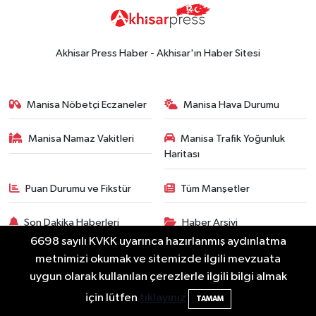
Ekonomi
18:50
Akhisar'da Cumhuriyet
Komagene hizmete açıldı
Akhisar Press Haber - Akhisar'ın Haber Sitesi
Duyurular
15:24
Akhisar'da binlerce aboneyi
Manisa Nöbetçi Eczaneler
Manisa Hava Durumu
ilgilendiriyor! Cuma günü elektrik
kesintisi uygulanacak
Manisa Namaz Vakitleri
Manisa Trafik Yoğunluk
Akhisar Spor
Haritası
15:07
Alhatoğlu'ndan
Akhisargücü'ne sponsorluk desteği
Puan Durumu ve Fikstür
Tüm Manşetler
devam ediyor
Ekonomi
Son Dakika Haberleri
Haber Arşivi
14:54
Manisalı iş insanlarından
6698 sayılı KVKK uyarınca hazırlanmış aydınlatma
Kazakistan atağı
metnimizi okumak ve sitemizde ilgili mevzuata
uygun olarak kullanılan çerezlerle ilgili bilgi almak
Magazin
için lütfen
tıklayınız
TAMAM
14:38
Akhisar'da Arifcan ve Büşra