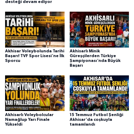
desteği devam ediyor
Akhisar Voleybolunda Tarihi
Akhisarlı Minik
Başarı! TVF Spor Lisesi'ne İlk
Güreşçilerden Türkiye
Sporcu
Şampiyonası'nda Büyük
Başarı
Akhisarlı Voleybolcular
15 Temmuz Futbol Şenliği
Namağlup Yarı Finale
Akhisar'da coşkuyla
Yükseldi
tamamlandı