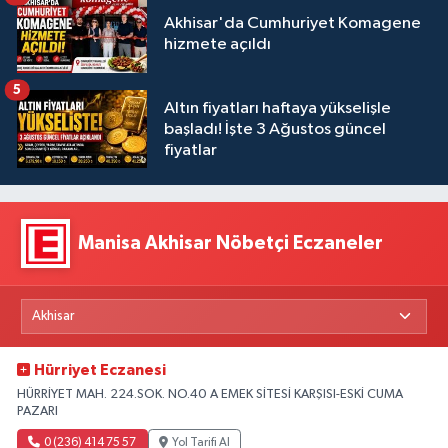
Akhisar'da Cumhuriyet Komagene
hizmete açıldı
5
Altın fiyatları haftaya yükselişle
başladı! İşte 3 Ağustos güncel
fiyatlar
Manisa Akhisar Nöbetçi Eczaneler
Hürriyet Eczanesi
HÜRRİYET MAH. 224.SOK. NO.40 A EMEK SİTESİ KARŞISI-ESKİ CUMA
PAZARI
0 (236) 414 75 57
Yol Tarifi Al