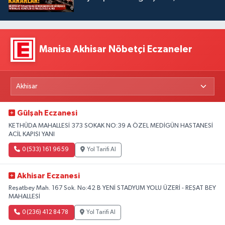
Manisa Akhisar Nöbetçi Eczaneler
Gülşah Eczanesi
KETHÜDA MAHALLESİ 373 SOKAK NO:39 A ÖZEL MEDİGÜN HASTANESİ
ACİL KAPISI YANI
0 (533) 161 96 59
Yol Tarifi Al
Akhisar Eczanesi
Reşatbey Mah. 167 Sok. No:42 B YENİ STADYUM YOLU ÜZERİ - REŞAT BEY
MAHALLESİ
0 (236) 412 84 78
Yol Tarifi Al