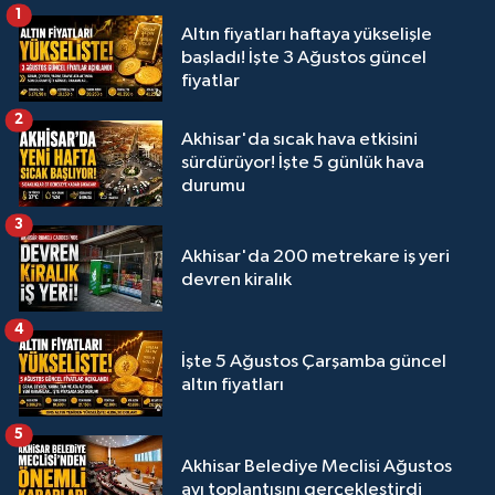
1
Altın fiyatları haftaya yükselişle
başladı! İşte 3 Ağustos güncel
fiyatlar
2
Akhisar'da sıcak hava etkisini
sürdürüyor! İşte 5 günlük hava
durumu
3
Akhisar'da 200 metrekare iş yeri
devren kiralık
4
İşte 5 Ağustos Çarşamba güncel
altın fiyatları
5
Akhisar Belediye Meclisi Ağustos
ayı toplantısını gerçekleştirdi