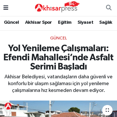
Güncel
Magazin
Güncel
Manisa Nöbetçi Eczaneler
Güncel
Akhisar Spor
Eğitim
Siyaset
Sağlık
Akhisar Spor
Kültür-Sanat
Eğitim
Manisa Hava Durumu
GÜNCEL
Yol Yenileme Çalışmaları:
Eğitim
Duyurular
Siyaset
Manisa Namaz Vakitleri
Efendi Mahallesi’nde Asfalt
Siyaset
Tarım-Gıda
Akhisar Spor
Manisa Trafik Yoğunluk Haritası
Serimi Başladı
Sağlık
Sektörel
Sağlık
Süper Lig Puan Durumu ve Fikstür
Akhisar Belediyesi, vatandaşların daha güvenli ve
konforlu bir ulaşım sağlaması için yol yenileme
Ekonomi
Röportaj
Ekonomi
Tüm Manşetler
çalışmalarına hız kesmeden devam ediyor.
Tarım-Gıda
Dünya
Magazin
Son Dakika Haberleri
Kültür-Sanat
Yaşam
Kültür-Sanat
Haber Arşivi