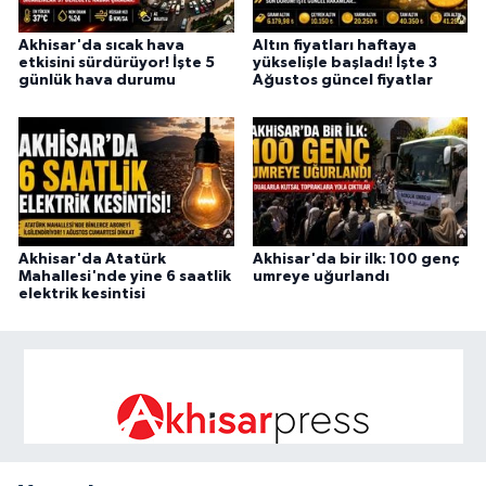
Akhisar'da sıcak hava
Altın fiyatları haftaya
etkisini sürdürüyor! İşte 5
yükselişle başladı! İşte 3
günlük hava durumu
Ağustos güncel fiyatlar
Akhisar'da Atatürk
Akhisar'da bir ilk: 100 genç
Mahallesi'nde yine 6 saatlik
umreye uğurlandı
elektrik kesintisi