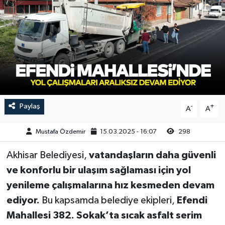
Magazin
Kadın
Duyurular
Duyurular
Teknoloji
Tarım-Gıda
Yerel Haber
Sektörel
Akhisar Emlak
Röportaj
Paylaş
-
+
A
A
Ülke
Dünya
Mustafa Özdemir
15.03.2025 - 16:07
298
Etiketler
Yaşam
Akhisar Belediyesi,
vatandaşların daha güvenli
ve konforlu bir ulaşım sağlaması için yol
Kadın
yenileme çalışmalarına hız kesmeden devam
Teknoloji
ediyor.
Bu kapsamda belediye ekipleri,
Efendi
Mahallesi 382. Sokak’ta sıcak asfalt serim
Yerel Haber