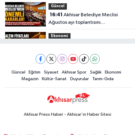
aşıldı
Güncel
16:41
Akhisar Belediye Meclisi
Ağustos ayı toplantısını
gerçekleştirdi
Ekonomi
16:28
İşte 5 Ağustos Çarşamba
güncel altın fiyatları
Güncel
Güncel
Eğitim
Siyaset
Akhisar Spor
Sağlık
Ekonomi
15:02
Akhisar'da sıcak hava etkisini
Magazin
Kültür-Sanat
Duyurular
Tarım-Gıda
sürdürüyor! İşte 5 günlük hava
durumu
Güncel
14:53
Altın fiyatları haftaya
yükselişle başladı! İşte 3 Ağustos
Akhisar Press Haber - Akhisar'ın Haber Sitesi
güncel fiyatlar
Yerel Haber
14:40
Türkiye'nin En İyi Kuruyemiş