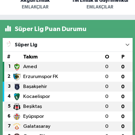
Akgün Emlak
TM Emlak & Gayrimenkul
EMLAKÇILAR
EMLAKÇILAR
Süper Lig Puan Durumu
Süper Lig
#
Takım
O
P
1
Amed
0
0
2
Erzurumspor FK
0
0
3
Başakşehir
0
0
4
Kocaelispor
0
0
5
Beşiktaş
0
0
6
Eyüpspor
0
0
7
Galatasaray
0
0