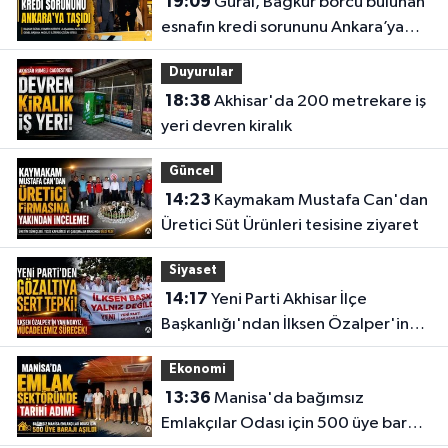
19:09
Güral, Bağkur borcu bulunan
esnafın kredi sorununu Ankara’ya
taşıdı
Duyurular
18:38
Akhisar'da 200 metrekare iş
yeri devren kiralık
Güncel
14:23
Kaymakam Mustafa Can'dan
Üretici Süt Ürünleri tesisine ziyaret
Siyaset
14:17
Yeni Parti Akhisar İlçe
Başkanlığı'ndan İlksen Özalper'in
gözaltına alınmasına tepki
Ekonomi
13:36
Manisa'da bağımsız
Emlakçılar Odası için 500 üye barajı