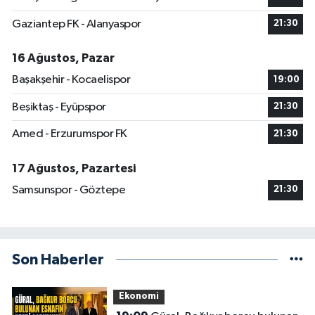
Gaziantep FK - Alanyaspor
21:30
16 Ağustos, Pazar
Başakşehir - Kocaelispor
19:00
Beşiktaş - Eyüpspor
21:30
Amed - Erzurumspor FK
21:30
17 Ağustos, Pazartesi
Samsunspor - Göztepe
21:30
Son Haberler
Ekonomi