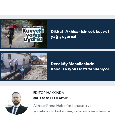
Dikkat! Akhisar için çok kuvvetli
yağış uyarısı!
Dereköy Mahallesinde
Kanalizasyon Hattı Yenileniyor
EDITÖR HAKKINDA
Mustafa Özdemir
Akhisar Press Haber'in kurucusu ve
yöneticisidir. İnstagram, Facebook ve sitemize