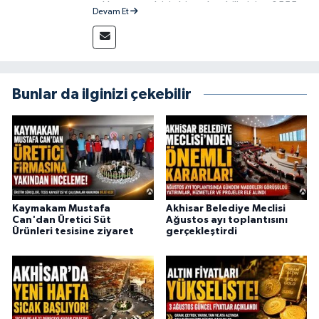
reklam vermek için bize ulaşabilirsiniz - 0555
Devam Et
715 63 17
Bunlar da ilginizi çekebilir
Kaymakam Mustafa
Akhisar Belediye Meclisi
Can'dan Üretici Süt
Ağustos ayı toplantısını
Ürünleri tesisine ziyaret
gerçekleştirdi