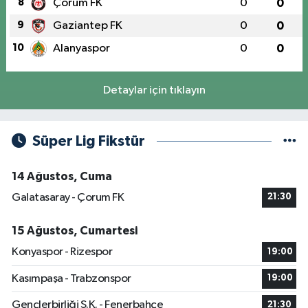
8
Çorum FK
0
0
9
Gaziantep FK
0
0
10
Alanyaspor
0
0
Detaylar için tıklayın
Süper Lig Fikstür
14 Ağustos, Cuma
Galatasaray - Çorum FK
21:30
15 Ağustos, Cumartesi
Konyaspor - Rizespor
19:00
Kasımpaşa - Trabzonspor
19:00
Gençlerbirliği S.K. - Fenerbahçe
21:30