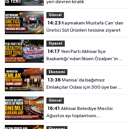
yeri devren kiralık
Güncel
14:23
Kaymakam Mustafa Can'dan
Üretici Süt Ürünleri tesisine ziyaret
Siyaset
14:17
Yeni Parti Akhisar İlçe
Başkanlığı'ndan İlksen Özalper'in
gözaltına alınmasına tepki
Ekonomi
13:36
Manisa'da bağımsız
Emlakçılar Odası için 500 üye barajı
aşıldı
Güncel
16:41
Akhisar Belediye Meclisi
Ağustos ayı toplantısını
gerçekleştirdi