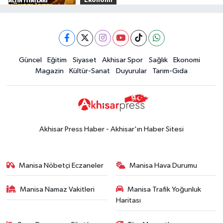
Ekonomi
16:28
İşte 5 Ağustos Çarşamba
güncel altın fiyatları
Güncel
Güncel
Eğitim
Siyaset
Akhisar Spor
Sağlık
Ekonomi
15:02
Akhisar'da sıcak hava etkisini
Magazin
Kültür-Sanat
Duyurular
Tarım-Gıda
sürdürüyor! İşte 5 günlük hava
durumu
Güncel
14:53
Altın fiyatları haftaya
yükselişle başladı! İşte 3 Ağustos
Akhisar Press Haber - Akhisar'ın Haber Sitesi
güncel fiyatlar
Yerel Haber
14:40
Türkiye'nin En İyi Kuruyemiş
Manisa Nöbetçi Eczaneler
Manisa Hava Durumu
Markası: Halktan
Manisa Namaz Vakitleri
Manisa Trafik Yoğunluk
Siyaset
Haritası
15:49
Erdelli Mahallesi sakinleri
Çanakkale'nin tarihini yerinde