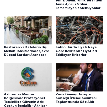
Yeni Dönem: Minik Terzi’den
Anne-Çocuk Stilini
Tamamlayan Koleksiyonlar
Restoran ve Kafelerin Dış
Kablo Hurda Fiyatı Neye
Mekan Tahsislerinde Çevre
Göre Belirlenir? Fiyatları
Düzeni Şartları Aranacak
Etkileyen Kriterler
Akhisar ve Manisa
Zana Gümüş, Avrupa
Bölgesinde Profesyonel
Konseyi İzleme Komitesi
Temizlikte Güvenin Adı:
Toplantısında Söz Aldı
Coşkun Temizlik – Akhisar