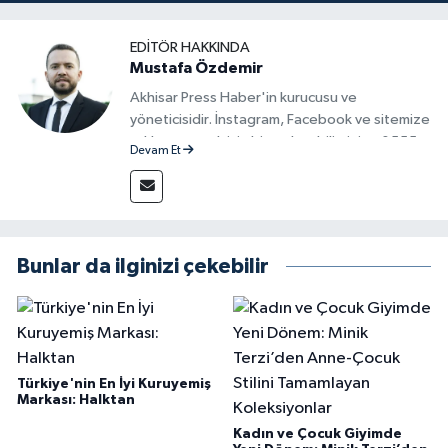
EDITÖR HAKKINDA
Mustafa Özdemir
Akhisar Press Haber'in kurucusu ve
yöneticisidir. İnstagram, Facebook ve sitemize
reklam vermek için bize ulaşabilirsiniz - 0555
Devam Et
715 63 17
Bunlar da ilginizi çekebilir
Türkiye'nin En İyi Kuruyemiş
Markası: Halktan
Kadın ve Çocuk Giyimde