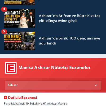
4
Akhisar'da Arifcan ve Büşra Kızıltaş
çifti dünya evine girdi
5
Akhisar'da bir ilk: 100 genç umreye
uğurlandı
Manisa Akhisar Nöbetçi Eczaneler
Dutlulu Eczanesi
Paşa Mahallesi, 19 Sokak No:61 Akhisar Manisa