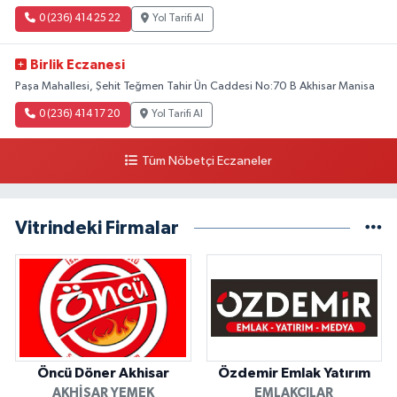
0 (236) 414 25 22
Yol Tarifi Al
Birlik Eczanesi
Paşa Mahallesi, Şehit Teğmen Tahir Ün Caddesi No:70 B Akhisar Manisa
0 (236) 414 17 20
Yol Tarifi Al
Tüm Nöbetçi Eczaneler
Vitrindeki Firmalar
Öncü Döner Akhisar
Özdemir Emlak Yatırım
AKHISAR YEMEK
EMLAKÇILAR