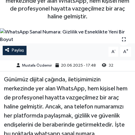
merkezinde yer alan WhatsApp, hem kişisel hem
de profesyonel hayatta vazgeçilmez bir araç
Magazin
Kadın
Duyurular
haline gelmiştir.
Duyurular
Teknoloji
Tarım-Gıda
Yerel Haber
Sektörel
Paylaş
-
+
A
A
Akhisar Emlak
Röportaj
Mustafa Özdemir
20.06.2025 - 17:48
32
Ülke
Dünya
Günümüz dijital çağında, iletişimimizin
Etiketler
Yaşam
merkezinde yer alan WhatsApp, hem kişisel hem
de profesyonel hayatta vazgeçilmez bir araç
Kadın
haline gelmiştir. Ancak, ana telefon numaramızı
her platformda paylaşmak, gizlilik ve güvenlik
Teknoloji
endişelerini de beraberinde getirmektedir. İşte
bu noktada whatsapp sanal numara
Yerel Haber