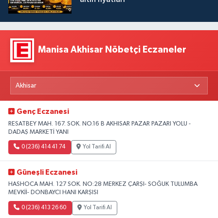
Manisa Akhisar Nöbetçi Eczaneler
Genç Eczanesi
RESATBEY MAH. 167. SOK. NO.16 B AKHISAR PAZAR PAZARI YOLU -
DADAŞ MARKETİ YANI
0 (236) 414 41 74
Yol Tarifi Al
Güneşli Eczanesi
HASHOCA MAH. 127 SOK. NO:28 MERKEZ ÇARŞI- SOĞUK TULUMBA
MEVKİİ- DONBAYCI HANI KARŞISI
0 (236) 413 26 60
Yol Tarifi Al