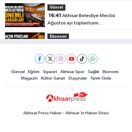
aşıldı
Güncel
16:41
Akhisar Belediye Meclisi
Ağustos ayı toplantısını
gerçekleştirdi
Ekonomi
16:28
İşte 5 Ağustos Çarşamba
güncel altın fiyatları
Güncel
Güncel
Eğitim
Siyaset
Akhisar Spor
Sağlık
Ekonomi
15:02
Akhisar'da sıcak hava etkisini
Magazin
Kültür-Sanat
Duyurular
Tarım-Gıda
sürdürüyor! İşte 5 günlük hava
durumu
Güncel
14:53
Altın fiyatları haftaya
yükselişle başladı! İşte 3 Ağustos
Akhisar Press Haber - Akhisar'ın Haber Sitesi
güncel fiyatlar
Yerel Haber
14:40
Türkiye'nin En İyi Kuruyemiş