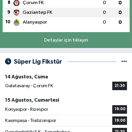
8
Çorum FK
0
0
9
Gaziantep FK
0
0
10
Alanyaspor
0
0
Detaylar için tıklayın
Süper Lig Fikstür
14 Ağustos, Cuma
Galatasaray - Çorum FK
21:30
15 Ağustos, Cumartesi
Konyaspor - Rizespor
19:00
Kasımpaşa - Trabzonspor
19:00
21:30