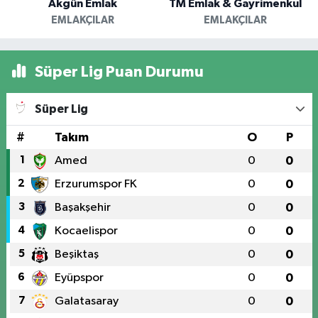
Akgün Emlak
TM Emlak & Gayrimenkul
EMLAKÇILAR
EMLAKÇILAR
Süper Lig Puan Durumu
Süper Lig
#
Takım
O
P
1
Amed
0
0
2
Erzurumspor FK
0
0
3
Başakşehir
0
0
4
Kocaelispor
0
0
5
Beşiktaş
0
0
6
Eyüpspor
0
0
7
Galatasaray
0
0