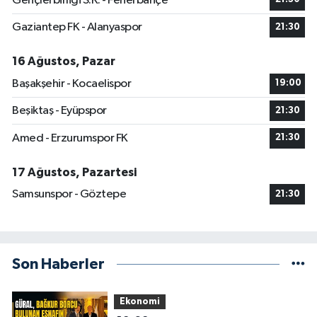
Gençlerbirliği S.K. - Fenerbahçe
Gaziantep FK - Alanyaspor
21:30
16 Ağustos, Pazar
Başakşehir - Kocaelispor
19:00
Beşiktaş - Eyüpspor
21:30
Amed - Erzurumspor FK
21:30
17 Ağustos, Pazartesi
Samsunspor - Göztepe
21:30
Son Haberler
Ekonomi