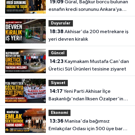
19:09
Güral, Bağkur borcu bulunan
esnafın kredi sorununu Ankara’ya
taşıdı
Duyurular
18:38
Akhisar'da 200 metrekare iş
yeri devren kiralık
Güncel
14:23
Kaymakam Mustafa Can'dan
Üretici Süt Ürünleri tesisine ziyaret
Siyaset
14:17
Yeni Parti Akhisar İlçe
Başkanlığı'ndan İlksen Özalper'in
gözaltına alınmasına tepki
Ekonomi
13:36
Manisa'da bağımsız
Emlakçılar Odası için 500 üye barajı