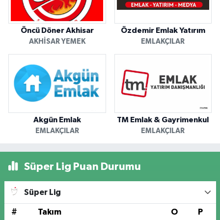
Öncü Döner Akhisar
Özdemir Emlak Yatırım
AKHISAR YEMEK
EMLAKÇILAR
Akgün Emlak
TM Emlak & Gayrimenkul
EMLAKÇILAR
EMLAKÇILAR
Süper Lig Puan Durumu
Süper Lig
#
Takım
O
P