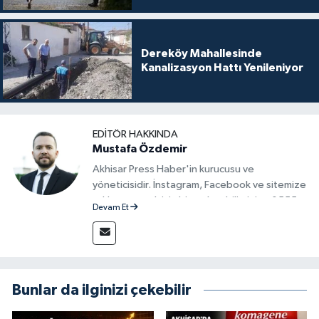
Dereköy Mahallesinde
Kanalizasyon Hattı Yenileniyor
EDITÖR HAKKINDA
Mustafa Özdemir
Akhisar Press Haber'in kurucusu ve
yöneticisidir. İnstagram, Facebook ve sitemize
reklam vermek için bize ulaşabilirsiniz - 0555
Devam Et
715 63 17
Bunlar da ilginizi çekebilir