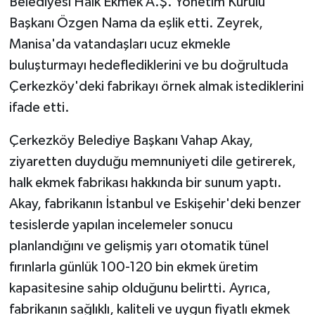
Belediyesi Halk Ekmek A.Ş. Yönetim Kurulu
Başkanı Özgen Nama da eşlik etti. Zeyrek,
Akhisar Emlak
Manisa'da vatandaşları ucuz ekmekle
buluşturmayı hedeflediklerini ve bu doğrultuda
Ülke
Çerkezköy'deki fabrikayı örnek almak istediklerini
Etiketler
ifade etti.
Çerkezköy Belediye Başkanı Vahap Akay,
ziyaretten duyduğu memnuniyeti dile getirerek,
halk ekmek fabrikası hakkında bir sunum yaptı.
Akay, fabrikanın İstanbul ve Eskişehir'deki benzer
tesislerde yapılan incelemeler sonucu
planlandığını ve gelişmiş yarı otomatik tünel
fırınlarla günlük 100-120 bin ekmek üretim
kapasitesine sahip olduğunu belirtti. Ayrıca,
fabrikanın sağlıklı, kaliteli ve uygun fiyatlı ekmek