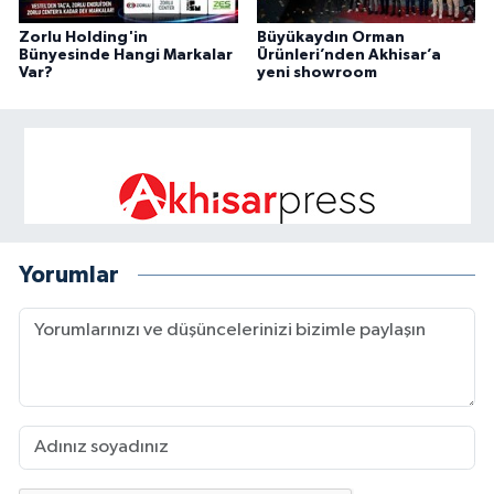
Zorlu Holding'in
Büyükaydın Orman
Bünyesinde Hangi Markalar
Ürünleri’nden Akhisar’a
Var?
yeni showroom
Yorumlar