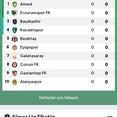
1
Amed
0
0
2
Erzurumspor FK
0
0
3
Başakşehir
0
0
4
Kocaelispor
0
0
5
Beşiktaş
0
0
6
Eyüpspor
0
0
7
Galatasaray
0
0
8
Çorum FK
0
0
9
Gaziantep FK
0
0
10
Alanyaspor
0
0
Detaylar için tıklayın