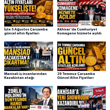
İşte 5 Ağustos Çarşamba
Akhisar'da Cumhuriyet
güncel altın fiyatları
Komagene hizmete açıldı
Manisalı iş insanlarından
29 Temmuz Çarşamba
Kazakistan atağı
Güncel Altın Fiyatları