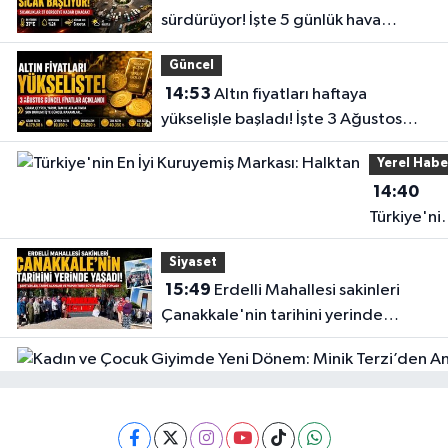
sürdürüyor! İşte 5 günlük hava
durumu
Güncel
14:53
Altın fiyatları haftaya
yükselişle başladı! İşte 3 Ağustos
güncel fiyatlar
Yerel Habe
14:40
Türkiye'ni
En İyi
Siyaset
Kuruyemiş
15:49
Erdelli Mahallesi sakinleri
Markası:
Çanakkale'nin tarihini yerinde
Halktan
yaşadı