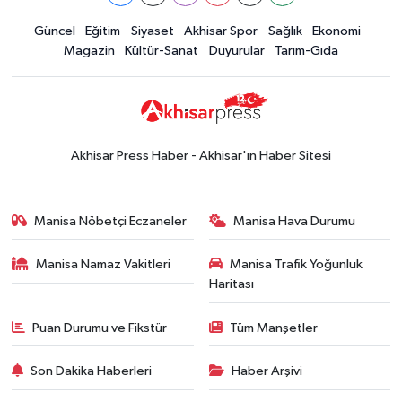
Güncel
Güncel
Eğitim
Siyaset
Akhisar Spor
Sağlık
Ekonomi
18:57
Akhisar'da Atatürk
Magazin
Kültür-Sanat
Duyurular
Tarım-Gıda
Mahallesi'nde yine 6 saatlik elektrik
kesintisi
Ekonomi
18:50
Akhisar'da Cumhuriyet
Komagene hizmete açıldı
Akhisar Press Haber - Akhisar'ın Haber Sitesi
Duyurular
15:24
Akhisar'da binlerce aboneyi
Manisa Nöbetçi Eczaneler
Manisa Hava Durumu
ilgilendiriyor! Cuma günü elektrik
kesintisi uygulanacak
Manisa Namaz Vakitleri
Manisa Trafik Yoğunluk
Akhisar Spor
Haritası
15:07
Alhatoğlu'ndan
Akhisargücü'ne sponsorluk desteği
Puan Durumu ve Fikstür
Tüm Manşetler
devam ediyor
Ekonomi
Son Dakika Haberleri
Haber Arşivi
14:54
Manisalı iş insanlarından