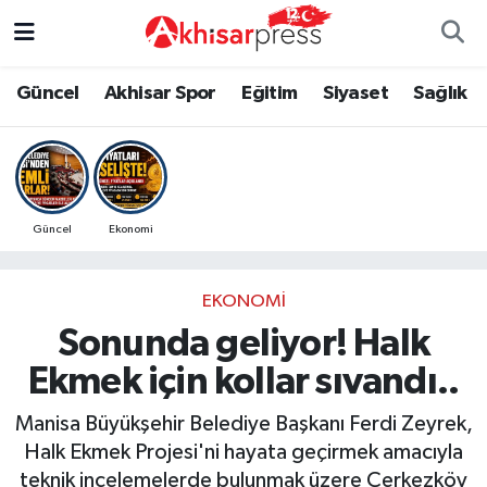
Güncel
Magazin
Güncel
Manisa Nöbetçi Eczaneler
Güncel
Akhisar Spor
Eğitim
Siyaset
Sağlık
Akhisar Spor
Kültür-Sanat
Eğitim
Manisa Hava Durumu
Eğitim
Duyurular
Siyaset
Manisa Namaz Vakitleri
Güncel
Ekonomi
Siyaset
Tarım-Gıda
Akhisar Spor
Manisa Trafik Yoğunluk Haritası
EKONOMI
Sağlık
Sektörel
Sağlık
Süper Lig Puan Durumu ve Fikstür
Sonunda geliyor! Halk
Ekonomi
Röportaj
Ekonomi
Tüm Manşetler
Ekmek için kollar sıvandı..
Tarım-Gıda
Dünya
Magazin
Son Dakika Haberleri
Manisa Büyükşehir Belediye Başkanı Ferdi Zeyrek,
Halk Ekmek Projesi'ni hayata geçirmek amacıyla
Kültür-Sanat
Yaşam
Kültür-Sanat
Haber Arşivi
teknik incelemelerde bulunmak üzere Çerkezköy