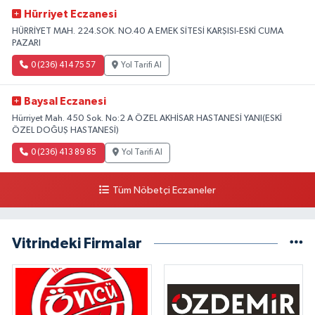
Hürriyet Eczanesi
HÜRRİYET MAH. 224.SOK. NO.40 A EMEK SİTESİ KARŞISI-ESKİ CUMA
PAZARI
0 (236) 414 75 57
Yol Tarifi Al
Baysal Eczanesi
Hürriyet Mah. 450 Sok. No:2 A ÖZEL AKHİSAR HASTANESİ YANI(ESKİ
ÖZEL DOĞUŞ HASTANESİ)
0 (236) 413 89 85
Yol Tarifi Al
Tüm Nöbetçi Eczaneler
Vitrindeki Firmalar