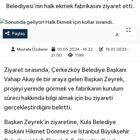
Belediyesi'nin halk ekmek fabrikasını ziyaret etti.
Magazin
Kadın
Duyurular
Duyurular
Teknoloji
Tarım-Gıda
Paylaş
-
+
A
A
Yerel Haber
Sektörel
Mustafa Özdemir
10.05.2024 - 16:22
19.01.2025 -
21:00
1199
Akhisar Emlak
Röportaj
Ziyaret sırasında, Çerkezköy Belediye Başkanı
Ülke
Dünya
Vahap Akay ile bir araya gelen Başkan Zeyrek,
projeyi yerinde görmek ve fabrikanın kurulum
Etiketler
Yaşam
süreci hakkında bilgi almak için bu ziyareti
Kadın
gerçekleştirdiğini belirtti.
Başkan Zeyrek'in ziyaretine, Kula Belediye
Teknoloji
Başkanı Hikmet Dönmez ve İstanbul Büyükşehir
Yerel Haber