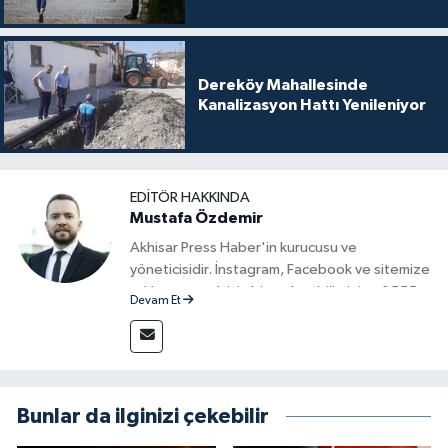
Dereköy Mahallesinde
Kanalizasyon Hattı Yenileniyor
EDITÖR HAKKINDA
Mustafa Özdemir
Akhisar Press Haber'in kurucusu ve
yöneticisidir. İnstagram, Facebook ve sitemize
reklam vermek için bize ulaşabilirsiniz - 0555
Devam Et
715 63 17
Bunlar da ilginizi çekebilir