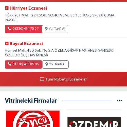
Hürriyet Eczanesi
HÜRRİYET MAH. 224.SOK. NO.40 A EMEK SİTESİ KARŞISI-ESKİ CUMA
PAZARI
0 (236) 414 75 57
Yol Tarifi Al
Baysal Eczanesi
Hürriyet Mah. 450 Sok. No:2 A ÖZEL AKHİSAR HASTANESİ YANI(ESKİ
ÖZEL DOĞUŞ HASTANESİ)
0 (236) 413 89 85
Yol Tarifi Al
Tüm Nöbetçi Eczaneler
Vitrindeki Firmalar