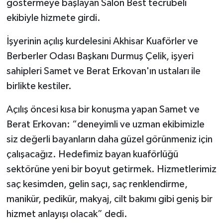
göstermeye başlayan Salon Best tecrübeli
ekibiyle hizmete girdi.
Akhisar Emlak
İşyerinin açılış kurdelesini Akhisar Kuaförler ve
Ülke
Berberler Odası Başkanı Durmuş Çelik, işyeri
sahipleri Samet ve Berat Erkovan'ın ustaları ile
Etiketler
birlikte kestiler.
Açılış öncesi kısa bir konuşma yapan Samet ve
Berat Erkovan: “deneyimli ve uzman ekibimizle
siz değerli bayanların daha güzel görünmeniz için
çalışacağız. Hedefimiz bayan kuaförlüğü
sektörüne yeni bir boyut getirmek. Hizmetlerimiz
saç kesimden, gelin saçı, saç renklendirme,
manikür, pedikür, makyaj, cilt bakımı gibi geniş bir
hizmet anlayışı olacak” dedi.