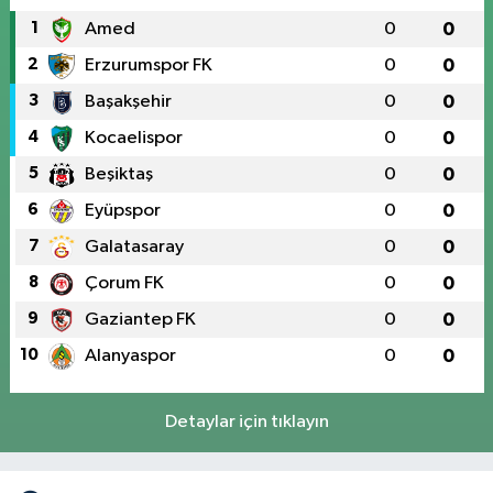
1
Amed
0
0
2
Erzurumspor FK
0
0
3
Başakşehir
0
0
4
Kocaelispor
0
0
5
Beşiktaş
0
0
6
Eyüpspor
0
0
7
Galatasaray
0
0
8
Çorum FK
0
0
9
Gaziantep FK
0
0
10
Alanyaspor
0
0
Detaylar için tıklayın