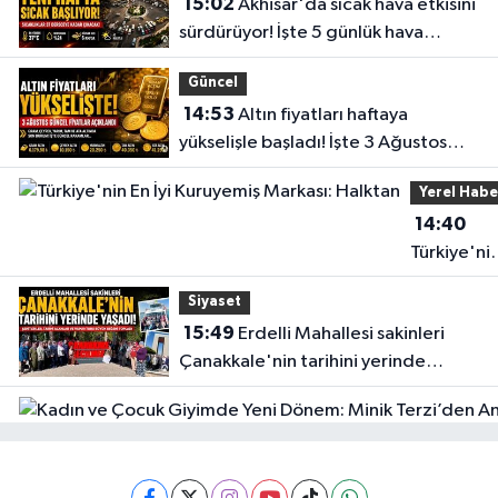
15:02
Akhisar'da sıcak hava etkisini
sürdürüyor! İşte 5 günlük hava
durumu
Güncel
14:53
Altın fiyatları haftaya
yükselişle başladı! İşte 3 Ağustos
güncel fiyatlar
Yerel Habe
14:40
Türkiye'ni
En İyi
Siyaset
Kuruyemiş
15:49
Erdelli Mahallesi sakinleri
Markası:
Çanakkale'nin tarihini yerinde
Halktan
yaşadı