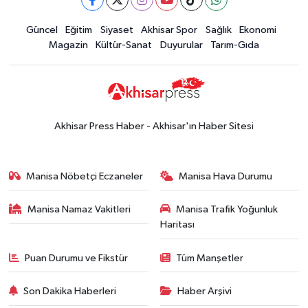
Güncel
Güncel
Eğitim
Siyaset
Akhisar Spor
Sağlık
Ekonomi
18:57
Akhisar'da Atatürk
Magazin
Kültür-Sanat
Duyurular
Tarım-Gıda
Mahallesi'nde yine 6 saatlik elektrik
kesintisi
Ekonomi
18:50
Akhisar'da Cumhuriyet
Komagene hizmete açıldı
Akhisar Press Haber - Akhisar'ın Haber Sitesi
Duyurular
15:24
Akhisar'da binlerce aboneyi
Manisa Nöbetçi Eczaneler
Manisa Hava Durumu
ilgilendiriyor! Cuma günü elektrik
kesintisi uygulanacak
Manisa Namaz Vakitleri
Manisa Trafik Yoğunluk
Akhisar Spor
Haritası
15:07
Alhatoğlu'ndan
Akhisargücü'ne sponsorluk desteği
Puan Durumu ve Fikstür
Tüm Manşetler
devam ediyor
Ekonomi
Son Dakika Haberleri
Haber Arşivi
14:54
Manisalı iş insanlarından