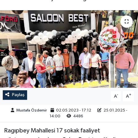
Magazin
Kadın
Duyurular
Duyurular
Teknoloji
Tarım-Gıda
Yerel Haber
Sektörel
Akhisar Emlak
Röportaj
Ülke
Dünya
Etiketler
Yaşam
Paylaş
-
+
A
A
Kadın
Mustafa Özdemir
02.05.2023 - 17:12
25.01.2025 -
14:00
4486
Teknoloji
Ragıpbey Mahallesi 17 sokak faaliyet
Yerel Haber