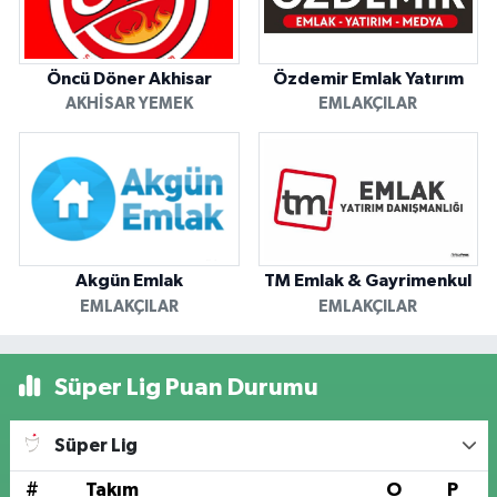
Öncü Döner Akhisar
Özdemir Emlak Yatırım
AKHISAR YEMEK
EMLAKÇILAR
Akgün Emlak
TM Emlak & Gayrimenkul
EMLAKÇILAR
EMLAKÇILAR
Süper Lig Puan Durumu
Süper Lig
#
Takım
O
P