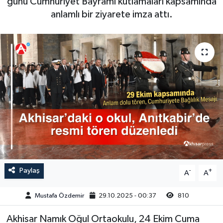
günü Cumhuriyet Bayramı kutlamaları kapsamında
anlamlı bir ziyarete imza attı.
Magazin
Kadın
Duyurular
Duyurular
Teknoloji
Tarım-Gıda
Yerel Haber
Sektörel
Akhisar Emlak
Röportaj
Ülke
Dünya
Etiketler
Yaşam
Kadın
Paylaş
-
+
A
A
Teknoloji
Mustafa Özdemir
29.10.2025 - 00:37
810
Akhisar Namık Oğul Ortaokulu, 24 Ekim Cuma
Yerel Haber