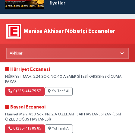
fiyatlar
Manisa Akhisar Nöbetçi Eczaneler
Hürriyet Eczanesi
HÜRRİYET MAH. 224.SOK. NO.40 A EMEK SİTESİ KARŞISI-ESKİ CUMA
PAZARI
0 (236) 414 75 57
Yol Tarifi Al
Baysal Eczanesi
Hürriyet Mah. 450 Sok. No:2 A ÖZEL AKHİSAR HASTANESİ YANI(ESKİ
ÖZEL DOĞUŞ HASTANESİ)
0 (236) 413 89 85
Yol Tarifi Al