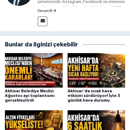
yöneticisidir. İnstagram, Facebook ve sitemize
reklam vermek için bize ulaşabilirsiniz - 0555
Devam Et
715 63 17
Bunlar da ilginizi çekebilir
Akhisar Belediye Meclisi
Akhisar'da sıcak hava
Ağustos ayı toplantısını
etkisini sürdürüyor! İşte 5
gerçekleştirdi
günlük hava durumu