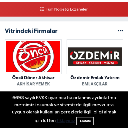
Tüm Nöbetçi Eczaneler
Vitrindeki Firmalar
Öncü Döner Akhisar
Özdemir Emlak Yatırım
AKHISAR YEMEK
EMLAKÇILAR
6698 sayılı KVKK uyarınca hazırlanmış aydınlatma
metnimizi okumak ve sitemizde ilgili mevzuata
uygun olarak kullanılan çerezlerle ilgili bilgi almak
için lütfen
tıklayınız
TAMAM