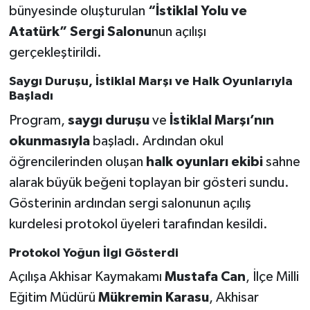
bünyesinde oluşturulan
“İstiklal Yolu ve
Atatürk” Sergi Salonu
nun açılışı
Akhisar Emlak
gerçekleştirildi.
Ülke
Saygı Duruşu, İstiklal Marşı ve Halk Oyunlarıyla
Başladı
Etiketler
Program,
saygı duruşu
ve
İstiklal Marşı’nın
okunmasıyla
başladı. Ardından okul
öğrencilerinden oluşan
halk oyunları ekibi
sahne
alarak büyük beğeni toplayan bir gösteri sundu.
Gösterinin ardından sergi salonunun açılış
kurdelesi protokol üyeleri tarafından kesildi.
Protokol Yoğun İlgi Gösterdi
Açılışa Akhisar Kaymakamı
Mustafa Can
, İlçe Milli
Eğitim Müdürü
Mükremin Karasu
, Akhisar