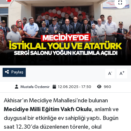
Magazin
Kadın
Duyurular
Duyurular
Teknoloji
Tarım-Gıda
Yerel Haber
Sektörel
Akhisar Emlak
Röportaj
Ülke
Dünya
Paylaş
-
+
A
A
Etiketler
Yaşam
Mustafa Özdemir
12.06.2025 - 17:50
960
Kadın
Akhisar’ın Mecidiye Mahallesi’nde bulunan
Mecidiye Milli Eğitim Vakfı Okulu
, anlamlı ve
Teknoloji
duygusal bir etkinliğe ev sahipliği yaptı. Bugün
saat 12.30’da düzenlenen törenle, okul
Yerel Haber