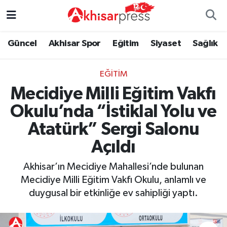
Güncel
Magazin
Güncel
Manisa Nöbetçi Eczaneler
Güncel
Akhisar Spor
Eğitim
Siyaset
Sağlık
Akhisar Spor
Kültür-Sanat
Eğitim
Manisa Hava Durumu
EĞITIM
Mecidiye Milli Eğitim Vakfı
Eğitim
Duyurular
Siyaset
Manisa Namaz Vakitleri
Okulu’nda “İstiklal Yolu ve
Siyaset
Tarım-Gıda
Akhisar Spor
Manisa Trafik Yoğunluk Haritası
Atatürk” Sergi Salonu
Sağlık
Sektörel
Sağlık
Süper Lig Puan Durumu ve Fikstür
Açıldı
Akhisar’ın Mecidiye Mahallesi’nde bulunan
Ekonomi
Röportaj
Ekonomi
Tüm Manşetler
Mecidiye Milli Eğitim Vakfı Okulu, anlamlı ve
duygusal bir etkinliğe ev sahipliği yaptı.
Tarım-Gıda
Dünya
Magazin
Son Dakika Haberleri
Kültür-Sanat
Yaşam
Kültür-Sanat
Haber Arşivi