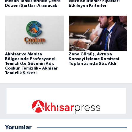
Mekan Tahsislerinde Çevre
Göre Belirlenir? Fiyatları
Düzeni Şartları Aranacak
Etkileyen Kriterler
Akhisar ve Manisa
Zana Gümüş, Avrupa
Bölgesinde Profesyonel
Konseyi İzleme Komitesi
Temizlikte Güvenin Adı:
Toplantısında Söz Aldı
Coşkun Temizlik – Akhisar
Temizlik Şirketi
Yorumlar