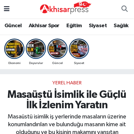
Güncel
Magazin
Güncel
Manisa Nöbetçi Eczaneler
Güncel
Akhisar Spor
Eğitim
Siyaset
Sağlık
Akhisar Spor
Kültür-Sanat
Eğitim
Manisa Hava Durumu
Eğitim
Duyurular
Siyaset
Manisa Namaz Vakitleri
Ekonomi
Duyurular
Güncel
Siyaset
Siyaset
Tarım-Gıda
Akhisar Spor
Manisa Trafik Yoğunluk Haritası
YEREL HABER
Sağlık
Sektörel
Sağlık
Süper Lig Puan Durumu ve Fikstür
Masaüstü İsimlik ile Güçlü
Ekonomi
Röportaj
Ekonomi
Tüm Manşetler
İlk İzlenim Yaratın
Tarım-Gıda
Dünya
Magazin
Son Dakika Haberleri
Masaüstü isimlik iş yerlerinde masaların üzerine
konumlandırılan ve bulunduğu masanın kime ait
Kültür-Sanat
Yaşam
Kültür-Sanat
Haber Arşivi
olduğunu ve bu kişinin makamını yansıtan