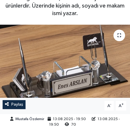
ürünlerdir. Üzerinde kişinin adı, soyadı ve makam
Magazin
Kadın
Duyurular
ismi yazar.
Duyurular
Teknoloji
Tarım-Gıda
Yerel Haber
Sektörel
Akhisar Emlak
Röportaj
Ülke
Dünya
Etiketler
Yaşam
Kadın
Paylaş
-
+
A
A
Teknoloji
Mustafa Özdemir
13.08.2025 - 19:50
13.08.2025 -
19:50
70
Yerel Haber