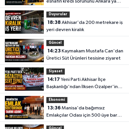
esnafın kredi sorununu Ankara’ya
taşıdı
Duyurular
18:38
Akhisar'da 200 metrekare iş
yeri devren kiralık
Güncel
14:23
Kaymakam Mustafa Can'dan
Üretici Süt Ürünleri tesisine ziyaret
Siyaset
14:17
Yeni Parti Akhisar İlçe
Başkanlığı'ndan İlksen Özalper'in
gözaltına alınmasına tepki
Ekonomi
13:36
Manisa'da bağımsız
Emlakçılar Odası için 500 üye barajı
aşıldı
Güncel