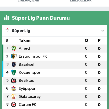
EMLAKÇILAR
EMLAKÇILAR
Süper Lig Puan Durumu
Süper Lig
#
Takım
O
P
1
Amed
0
0
2
Erzurumspor FK
0
0
3
Başakşehir
0
0
4
Kocaelispor
0
0
5
Beşiktaş
0
0
6
Eyüpspor
0
0
7
Galatasaray
0
0
8
Çorum FK
0
0