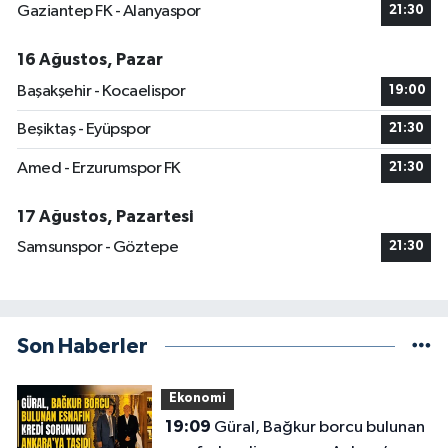
Gaziantep FK - Alanyaspor
21:30
16 Ağustos, Pazar
Başakşehir - Kocaelispor
19:00
Beşiktaş - Eyüpspor
21:30
Amed - Erzurumspor FK
21:30
17 Ağustos, Pazartesi
Samsunspor - Göztepe
21:30
Son Haberler
Ekonomi
19:09
Güral, Bağkur borcu bulunan