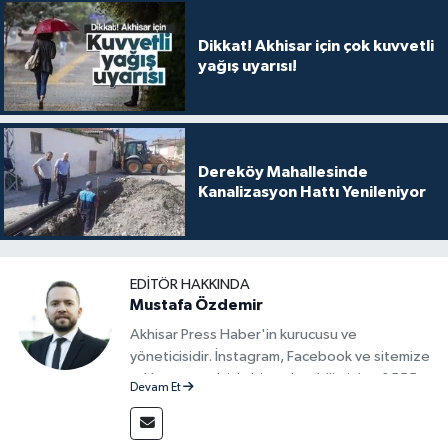
Dikkat! Akhisar için çok kuvvetli
yağış uyarısı!
Dereköy Mahallesinde
Kanalizasyon Hattı Yenileniyor
EDITÖR HAKKINDA
Mustafa Özdemir
Akhisar Press Haber'in kurucusu ve
yöneticisidir. İnstagram, Facebook ve sitemize
reklam vermek için bize ulaşabilirsiniz - 0555
Devam Et
715 63 17