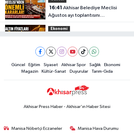
16:41
Akhisar Belediye Meclisi
Ağustos ayı toplantısını
gerçekleştirdi
Ekonomi
16:28
İşte 5 Ağustos Çarşamba
güncel altın fiyatları
Güncel
Güncel
Eğitim
Siyaset
Akhisar Spor
Sağlık
Ekonomi
15:02
Akhisar'da sıcak hava etkisini
Magazin
Kültür-Sanat
Duyurular
Tarım-Gıda
sürdürüyor! İşte 5 günlük hava
durumu
Güncel
14:53
Altın fiyatları haftaya
yükselişle başladı! İşte 3 Ağustos
Akhisar Press Haber - Akhisar'ın Haber Sitesi
güncel fiyatlar
Yerel Haber
14:40
Türkiye'nin En İyi Kuruyemiş
Manisa Nöbetçi Eczaneler
Manisa Hava Durumu
Markası: Halktan