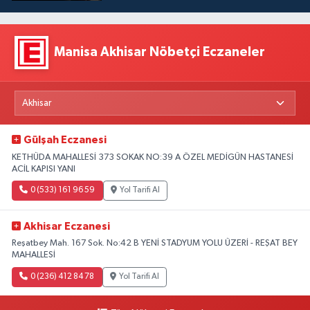
Manisa Akhisar Nöbetçi Eczaneler
Gülşah Eczanesi
KETHÜDA MAHALLESİ 373 SOKAK NO:39 A ÖZEL MEDİGÜN HASTANESİ
ACİL KAPISI YANI
0 (533) 161 96 59
Yol Tarifi Al
Akhisar Eczanesi
Reşatbey Mah. 167 Sok. No:42 B YENİ STADYUM YOLU ÜZERİ - REŞAT BEY
MAHALLESİ
0 (236) 412 84 78
Yol Tarifi Al