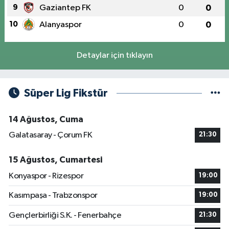
9
Gaziantep FK
0
0
10
Alanyaspor
0
0
Detaylar için tıklayın
Süper Lig Fikstür
14 Ağustos, Cuma
Galatasaray - Çorum FK
21:30
15 Ağustos, Cumartesi
Konyaspor - Rizespor
19:00
Kasımpaşa - Trabzonspor
19:00
Gençlerbirliği S.K. - Fenerbahçe
21:30