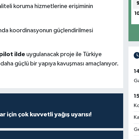
liteli koruma hizmetlerine erişiminin
1
ında koordinasyonun güçlendirilmesi
pilot ilde
uygulanacak proje ile Türkiye
daha güçlü bir yapıya kavuşması amaçlanıyor.
1
Ga
1
Ko
r için çok kuvvetli yağış uyarısı!
Ka
Ge