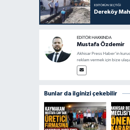
EDITÖRÜN SEÇTIĞI
Dereköy Maha
EDITÖR HAKKINDA
Mustafa Özdemir
Akhisar Press Haber'in kuruc
reklam vermek için bize ulaşa
Bunlar da ilginizi çekebilir