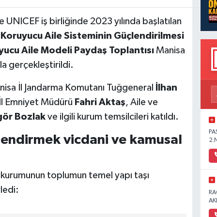
le UNICEF iş birliğinde 2023 yılında başlatılan
 Koruyucu Aile Sisteminin Güçlendirilmesi
yucu Aile Modeli Paydaş Toplantısı
Manisa
yla gerçekleştirildi.
anisa İl Jandarma Komutanı Tuğgeneral
İlhan
 İl Emniyet Müdürü
Fahri Aktaş
, Aile ve
ör Bozlak
ve ilgili kurum temsilcileri katıldı.
PA
çlendirmek vicdani ve kamusal
2.
e kurumunun toplumun temel yapı taşı
ledi:
RA
AK