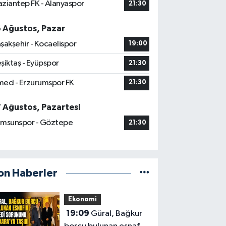
ziantep FK - Alanyaspor
21:30
6 Ağustos, Pazar
şakşehir - Kocaelispor
19:00
şiktaş - Eyüpspor
21:30
ed - Erzurumspor FK
21:30
7 Ağustos, Pazartesi
msunspor - Göztepe
21:30
on Haberler
Ekonomi
19:09
Güral, Bağkur