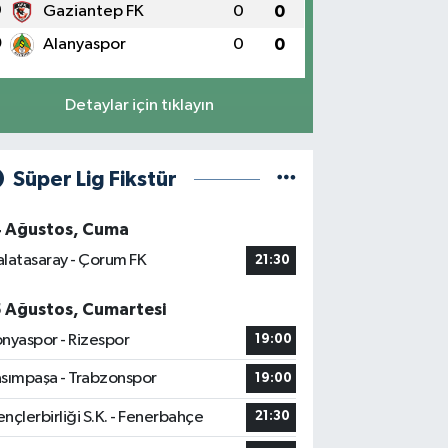
9
Gaziantep FK
0
0
0
Alanyaspor
0
0
Detaylar için tıklayın
Süper Lig Fikstür
4 Ağustos, Cuma
latasaray - Çorum FK
21:30
5 Ağustos, Cumartesi
nyaspor - Rizespor
19:00
sımpaşa - Trabzonspor
19:00
nçlerbirliği S.K. - Fenerbahçe
21:30