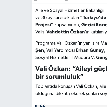
Aile ve Sosyal Hizmetler Bakanlığı i
Akhisar Emlak
ve 36 ay sürecek olan
“Türkiye’de
Ülke
Projesi”
kapsamında,
Geçici Koru
Valisi
Vahdettin Özkan
’ın katılımı
Etiketler
Programa Vali Özkan’ın yanı sıra M
Şen
, Vali Yardımcısı
Erhan Günay
,
Sosyal Hizmetler İl Müdürü V.
Güng
Vali Özkan: “Aileyi gü
bir sorumluluk”
Toplantıda konuşan Vali Özkan, ail
olduğuna dikkat çekerek şunları söy