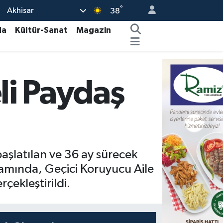
°
Akhisar
38
da
Kültür-Sanat
Magazin
li Paydaş
başlatılan ve 36 ay sürecek
samında, Geçici Koruyucu Aile
çekleştirildi.