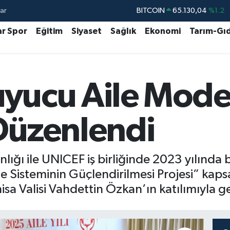
ar
DOLAR
47,7106
%0.17
EURO
55,1652
%0.27
ar Spor
Eğitim
Siyaset
Sağlık
Ekonomi
Tarım-Gı
STERLİN
64,4046
%0.35
GRAM ALTIN
6618.49
%2.12
uyucu Aile Mode
BİST100
13.773
%-19
BITCOIN
65.130,04
%1.2
 Düzenlendi
lığı ile UNICEF iş birliğinde 2023 yılında 
le Sisteminin Güçlendirilmesi Projesi” kap
a Valisi Vahdettin Özkan’ın katılımıyla ger