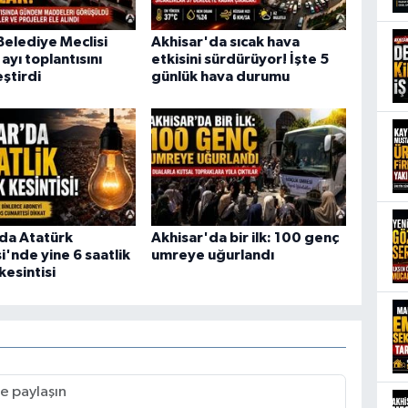
Belediye Meclisi
Akhisar'da sıcak hava
ayı toplantısını
etkisini sürdürüyor! İşte 5
ştirdi
günlük hava durumu
da Atatürk
Akhisar'da bir ilk: 100 genç
i'nde yine 6 saatlik
umreye uğurlandı
kesintisi