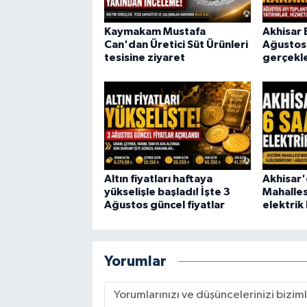
Kaymakam Mustafa
Akhisar 
Can'dan Üretici Süt Ürünleri
Ağustos 
tesisine ziyaret
gerçekle
Altın fiyatları haftaya
Akhisar'
yükselişle başladı! İşte 3
Mahalles
Ağustos güncel fiyatlar
elektrik 
Yorumlar