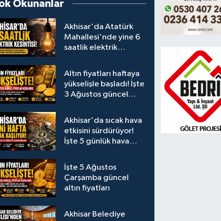
ok Okunanlar
Akhisar'da Atatürk
Mahallesi'nde yine 6
saatlik elektrik
kesintisi
Altın fiyatları haftaya
yükselişle başladı! İşte
3 Ağustos güncel
fiyatlar
Akhisar'da sıcak hava
etkisini sürdürüyor!
İşte 5 günlük hava
durumu
İşte 5 Ağustos
Çarşamba güncel
altın fiyatları
Akhisar Belediye