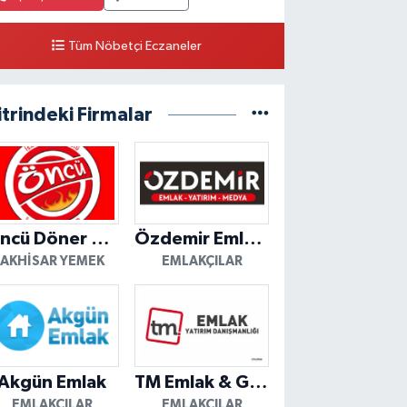
Tüm Nöbetçi Eczaneler
itrindeki Firmalar
Öncü Döner Akhisar
Özdemir Emlak Yatırım
AKHISAR YEMEK
EMLAKÇILAR
Akgün Emlak
TM Emlak & Gayrimenkul
EMLAKÇILAR
EMLAKÇILAR