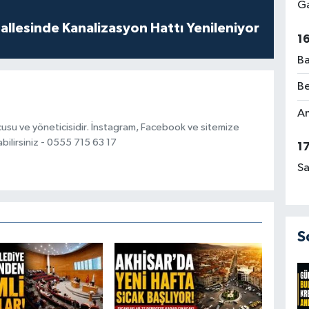
Ga
llesinde Kanalizasyon Hattı Yenileniyor
1
Ba
Be
Am
usu ve yöneticisidir. İnstagram, Facebook ve sitemize
bilirsiniz - 0555 715 63 17
1
Sa
S