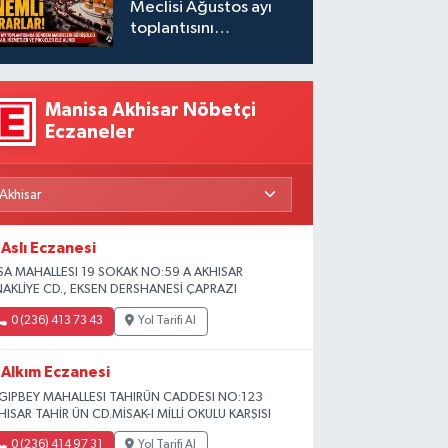
Meclisi Ağustos ayı
toplantısını
gerçekleştirdi
Manisa Akhisar Nöbetçi
Eczaneler
Aslı Eczanesi
SA MAHALLESI 19 SOKAK NO:59 A AKHISAR
NAKLİYE CD., EKSEN DERSHANESİ ÇAPRAZI
0 (236) 413 73 43
Yol Tarifi Al
Alkım Eczanesi
GIPBEY MAHALLESI TAHIRÜN CADDESI NO:123
HISAR TAHİR ÜN CD.MİSAK-I MİLLİ OKULU KARŞISI
0 (236) 414 97 31
Yol Tarifi Al