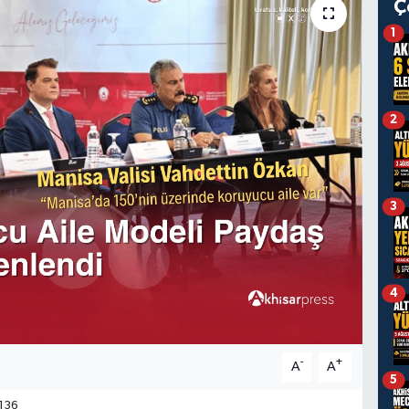
Ç
1
2
3
4
-
+
A
A
5
136