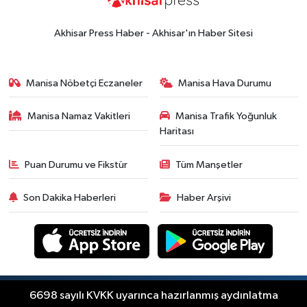
18:57
Akhisar'da Atatürk
Mahallesi'nde yine 6 saatlik elektrik
Akhisar Press Haber - Akhisar'ın Haber Sitesi
kesintisi
Ekonomi
18:50
Akhisar'da Cumhuriyet
Manisa Nöbetçi Eczaneler
Manisa Hava Durumu
Komagene hizmete açıldı
Manisa Namaz Vakitleri
Manisa Trafik Yoğunluk
Duyurular
Haritası
15:24
Akhisar'da binlerce aboneyi
ilgilendiriyor! Cuma günü elektrik
Puan Durumu ve Fikstür
Tüm Manşetler
kesintisi uygulanacak
Akhisar Spor
Son Dakika Haberleri
Haber Arşivi
15:07
Alhatoğlu'ndan
Akhisargücü'ne sponsorluk desteği
devam ediyor
Ekonomi
14:54
Manisalı iş insanlarından
Kazakistan atağı
Copyright © Akhisar Press Haber 2012-2026 Her
6698 sayılı KVKK uyarınca hazırlanmış aydınlatma
RSS