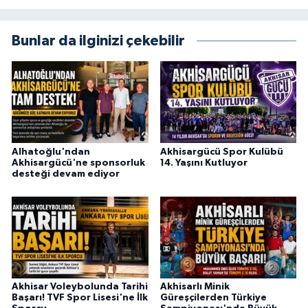
Bunlar da ilginizi çekebilir
Alhatoğlu'ndan
Akhisargücü Spor Kulübü
Akhisargücü'ne sponsorluk
14. Yaşını Kutluyor
desteği devam ediyor
Akhisar Voleybolunda Tarihi
Akhisarlı Minik
Başarı! TVF Spor Lisesi'ne İlk
Güreşçilerden Türkiye