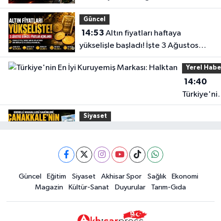
durumu
Güncel
14:53
Altın fiyatları haftaya
yükselişle başladı! İşte 3 Ağustos
güncel fiyatlar
Yerel Habe
14:40
Türkiye'ni
En İyi
Siyaset
Kuruyemiş
15:49
Erdelli Mahallesi sakinleri
Markası:
Çanakkale'nin tarihini yerinde
Halktan
yaşadı
Yerel Haber
Güncel
Eğitim
Siyaset
Akhisar Spor
Sağlık
Ekonomi
19:00
Kadın ve Çocuk Giyimde Yeni
Magazin
Kültür-Sanat
Duyurular
Tarım-Gıda
Dönem: Minik Terzi’den Anne-
Çocuk Stilini Tamamlayan
Güncel
Koleksiyonlar