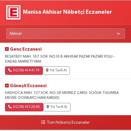
Manisa Akhisar Nöbetçi Eczaneler
Genç Eczanesi
RESATBEY MAH. 167. SOK. NO.16 B AKHISAR PAZAR PAZARI YOLU -
DADAŞ MARKETİ YANI
0 (236) 414 41 74
Yol Tarifi Al
Güneşli Eczanesi
HASHOCA MAH. 127 SOK. NO:28 MERKEZ ÇARŞI- SOĞUK TULUMBA
MEVKİİ- DONBAYCI HANI KARŞISI
0 (236) 413 26 60
Yol Tarifi Al
Tüm Nöbetçi Eczaneler