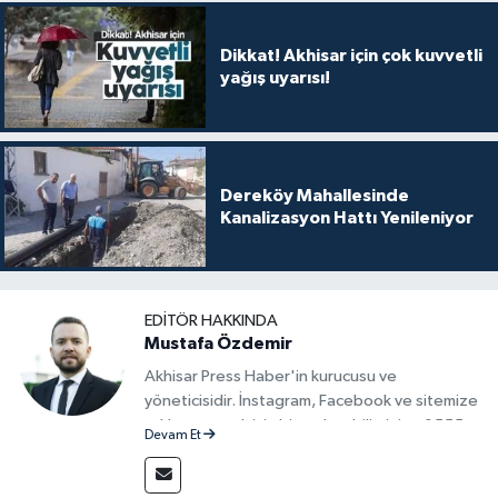
Dikkat! Akhisar için çok kuvvetli
yağış uyarısı!
Dereköy Mahallesinde
Kanalizasyon Hattı Yenileniyor
EDITÖR HAKKINDA
Mustafa Özdemir
Akhisar Press Haber'in kurucusu ve
yöneticisidir. İnstagram, Facebook ve sitemize
reklam vermek için bize ulaşabilirsiniz - 0555
Devam Et
715 63 17