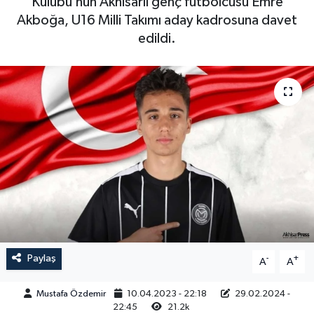
Kulübü’nün Akhisarlı genç futbolcusu Emre
Akboğa, U16 Milli Takımı aday kadrosuna davet
Magazin
Kadın
Duyurular
edildi.
Duyurular
Teknoloji
Tarım-Gıda
Yerel Haber
Sektörel
Akhisar Emlak
Röportaj
Ülke
Dünya
Etiketler
Yaşam
Kadın
Paylaş
-
+
A
A
Teknoloji
Mustafa Özdemir
10.04.2023 - 22:18
29.02.2024 -
22:45
21.2k
Yerel Haber