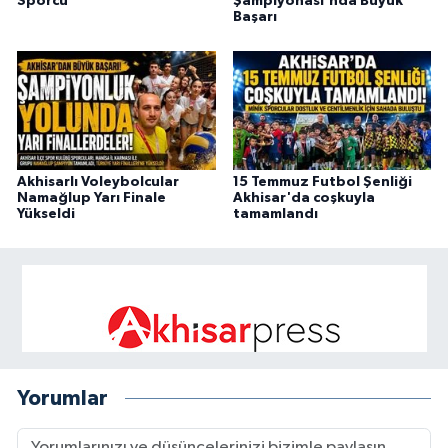
Sporcu
Şampiyonası'nda Büyük
Başarı
Akhisarlı Voleybolcular
15 Temmuz Futbol Şenliği
Namağlup Yarı Finale
Akhisar'da coşkuyla
Yükseldi
tamamlandı
Yorumlar