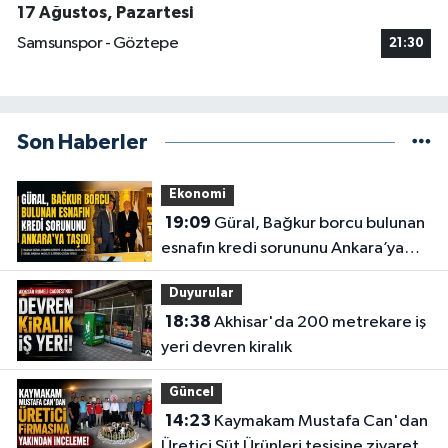
17 Ağustos, Pazartesi
Samsunspor - Göztepe
21:30
Son Haberler
Ekonomi
19:09
Güral, Bağkur borcu bulunan
esnafın kredi sorununu Ankara’ya
taşıdı
Duyurular
18:38
Akhisar'da 200 metrekare iş
yeri devren kiralık
Güncel
14:23
Kaymakam Mustafa Can'dan
Üretici Süt Ürünleri tesisine ziyaret