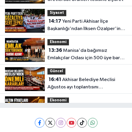
Siyaset
14:17
Yeni Parti Akhisar İlçe
Başkanlığı'ndan İlksen Özalper'in
gözaltına alınmasına tepki
Ekonomi
13:36
Manisa'da bağımsız
Emlakçılar Odası için 500 üye barajı
aşıldı
Güncel
16:41
Akhisar Belediye Meclisi
Ağustos ayı toplantısını
gerçekleştirdi
Ekonomi
16:28
İşte 5 Ağustos Çarşamba
güncel altın fiyatları
Güncel