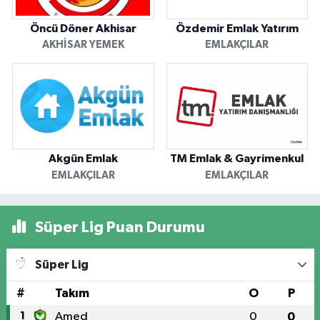
Öncü Döner Akhisar
Özdemir Emlak Yatırım
AKHISAR YEMEK
EMLAKÇILAR
Akgün Emlak
TM Emlak & Gayrimenkul
EMLAKÇILAR
EMLAKÇILAR
Süper Lig Puan Durumu
Süper Lig
#
Takım
O
P
1
Amed
0
0