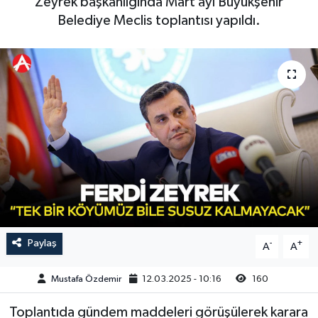
Zeyrek başkanlığında Mart ayı Büyükşehir
Belediye Meclis toplantısı yapıldı.
Magazin
Kadın
Duyurular
Duyurular
Teknoloji
Tarım-Gıda
Yerel Haber
Sektörel
Akhisar Emlak
Röportaj
Ülke
Dünya
Etiketler
Yaşam
Kadın
Paylaş
-
+
A
A
Teknoloji
Mustafa Özdemir
12.03.2025 - 10:16
160
Toplantıda gündem maddeleri görüşülerek karara
Yerel Haber