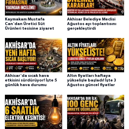
Kaymakam Mustafa
Akhisar Belediye Meclisi
Can'dan Üretici Süt
Ağustos ayı toplantısını
Ürünleri tesisine ziyaret
gerçekleştirdi
Akhisar'da sıcak hava
Altın fiyatları haftaya
etkisini sürdürüyor! İşte 5
yükselişle başladı! İşte 3
günlük hava durumu
Ağustos güncel fiyatlar