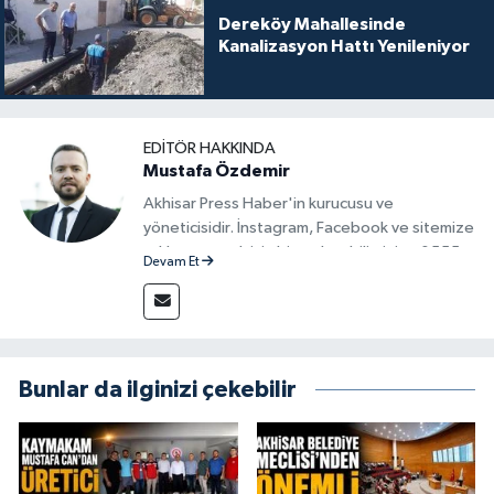
Dereköy Mahallesinde
Kanalizasyon Hattı Yenileniyor
EDITÖR HAKKINDA
Mustafa Özdemir
Akhisar Press Haber'in kurucusu ve
yöneticisidir. İnstagram, Facebook ve sitemize
reklam vermek için bize ulaşabilirsiniz - 0555
Devam Et
715 63 17
Bunlar da ilginizi çekebilir