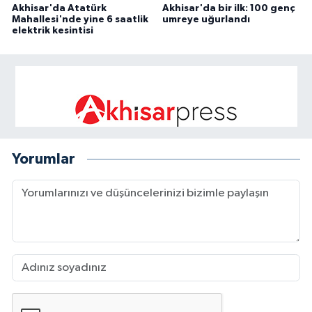
Akhisar'da Atatürk
Akhisar'da bir ilk: 100 genç
Mahallesi'nde yine 6 saatlik
umreye uğurlandı
elektrik kesintisi
Yorumlar