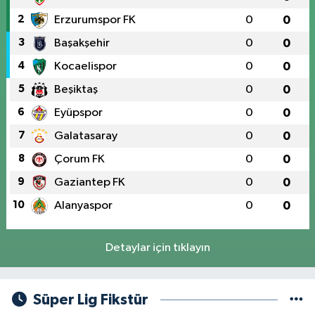
2
Erzurumspor FK
0
0
3
Başakşehir
0
0
4
Kocaelispor
0
0
5
Beşiktaş
0
0
6
Eyüpspor
0
0
7
Galatasaray
0
0
8
Çorum FK
0
0
9
Gaziantep FK
0
0
10
Alanyaspor
0
0
Detaylar için tıklayın
Süper Lig Fikstür