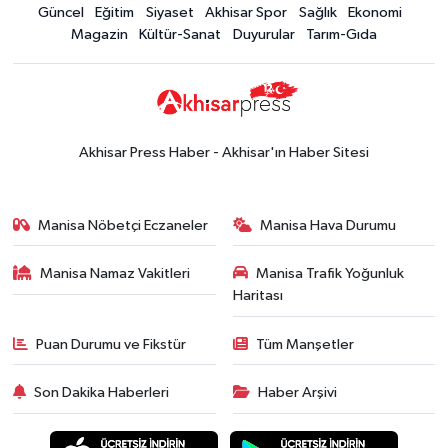
Güncel
Eğitim
Siyaset
Akhisar Spor
Sağlık
Ekonomi
15:02
Akhisar'da sıcak hava etkisini
Magazin
Kültür-Sanat
Duyurular
Tarım-Gıda
sürdürüyor! İşte 5 günlük hava
durumu
Güncel
14:53
Altın fiyatları haftaya
yükselişle başladı! İşte 3 Ağustos
Akhisar Press Haber - Akhisar'ın Haber Sitesi
güncel fiyatlar
Yerel Haber
14:40
Türkiye'nin En İyi Kuruyemiş
Manisa Nöbetçi Eczaneler
Manisa Hava Durumu
Markası: Halktan
Manisa Namaz Vakitleri
Manisa Trafik Yoğunluk
Siyaset
Haritası
15:49
Erdelli Mahallesi sakinleri
Çanakkale'nin tarihini yerinde
Puan Durumu ve Fikstür
Tüm Manşetler
yaşadı
Yerel Haber
Son Dakika Haberleri
Haber Arşivi
19:00
Kadın ve Çocuk Giyimde Yeni
Dönem: Minik Terzi’den Anne-