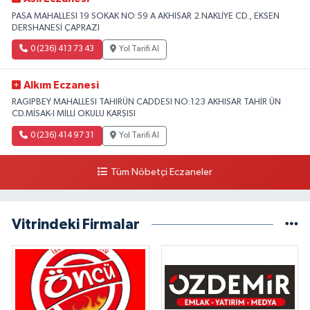
PASA MAHALLESI 19 SOKAK NO:59 A AKHISAR 2.NAKLİYE CD., EKSEN
DERSHANESİ ÇAPRAZI
0 (236) 413 73 43
Yol Tarifi Al
Alkım Eczanesi
RAGIPBEY MAHALLESI TAHIRÜN CADDESI NO:123 AKHISAR TAHİR ÜN
CD.MİSAK-I MİLLİ OKULU KARŞISI
0 (236) 414 97 31
Yol Tarifi Al
Tüm Nöbetçi Eczaneler
Vitrindeki Firmalar