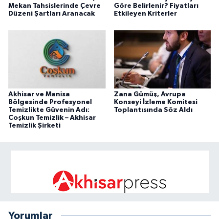
Mekan Tahsislerinde Çevre
Göre Belirlenir? Fiyatları
Düzeni Şartları Aranacak
Etkileyen Kriterler
Akhisar ve Manisa
Zana Gümüş, Avrupa
Bölgesinde Profesyonel
Konseyi İzleme Komitesi
Temizlikte Güvenin Adı:
Toplantısında Söz Aldı
Coşkun Temizlik – Akhisar
Temizlik Şirketi
Yorumlar