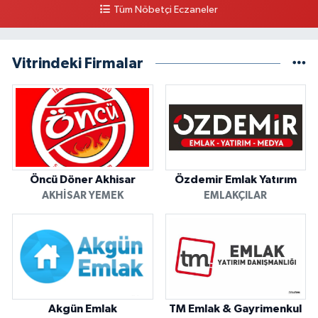
Tüm Nöbetçi Eczaneler
Vitrindeki Firmalar
Öncü Döner Akhisar
Özdemir Emlak Yatırım
AKHISAR YEMEK
EMLAKÇILAR
Akgün Emlak
TM Emlak & Gayrimenkul