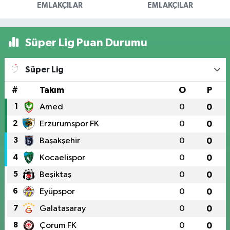
EMLAKÇILAR
EMLAKÇILAR
Süper Lig Puan Durumu
Süper Lig
#
Takım
O
P
1
Amed
0
0
2
Erzurumspor FK
0
0
3
Başakşehir
0
0
4
Kocaelispor
0
0
5
Beşiktaş
0
0
6
Eyüpspor
0
0
7
Galatasaray
0
0
8
Çorum FK
0
0