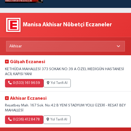
Manisa Akhisar Nöbetçi Eczaneler
Gülşah Eczanesi
KETHÜDA MAHALLESİ 373 SOKAK NO:39 A ÖZEL MEDİGÜN HASTANESİ
ACİL KAPISI YANI
0 (533) 161 96 59
Yol Tarifi Al
Akhisar Eczanesi
Reşatbey Mah. 167 Sok. No:42 B YENİ STADYUM YOLU ÜZERİ - REŞAT BEY
MAHALLESİ
0 (236) 412 84 78
Yol Tarifi Al