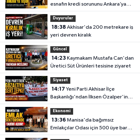
esnafın kredi sorununu Ankara’ya
taşıdı
Duyurular
18:38
Akhisar'da 200 metrekare iş
yeri devren kiralık
Güncel
14:23
Kaymakam Mustafa Can'dan
Üretici Süt Ürünleri tesisine ziyaret
Siyaset
14:17
Yeni Parti Akhisar İlçe
Başkanlığı'ndan İlksen Özalper'in
gözaltına alınmasına tepki
Ekonomi
13:36
Manisa'da bağımsız
Emlakçılar Odası için 500 üye barajı
aşıldı