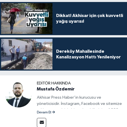
Dikkat! Akhisar için çok kuvvetli
yağış uyarısı!
Dereköy Mahallesinde
Kanalizasyon Hattı Yenileniyor
EDITÖR HAKKINDA
Mustafa Özdemir
Akhisar Press Haber'in kurucusu ve
yöneticisidir. İnstagram, Facebook ve sitemize
reklam vermek için bize ulaşabilirsiniz - 0555
Devam Et
715 63 17