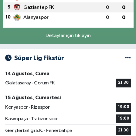
9
Gaziantep FK
0
0
10
Alanyaspor
0
0
Detaylar için tıklayın
Süper Lig Fikstür
14 Ağustos, Cuma
Galatasaray - Çorum FK
21:30
15 Ağustos, Cumartesi
Konyaspor - Rizespor
19:00
Kasımpaşa - Trabzonspor
19:00
Gençlerbirliği S.K. - Fenerbahçe
21:30