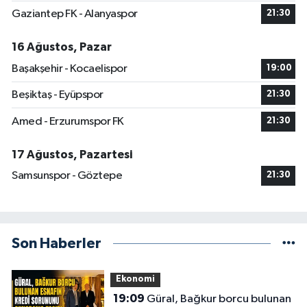
Gaziantep FK - Alanyaspor
21:30
16 Ağustos, Pazar
Başakşehir - Kocaelispor
19:00
Beşiktaş - Eyüpspor
21:30
Amed - Erzurumspor FK
21:30
17 Ağustos, Pazartesi
Samsunspor - Göztepe
21:30
Son Haberler
Ekonomi
19:09
Güral, Bağkur borcu bulunan