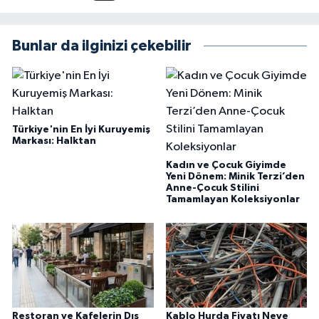
Bunlar da ilginizi çekebilir
Türkiye'nin En İyi Kuruyemiş
Markası: Halktan
Kadın ve Çocuk Giyimde
Yeni Dönem: Minik Terzi’den
Anne-Çocuk Stilini
Tamamlayan Koleksiyonlar
Restoran ve Kafelerin Dış
Kablo Hurda Fiyatı Neye