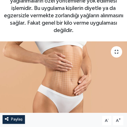
yağlanmaların özel yöntemlerle yok edilmesi
işlemidir. Bu uygulama kişilerin diyetle ya da
Magazin
Kadın
Duyurular
egzersizle vermekte zorlandığı yağların alınmasını
sağlar. Fakat genel bir kilo verme uygulaması
Duyurular
Teknoloji
Tarım-Gıda
değildir.
Yerel Haber
Sektörel
Akhisar Emlak
Röportaj
Ülke
Dünya
Etiketler
Yaşam
Kadın
Teknoloji
Paylaş
-
+
A
A
Yerel Haber