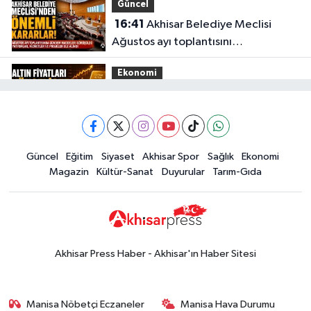
Güncel
16:41
Akhisar Belediye Meclisi
Ağustos ayı toplantısını
gerçekleştirdi
Ekonomi
16:28
İşte 5 Ağustos Çarşamba
güncel altın fiyatları
Güncel
Güncel
Eğitim
Siyaset
Akhisar Spor
Sağlık
Ekonomi
15:02
Akhisar'da sıcak hava etkisini
Magazin
Kültür-Sanat
Duyurular
Tarım-Gıda
sürdürüyor! İşte 5 günlük hava
durumu
Güncel
14:53
Altın fiyatları haftaya
yükselişle başladı! İşte 3 Ağustos
Akhisar Press Haber - Akhisar'ın Haber Sitesi
güncel fiyatlar
Yerel Haber
14:40
Türkiye'nin En İyi Kuruyemiş
Manisa Nöbetçi Eczaneler
Manisa Hava Durumu