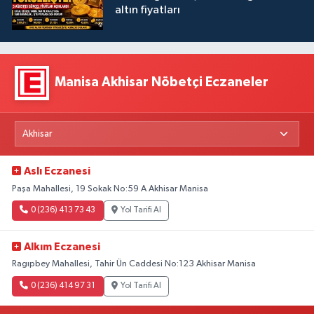
altın fiyatları
Manisa Akhisar Nöbetçi Eczaneler
Aslı Eczanesi
Paşa Mahallesi, 19 Sokak No:59 A Akhisar Manisa
0 (236) 413 73 43
Yol Tarifi Al
Alkım Eczanesi
Ragıpbey Mahallesi, Tahir Ün Caddesi No:123 Akhisar Manisa
0 (236) 414 97 31
Yol Tarifi Al