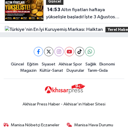
Güncel
14:53
Altın fiyatları haftaya
yükselişle başladı! İşte 3 Ağustos
güncel fiyatlar
Yerel Habe
14:40
Türkiye'ni
En İyi
Siyaset
Kuruyemiş
Güncel
Eğitim
Siyaset
Akhisar Spor
Sağlık
Ekonomi
15:49
Erdelli Mahallesi sakinleri
Markası:
Magazin
Kültür-Sanat
Duyurular
Tarım-Gıda
Çanakkale'nin tarihini yerinde
Halktan
yaşadı
Yerel Haber
19:00
Kadın ve Çocuk Giyimde Yeni
Dönem: Minik Terzi’den Anne-
Akhisar Press Haber - Akhisar'ın Haber Sitesi
Çocuk Stilini Tamamlayan
Güncel
Koleksiyonlar
18:57
Akhisar'da Atatürk
Manisa Nöbetçi Eczaneler
Manisa Hava Durumu