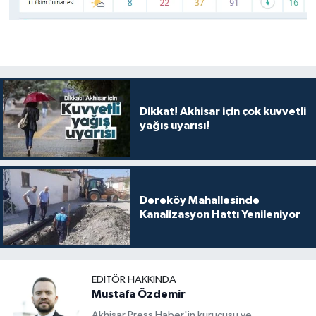
Dikkat! Akhisar için çok kuvvetli
yağış uyarısı!
Dereköy Mahallesinde
Kanalizasyon Hattı Yenileniyor
EDITÖR HAKKINDA
Mustafa Özdemir
Akhisar Press Haber'in kurucusu ve