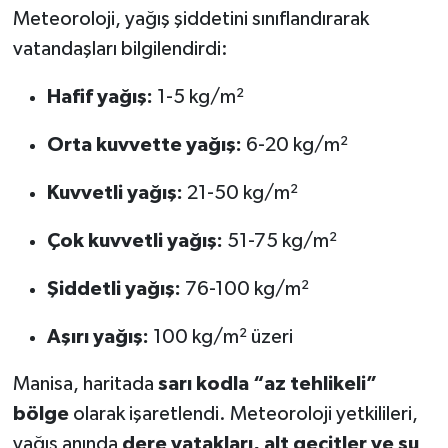
Meteoroloji, yağış şiddetini sınıflandırarak
vatandaşları bilgilendirdi:
Hafif yağış:
1-5 kg/m²
Orta kuvvette yağış:
6-20 kg/m²
Kuvvetli yağış:
21-50 kg/m²
Çok kuvvetli yağış:
51-75 kg/m²
Şiddetli yağış:
76-100 kg/m²
Aşırı yağış:
100 kg/m² üzeri
Manisa, haritada
sarı kodla “az tehlikeli”
bölge
olarak işaretlendi. Meteoroloji yetkilileri,
yağış anında
dere yatakları, alt geçitler ve su