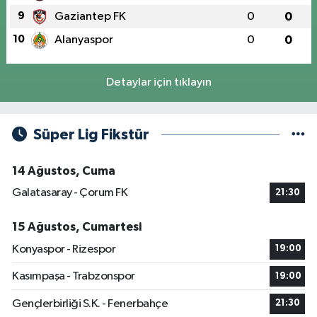
9
Gaziantep FK
0
0
10
Alanyaspor
0
0
Detaylar için tıklayın
Süper Lig Fikstür
14 Ağustos, Cuma
Galatasaray - Çorum FK
21:30
15 Ağustos, Cumartesi
Konyaspor - Rizespor
19:00
Kasımpaşa - Trabzonspor
19:00
Gençlerbirliği S.K. - Fenerbahçe
21:30