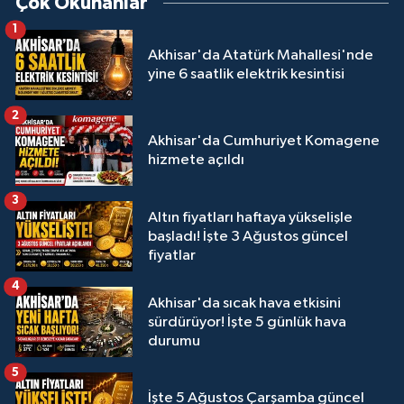
Çok Okunanlar
1
Akhisar'da Atatürk Mahallesi'nde
yine 6 saatlik elektrik kesintisi
2
Akhisar'da Cumhuriyet Komagene
hizmete açıldı
3
Altın fiyatları haftaya yükselişle
başladı! İşte 3 Ağustos güncel
fiyatlar
4
Akhisar'da sıcak hava etkisini
sürdürüyor! İşte 5 günlük hava
durumu
5
İşte 5 Ağustos Çarşamba güncel