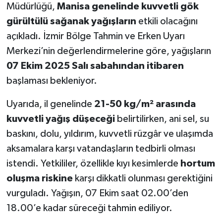
Müdürlüğü,
Manisa genelinde kuvvetli gök
gürültülü sağanak yağışların
etkili olacağını
Akhisar Emlak
açıkladı. İzmir Bölge Tahmin ve Erken Uyarı
Ülke
Merkezi’nin değerlendirmelerine göre, yağışların
07 Ekim 2025 Salı sabahından itibaren
Etiketler
başlaması bekleniyor.
Uyarıda, il genelinde
21-50 kg/m² arasında
kuvvetli yağış düşeceği
belirtilirken, ani sel, su
baskını, dolu, yıldırım, kuvvetli rüzgâr ve ulaşımda
aksamalara karşı vatandaşların tedbirli olması
istendi. Yetkililer, özellikle kıyı kesimlerde
hortum
oluşma riskine
karşı dikkatli olunması gerektiğini
vurguladı. Yağışın, 07 Ekim saat 02.00’den
18.00’e kadar süreceği tahmin ediliyor.