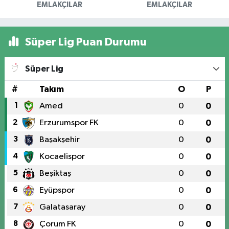
EMLAKÇILAR
EMLAKÇILAR
Süper Lig Puan Durumu
Süper Lig
#
Takım
O
P
1
Amed
0
0
2
Erzurumspor FK
0
0
3
Başakşehir
0
0
4
Kocaelispor
0
0
5
Beşiktaş
0
0
6
Eyüpspor
0
0
7
Galatasaray
0
0
8
Çorum FK
0
0