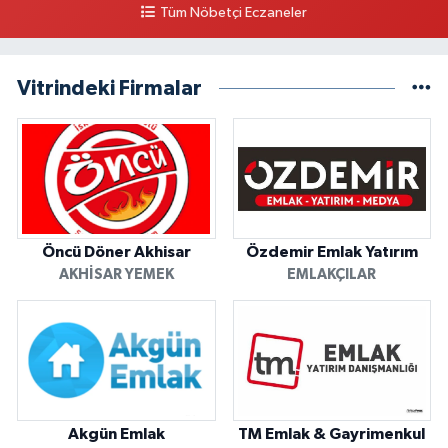
Tüm Nöbetçi Eczaneler
Vitrindeki Firmalar
Öncü Döner Akhisar
Özdemir Emlak Yatırım
AKHISAR YEMEK
EMLAKÇILAR
Akgün Emlak
TM Emlak & Gayrimenkul