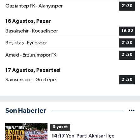
Gaziantep FK - Alanyaspor
21:30
16 Ağustos, Pazar
Başakşehir - Kocaelispor
19:00
Beşiktaş - Eyüpspor
21:30
Amed - Erzurumspor FK
21:30
17 Ağustos, Pazartesi
Samsunspor - Göztepe
21:30
Son Haberler
Siyaset
14:17
Yeni Parti Akhisar İlçe