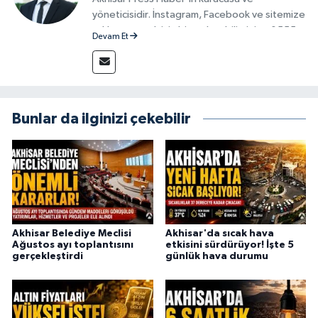
yöneticisidir. İnstagram, Facebook ve sitemize
reklam vermek için bize ulaşabilirsiniz - 0555
Devam Et
715 63 17
Bunlar da ilginizi çekebilir
Akhisar Belediye Meclisi
Akhisar'da sıcak hava
Ağustos ayı toplantısını
etkisini sürdürüyor! İşte 5
gerçekleştirdi
günlük hava durumu