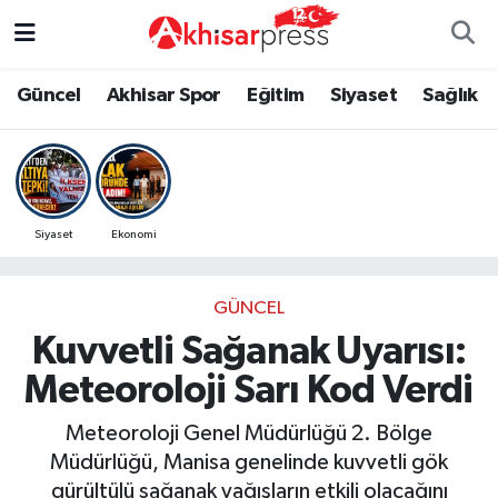
Güncel
Magazin
Güncel
Manisa Nöbetçi Eczaneler
Güncel
Akhisar Spor
Eğitim
Siyaset
Sağlık
Akhisar Spor
Kültür-Sanat
Eğitim
Manisa Hava Durumu
Eğitim
Duyurular
Siyaset
Manisa Namaz Vakitleri
Siyaset
Ekonomi
Siyaset
Tarım-Gıda
Akhisar Spor
Manisa Trafik Yoğunluk Haritası
GÜNCEL
Sağlık
Sektörel
Sağlık
Süper Lig Puan Durumu ve Fikstür
Kuvvetli Sağanak Uyarısı:
Ekonomi
Röportaj
Ekonomi
Tüm Manşetler
Meteoroloji Sarı Kod Verdi
Tarım-Gıda
Dünya
Magazin
Son Dakika Haberleri
Meteoroloji Genel Müdürlüğü 2. Bölge
Müdürlüğü, Manisa genelinde kuvvetli gök
Kültür-Sanat
Yaşam
Kültür-Sanat
Haber Arşivi
gürültülü sağanak yağışların etkili olacağını