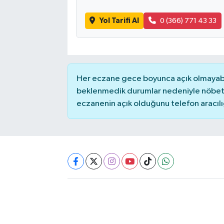
Yol Tarifi Al
0 (366) 771 43 33
Akhisar Emlak
Ülke
Etiketler
Her eczane gece boyunca açık olmayabili
beklenmedik durumlar nedeniyle nöbete
eczanenin açık olduğunu telefon aracılığıy