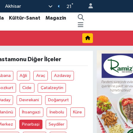
°
Akhisar
21
da
Kültür-Sanat
Magazin
astamonu Diğer İlçeler
Abana
Ağli
Araç
Azdavay
Bozkurt
Cide
Çatalzeytin
Daday
Devrekani
Doğanyurt
Hanönü
İhsangazi
İnebolu
Küre
Merkez
Pinarbaşi
Seydiler