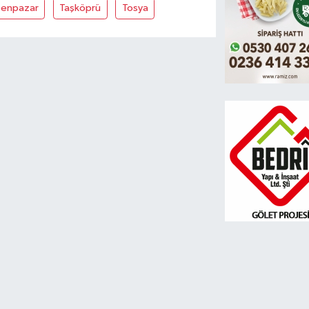
Şenpazar
Taşköprü
Tosya