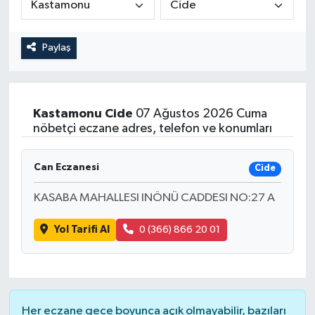
Magazin
Kadın
Duyurular
Paylaş
Duyurular
Teknoloji
Tarım-Gıda
Yerel Haber
Sektörel
Kastamonu
Cide
07 Ağustos 2026 Cuma
nöbetçi eczane adres, telefon ve konumları
Akhisar Emlak
Röportaj
Can Eczanesi
Ülke
Dünya
Cide
KASABA MAHALLESI INÖNÜ CADDESI NO:27 A
Etiketler
Yaşam
Yol Tarifi Al
0 (366) 866 20 01
Kadın
Teknoloji
Her eczane gece boyunca açık olmayabilir, bazıları
Yerel Haber