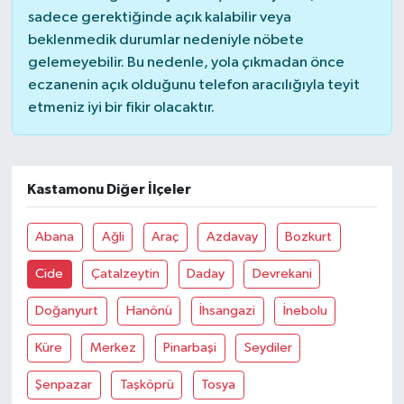
sadece gerektiğinde açık kalabilir veya
beklenmedik durumlar nedeniyle nöbete
Akhisar Emlak
gelemeyebilir. Bu nedenle, yola çıkmadan önce
eczanenin açık olduğunu telefon aracılığıyla teyit
Ülke
etmeniz iyi bir fikir olacaktır.
Etiketler
Kastamonu Diğer İlçeler
Abana
Ağli
Araç
Azdavay
Bozkurt
Cide
Çatalzeytin
Daday
Devrekani
Doğanyurt
Hanönü
İhsangazi
İnebolu
Küre
Merkez
Pinarbaşi
Seydiler
Şenpazar
Taşköprü
Tosya