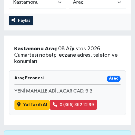
Magazin
Kadın
Duyurular
Paylaş
Duyurular
Teknoloji
Tarım-Gıda
Yerel Haber
Sektörel
Kastamonu
Araç
08 Ağustos 2026
Cumartesi nöbetçi eczane adres, telefon ve
Akhisar Emlak
Röportaj
konumları
Ülke
Dünya
Araç Eczanesi
Araç
Etiketler
Yaşam
YENİ MAHALLE ADİL ACAR CAD. 9 B
Kadın
Yol Tarifi Al
0 (366) 362 12 99
Teknoloji
Yerel Haber