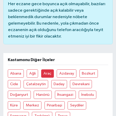
Her eczane gece boyunca açık olmayabilir, bazıları
sadece gerektiğinde açık kalabilir veya
Akhisar Emlak
beklenmedik durumlar nedeniyle nöbete
gelemeyebilir. Bu nedenle, yola çıkmadan önce
Ülke
eczanenin açık olduğunu telefon aracılığıyla teyit
etmeniz iyi bir fikir olacaktır.
Etiketler
Kastamonu Diğer İlçeler
Abana
Ağli
Araç
Azdavay
Bozkurt
Cide
Çatalzeytin
Daday
Devrekani
Doğanyurt
Hanönü
İhsangazi
İnebolu
Küre
Merkez
Pinarbaşi
Seydiler
Şenpazar
Taşköprü
Tosya