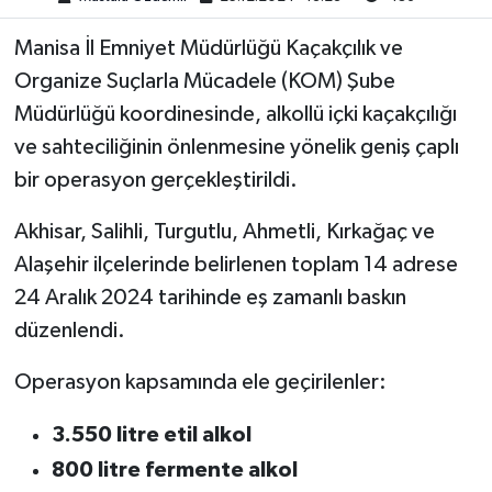
Manisa İl Emniyet Müdürlüğü Kaçakçılık ve
Akhisar Emlak
Organize Suçlarla Mücadele (KOM) Şube
Ülke
Müdürlüğü koordinesinde, alkollü içki kaçakçılığı
ve sahteciliğinin önlenmesine yönelik geniş çaplı
Etiketler
bir operasyon gerçekleştirildi.
Akhisar, Salihli, Turgutlu, Ahmetli, Kırkağaç ve
Alaşehir ilçelerinde belirlenen toplam 14 adrese
24 Aralık 2024 tarihinde eş zamanlı baskın
düzenlendi.
Operasyon kapsamında ele geçirilenler:
3.550 litre etil alkol
800 litre fermente alkol