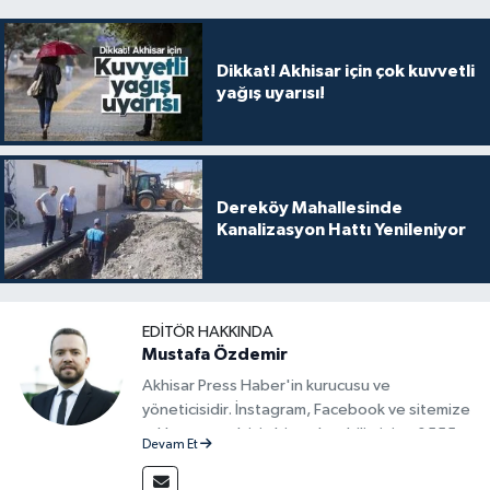
Dikkat! Akhisar için çok kuvvetli
yağış uyarısı!
Dereköy Mahallesinde
Kanalizasyon Hattı Yenileniyor
EDITÖR HAKKINDA
Mustafa Özdemir
Akhisar Press Haber'in kurucusu ve
yöneticisidir. İnstagram, Facebook ve sitemize
reklam vermek için bize ulaşabilirsiniz - 0555
Devam Et
715 63 17