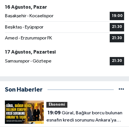
16 Ağustos, Pazar
Başakşehir - Kocaelispor
19:00
Beşiktaş - Eyüpspor
21:30
Amed - Erzurumspor FK
21:30
17 Ağustos, Pazartesi
Samsunspor - Göztepe
21:30
Son Haberler
Ekonomi
19:09
Güral, Bağkur borcu bulunan
esnafın kredi sorununu Ankara’ya
taşıdı