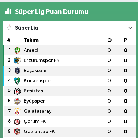
Süper Lig Puan Durumu
Süper Lig
#
Takım
O
P
1
Amed
0
0
2
Erzurumspor FK
0
0
3
Başakşehir
0
0
4
Kocaelispor
0
0
5
Beşiktaş
0
0
6
Eyüpspor
0
0
7
Galatasaray
0
0
8
Çorum FK
0
0
9
Gaziantep FK
0
0