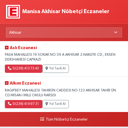
Manisa Akhisar Nöbetçi Eczaneler
Aslı Eczanesi
PASA MAHALLESI 19 SOKAK NO:59 A AKHISAR 2.NAKLİYE CD., EKSEN
DERSHANESİ ÇAPRAZI
0 (236) 413 73 43
Yol Tarifi Al
Alkım Eczanesi
RAGIPBEY MAHALLESI TAHIRÜN CADDESI NO:123 AKHISAR TAHİR ÜN
CD.MİSAK-I MİLLİ OKULU KARŞISI
0 (236) 414 97 31
Yol Tarifi Al
Tüm Nöbetçi Eczaneler