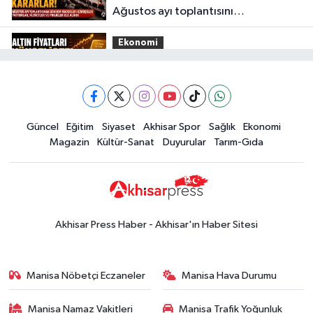
Ağustos ayı toplantısını
gerçekleştirdi
Ekonomi
16:28
İşte 5 Ağustos Çarşamba
güncel altın fiyatları
Güncel
Güncel
Eğitim
Siyaset
Akhisar Spor
Sağlık
Ekonomi
15:02
Akhisar'da sıcak hava etkisini
Magazin
Kültür-Sanat
Duyurular
Tarım-Gıda
sürdürüyor! İşte 5 günlük hava
durumu
Güncel
14:53
Altın fiyatları haftaya
yükselişle başladı! İşte 3 Ağustos
Akhisar Press Haber - Akhisar'ın Haber Sitesi
güncel fiyatlar
Yerel Haber
14:40
Türkiye'nin En İyi Kuruyemiş
Manisa Nöbetçi Eczaneler
Manisa Hava Durumu
Markası: Halktan
Manisa Namaz Vakitleri
Manisa Trafik Yoğunluk