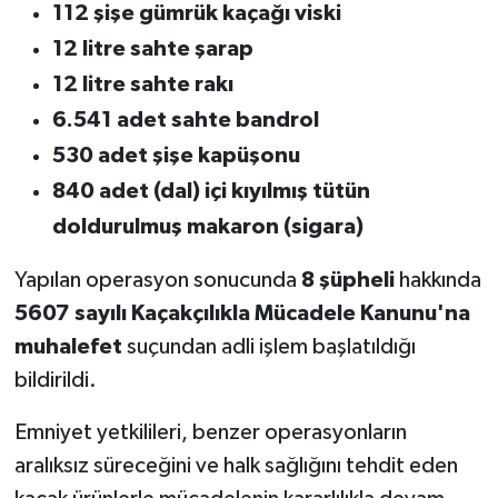
112 şişe gümrük kaçağı viski
12 litre sahte şarap
12 litre sahte rakı
6.541 adet sahte bandrol
530 adet şişe kapüşonu
840 adet (dal) içi kıyılmış tütün
doldurulmuş makaron (sigara)
Yapılan operasyon sonucunda
8 şüpheli
hakkında
5607 sayılı Kaçakçılıkla Mücadele Kanunu'na
muhalefet
suçundan adli işlem başlatıldığı
bildirildi.
Emniyet yetkilileri, benzer operasyonların
aralıksız süreceğini ve halk sağlığını tehdit eden