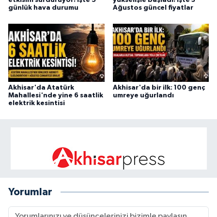
günlük hava durumu
Ağustos güncel fiyatlar
Akhisar'da Atatürk
Akhisar'da bir ilk: 100 genç
Mahallesi'nde yine 6 saatlik
umreye uğurlandı
elektrik kesintisi
Yorumlar