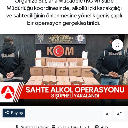
Organize Suçlarla Mücadele (KOM) Şube
Müdürlüğü koordinesinde, alkollü içki kaçakçılığı
Magazin
Kadın
Duyurular
ve sahteciliğinin önlenmesine yönelik geniş çaplı
bir operasyon gerçekleştirildi.
Duyurular
Teknoloji
Tarım-Gıda
Yerel Haber
Sektörel
Akhisar Emlak
Röportaj
Ülke
Dünya
Etiketler
Yaşam
Kadın
Teknoloji
Paylaş
-
+
A
A
Yerel Haber
Mustafa Özdemir
25.12.2024 - 13:23
486