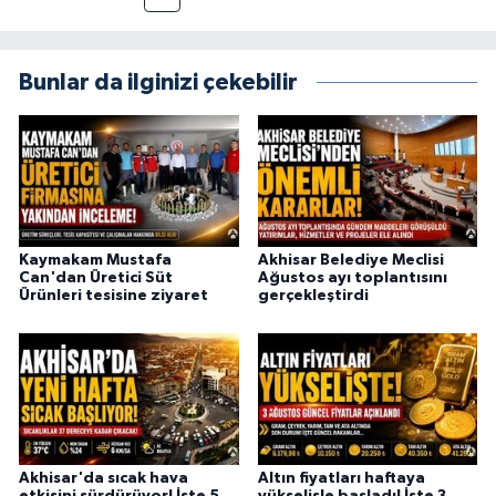
Bunlar da ilginizi çekebilir
Kaymakam Mustafa
Akhisar Belediye Meclisi
Can'dan Üretici Süt
Ağustos ayı toplantısını
Ürünleri tesisine ziyaret
gerçekleştirdi
Akhisar'da sıcak hava
Altın fiyatları haftaya
etkisini sürdürüyor! İşte 5
yükselişle başladı! İşte 3