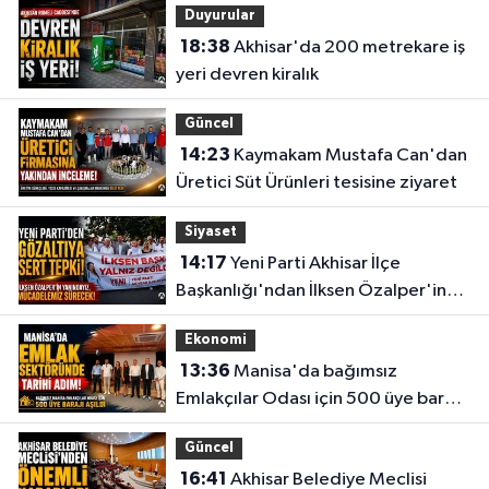
Duyurular
18:38
Akhisar'da 200 metrekare iş
yeri devren kiralık
Güncel
14:23
Kaymakam Mustafa Can'dan
Üretici Süt Ürünleri tesisine ziyaret
Siyaset
14:17
Yeni Parti Akhisar İlçe
Başkanlığı'ndan İlksen Özalper'in
gözaltına alınmasına tepki
Ekonomi
13:36
Manisa'da bağımsız
Emlakçılar Odası için 500 üye barajı
aşıldı
Güncel
16:41
Akhisar Belediye Meclisi