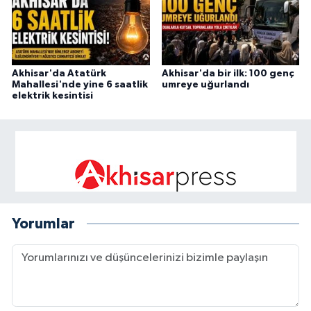
Akhisar'da Atatürk
Akhisar'da bir ilk: 100 genç
Mahallesi'nde yine 6 saatlik
umreye uğurlandı
elektrik kesintisi
Yorumlar