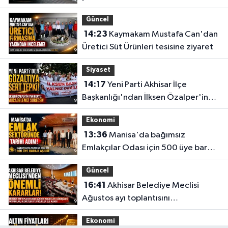
Güncel
14:23
Kaymakam Mustafa Can'dan
Üretici Süt Ürünleri tesisine ziyaret
Siyaset
14:17
Yeni Parti Akhisar İlçe
Başkanlığı'ndan İlksen Özalper'in
gözaltına alınmasına tepki
Ekonomi
13:36
Manisa'da bağımsız
Emlakçılar Odası için 500 üye barajı
aşıldı
Güncel
16:41
Akhisar Belediye Meclisi
Ağustos ayı toplantısını
gerçekleştirdi
Ekonomi