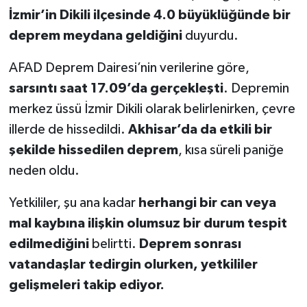
İzmir’in Dikili ilçesinde 4.0 büyüklüğünde bir
Akhisar Emlak
deprem meydana geldiğini
duyurdu.
Ülke
AFAD Deprem Dairesi’nin verilerine göre,
sarsıntı saat 17.09’da gerçekleşti
. Depremin
Etiketler
merkez üssü İzmir Dikili olarak belirlenirken, çevre
illerde de hissedildi.
Akhisar’da da etkili bir
şekilde hissedilen deprem
, kısa süreli paniğe
neden oldu.
Yetkililer, şu ana kadar
herhangi bir can veya
mal kaybına ilişkin olumsuz bir durum tespit
edilmediğini
belirtti.
Deprem sonrası
vatandaşlar tedirgin olurken, yetkililer
gelişmeleri takip ediyor.