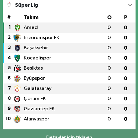
Süper Lig
#
Takım
O
P
1
Amed
0
0
2
Erzurumspor FK
0
0
3
Başakşehir
0
0
4
Kocaelispor
0
0
5
Beşiktaş
0
0
6
Eyüpspor
0
0
7
Galatasaray
0
0
8
Çorum FK
0
0
9
Gaziantep FK
0
0
10
Alanyaspor
0
0
Detaylar için tıklayın