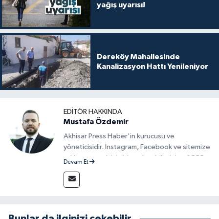
yağış uyarısı!
Dereköy Mahallesinde
Kanalizasyon Hattı Yenileniyor
EDITÖR HAKKINDA
Mustafa Özdemir
Akhisar Press Haber'in kurucusu ve
yöneticisidir. İnstagram, Facebook ve sitemize
reklam vermek için bize ulaşabilirsiniz - 0555
Devam Et
715 63 17
Bunlar da ilginizi çekebilir