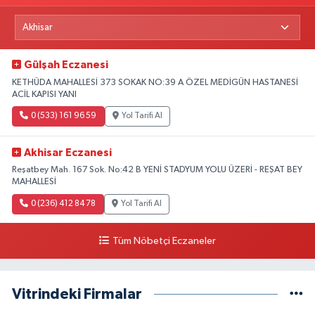
Gülşah Eczanesi
KETHÜDA MAHALLESİ 373 SOKAK NO:39 A ÖZEL MEDİGÜN HASTANESİ
ACİL KAPISI YANI
0 (533) 161 96 59
Yol Tarifi Al
Akhisar Eczanesi
Reşatbey Mah. 167 Sok. No:42 B YENİ STADYUM YOLU ÜZERİ - REŞAT BEY
MAHALLESİ
0 (236) 412 84 78
Yol Tarifi Al
Tüm Nöbetçi Eczaneler
Vitrindeki Firmalar