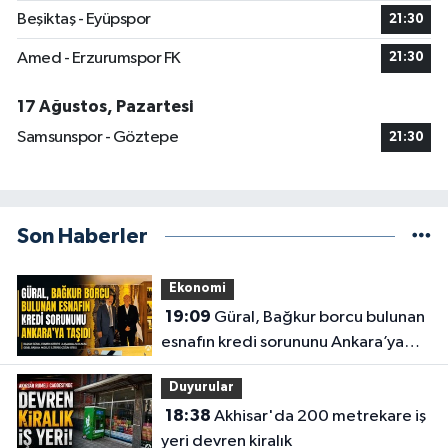
Beşiktaş - Eyüpspor
21:30
Amed - Erzurumspor FK
21:30
17 Ağustos, Pazartesi
Samsunspor - Göztepe
21:30
Son Haberler
Ekonomi
19:09
Güral, Bağkur borcu bulunan
esnafın kredi sorununu Ankara’ya
taşıdı
Duyurular
18:38
Akhisar'da 200 metrekare iş
yeri devren kiralık