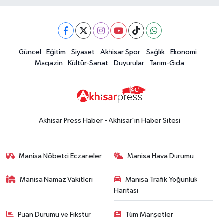
16:28
İşte 5 Ağustos Çarşamba
güncel altın fiyatları
Güncel
Güncel
Eğitim
Siyaset
Akhisar Spor
Sağlık
Ekonomi
15:02
Akhisar'da sıcak hava etkisini
Magazin
Kültür-Sanat
Duyurular
Tarım-Gıda
sürdürüyor! İşte 5 günlük hava
durumu
Güncel
14:53
Altın fiyatları haftaya
yükselişle başladı! İşte 3 Ağustos
Akhisar Press Haber - Akhisar'ın Haber Sitesi
güncel fiyatlar
Yerel Haber
14:40
Türkiye'nin En İyi Kuruyemiş
Manisa Nöbetçi Eczaneler
Manisa Hava Durumu
Markası: Halktan
Manisa Namaz Vakitleri
Manisa Trafik Yoğunluk
Siyaset
Haritası
15:49
Erdelli Mahallesi sakinleri
Çanakkale'nin tarihini yerinde
Puan Durumu ve Fikstür
Tüm Manşetler