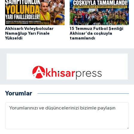
Akhisarlı Voleybolcular
15 Temmuz Futbol Şenliği
Namağlup Yarı Finale
Akhisar'da coşkuyla
Yükseldi
tamamlandı
Yorumlar