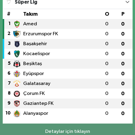
Süper Lig
#
Takım
O
P
1
Amed
0
0
2
Erzurumspor FK
0
0
3
Başakşehir
0
0
4
Kocaelispor
0
0
5
Beşiktaş
0
0
6
Eyüpspor
0
0
7
Galatasaray
0
0
8
Çorum FK
0
0
9
Gaziantep FK
0
0
10
Alanyaspor
0
0
Detaylar için tıklayın