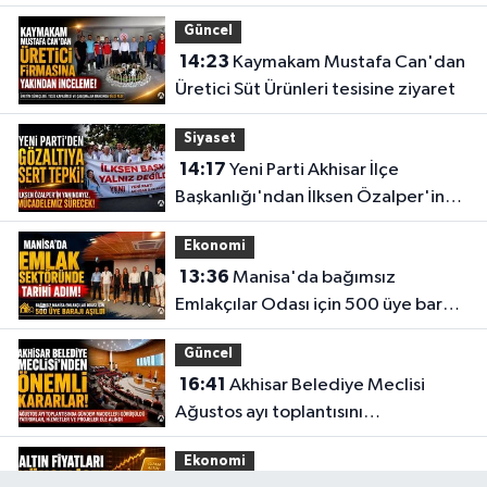
Güncel
14:23
Kaymakam Mustafa Can'dan
Üretici Süt Ürünleri tesisine ziyaret
Siyaset
14:17
Yeni Parti Akhisar İlçe
Başkanlığı'ndan İlksen Özalper'in
gözaltına alınmasına tepki
Ekonomi
13:36
Manisa'da bağımsız
Emlakçılar Odası için 500 üye barajı
aşıldı
Güncel
16:41
Akhisar Belediye Meclisi
Ağustos ayı toplantısını
gerçekleştirdi
Ekonomi