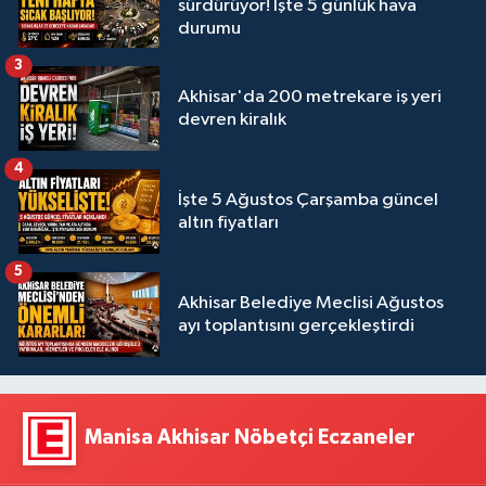
sürdürüyor! İşte 5 günlük hava
durumu
3
Akhisar'da 200 metrekare iş yeri
devren kiralık
4
İşte 5 Ağustos Çarşamba güncel
altın fiyatları
5
Akhisar Belediye Meclisi Ağustos
ayı toplantısını gerçekleştirdi
Manisa Akhisar Nöbetçi Eczaneler