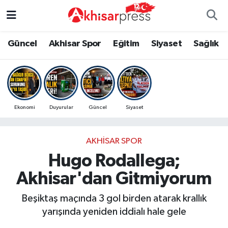
Güncel
Magazin
Güncel
Manisa Nöbetçi Eczaneler
Güncel
Akhisar Spor
Eğitim
Siyaset
Sağlık
Akhisar Spor
Kültür-Sanat
Eğitim
Manisa Hava Durumu
Eğitim
Duyurular
Siyaset
Manisa Namaz Vakitleri
Ekonomi
Duyurular
Güncel
Siyaset
Siyaset
Tarım-Gıda
Akhisar Spor
Manisa Trafik Yoğunluk Haritası
AKHISAR SPOR
Sağlık
Sektörel
Sağlık
Süper Lig Puan Durumu ve Fikstür
Hugo Rodallega;
Ekonomi
Röportaj
Ekonomi
Tüm Manşetler
Akhisar'dan Gitmiyorum
Tarım-Gıda
Dünya
Magazin
Son Dakika Haberleri
Beşiktaş maçında 3 gol birden atarak krallık
yarışında yeniden iddialı hale gele
Kültür-Sanat
Yaşam
Kültür-Sanat
Haber Arşivi