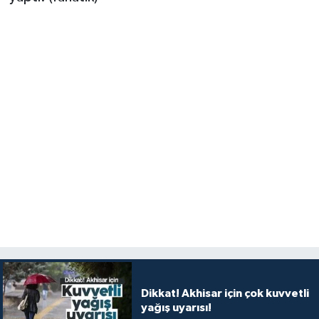
Dikkat! Akhisar için çok kuvvetli
yağış uyarısı!