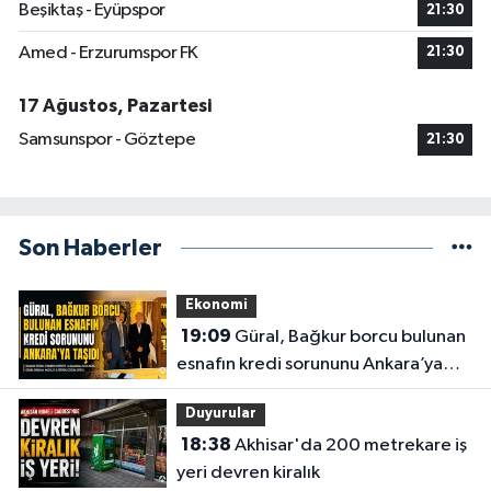
Beşiktaş - Eyüpspor
21:30
Amed - Erzurumspor FK
21:30
17 Ağustos, Pazartesi
Samsunspor - Göztepe
21:30
Son Haberler
Ekonomi
19:09
Güral, Bağkur borcu bulunan
esnafın kredi sorununu Ankara’ya
taşıdı
Duyurular
18:38
Akhisar'da 200 metrekare iş
yeri devren kiralık