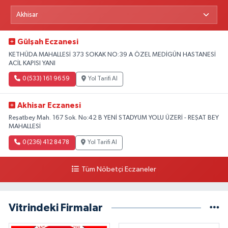
Gülşah Eczanesi
KETHÜDA MAHALLESİ 373 SOKAK NO:39 A ÖZEL MEDİGÜN HASTANESİ
ACİL KAPISI YANI
0 (533) 161 96 59
Yol Tarifi Al
Akhisar Eczanesi
Reşatbey Mah. 167 Sok. No:42 B YENİ STADYUM YOLU ÜZERİ - REŞAT BEY
MAHALLESİ
0 (236) 412 84 78
Yol Tarifi Al
Tüm Nöbetçi Eczaneler
Vitrindeki Firmalar