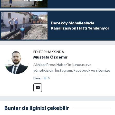
Dereköy Mahallesinde
Kanalizasyon Hattı Yenileniyor
EDITÖR HAKKINDA
Mustafa Özdemir
Akhisar Press Haber'in kurucusu ve
yöneticisidir. İnstagram, Facebook ve sitemize
reklam vermek için bize ulaşabilirsiniz - 0555
Devam Et
715 63 17
Bunlar da ilginizi çekebilir