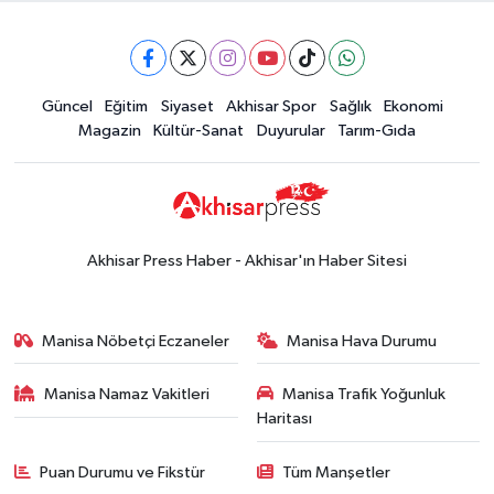
16:28
İşte 5 Ağustos Çarşamba
güncel altın fiyatları
Güncel
Güncel
Eğitim
Siyaset
Akhisar Spor
Sağlık
Ekonomi
15:02
Akhisar'da sıcak hava etkisini
Magazin
Kültür-Sanat
Duyurular
Tarım-Gıda
sürdürüyor! İşte 5 günlük hava
durumu
Güncel
14:53
Altın fiyatları haftaya
yükselişle başladı! İşte 3 Ağustos
Akhisar Press Haber - Akhisar'ın Haber Sitesi
güncel fiyatlar
Yerel Haber
14:40
Türkiye'nin En İyi Kuruyemiş
Manisa Nöbetçi Eczaneler
Manisa Hava Durumu
Markası: Halktan
Manisa Namaz Vakitleri
Manisa Trafik Yoğunluk
Siyaset
Haritası
15:49
Erdelli Mahallesi sakinleri
Çanakkale'nin tarihini yerinde
Puan Durumu ve Fikstür
Tüm Manşetler
yaşadı