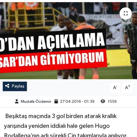
Magazin
Kadın
Duyurular
Duyurular
Teknoloji
Tarım-Gıda
Yerel Haber
Sektörel
Akhisar Emlak
Röportaj
Ülke
Dünya
Paylaş
-
+
A
A
Etiketler
Yaşam
Mustafa Özdemir
27.04.2016 - 01:39
1556
Kadın
Beşiktaş maçında 3 gol birden atarak krallık
Teknoloji
yarışında yeniden iddialı hale gelen Hugo
Rodallega’nın adı sürekli Çin takımlarıyla anılıyor.
Yerel Haber