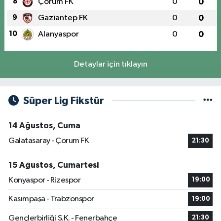
8
Çorum FK
0
0
9
Gaziantep FK
0
0
10
Alanyaspor
0
0
Detaylar için tıklayın
Süper Lig Fikstür
14 Ağustos, Cuma
Galatasaray - Çorum FK
21:30
15 Ağustos, Cumartesi
Konyaspor - Rizespor
19:00
Kasımpaşa - Trabzonspor
19:00
Gençlerbirliği S.K. - Fenerbahçe
21:30