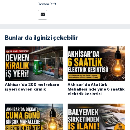
reklam vermek için bize ulaşabilirsiniz - 0555
Devam Et
715 63 17
Bunlar da ilginizi çekebilir
Akhisar'da 200 metrekare
Akhisar'da Atatürk
iş yeri devren kiralık
Mahallesi'nde yine 6 saatlik
elektrik kesintisi