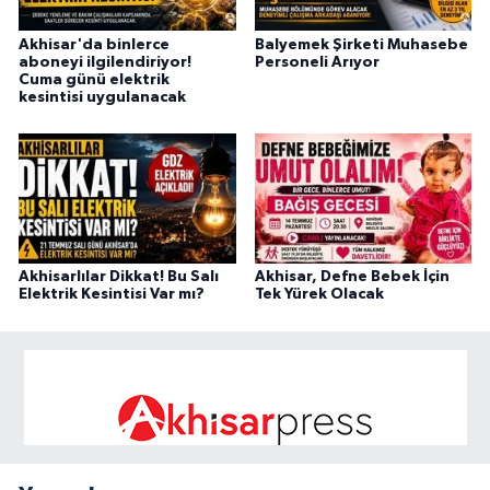
Akhisar'da binlerce
Balyemek Şirketi Muhasebe
aboneyi ilgilendiriyor!
Personeli Arıyor
Cuma günü elektrik
kesintisi uygulanacak
Akhisarlılar Dikkat! Bu Salı
Akhisar, Defne Bebek İçin
Elektrik Kesintisi Var mı?
Tek Yürek Olacak