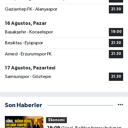
Gaziantep FK - Alanyaspor
21:30
16 Ağustos, Pazar
Başakşehir - Kocaelispor
19:00
Beşiktaş - Eyüpspor
21:30
Amed - Erzurumspor FK
21:30
17 Ağustos, Pazartesi
Samsunspor - Göztepe
21:30
Son Haberler
Ekonomi
19:09