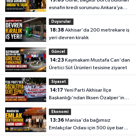
Güral, Bağkur borcu bulunan
esnafın kredi sorununu Ankara’ya
taşıdı
Duyurular
18:38
Akhisar'da 200 metrekare iş
yeri devren kiralık
Güncel
14:23
Kaymakam Mustafa Can'dan
Üretici Süt Ürünleri tesisine ziyaret
Siyaset
14:17
Yeni Parti Akhisar İlçe
Başkanlığı'ndan İlksen Özalper'in
gözaltına alınmasına tepki
Ekonomi
13:36
Manisa'da bağımsız
Emlakçılar Odası için 500 üye barajı
aşıldı