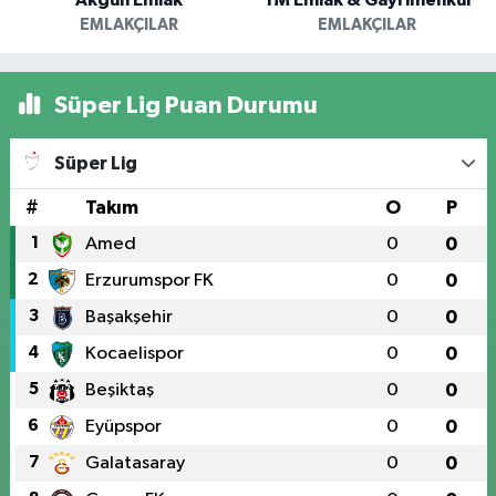
EMLAKÇILAR
EMLAKÇILAR
Süper Lig Puan Durumu
Süper Lig
#
Takım
O
P
1
Amed
0
0
2
Erzurumspor FK
0
0
3
Başakşehir
0
0
4
Kocaelispor
0
0
5
Beşiktaş
0
0
6
Eyüpspor
0
0
7
Galatasaray
0
0