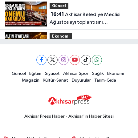
Güncel
16:41
Akhisar Belediye Meclisi
Ağustos ayı toplantısını
gerçekleştirdi
Ekonomi
16:28
İşte 5 Ağustos Çarşamba
güncel altın fiyatları
Güncel
Güncel
Eğitim
Siyaset
Akhisar Spor
Sağlık
Ekonomi
15:02
Akhisar'da sıcak hava etkisini
Magazin
Kültür-Sanat
Duyurular
Tarım-Gıda
sürdürüyor! İşte 5 günlük hava
durumu
Güncel
14:53
Altın fiyatları haftaya
yükselişle başladı! İşte 3 Ağustos
Akhisar Press Haber - Akhisar'ın Haber Sitesi
güncel fiyatlar
Yerel Haber
14:40
Türkiye'nin En İyi Kuruyemiş