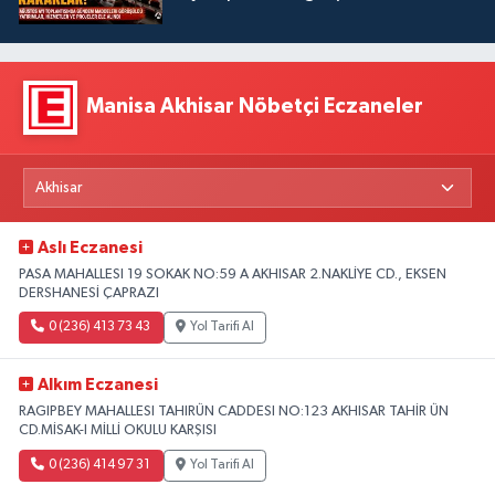
Manisa Akhisar Nöbetçi Eczaneler
Aslı Eczanesi
PASA MAHALLESI 19 SOKAK NO:59 A AKHISAR 2.NAKLİYE CD., EKSEN
DERSHANESİ ÇAPRAZI
0 (236) 413 73 43
Yol Tarifi Al
Alkım Eczanesi
RAGIPBEY MAHALLESI TAHIRÜN CADDESI NO:123 AKHISAR TAHİR ÜN
CD.MİSAK-I MİLLİ OKULU KARŞISI
0 (236) 414 97 31
Yol Tarifi Al