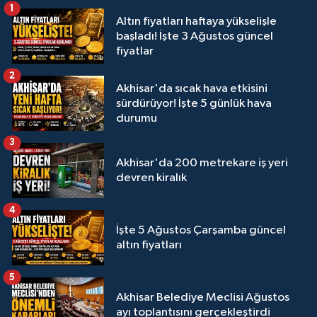
1
Altın fiyatları haftaya yükselişle
başladı! İşte 3 Ağustos güncel
fiyatlar
2
Akhisar'da sıcak hava etkisini
sürdürüyor! İşte 5 günlük hava
durumu
3
Akhisar'da 200 metrekare iş yeri
devren kiralık
4
İşte 5 Ağustos Çarşamba güncel
altın fiyatları
5
Akhisar Belediye Meclisi Ağustos
ayı toplantısını gerçekleştirdi