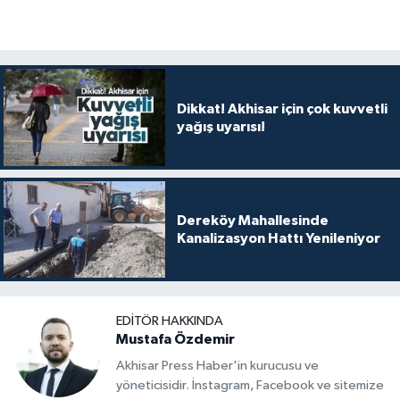
Dikkat! Akhisar için çok kuvvetli
yağış uyarısı!
Dereköy Mahallesinde
Kanalizasyon Hattı Yenileniyor
EDITÖR HAKKINDA
Mustafa Özdemir
Akhisar Press Haber'in kurucusu ve
yöneticisidir. İnstagram, Facebook ve sitemize