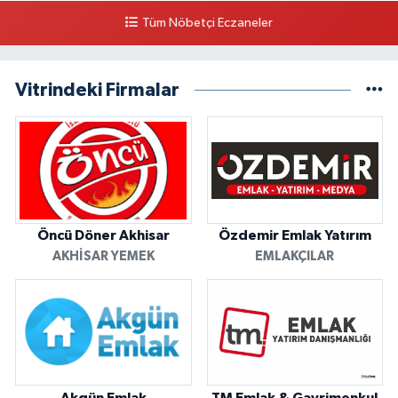
Tüm Nöbetçi Eczaneler
Vitrindeki Firmalar
Öncü Döner Akhisar
Özdemir Emlak Yatırım
AKHISAR YEMEK
EMLAKÇILAR
Akgün Emlak
TM Emlak & Gayrimenkul