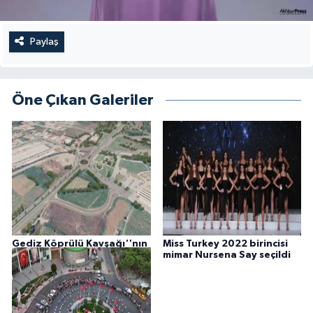
Paylaş
Öne Çıkan Galeriler
Gediz Köprülü Kavşağı''nın
Miss Turkey 2022 birincisi
Detayları Yayınlandı
mimar Nursena Say seçildi