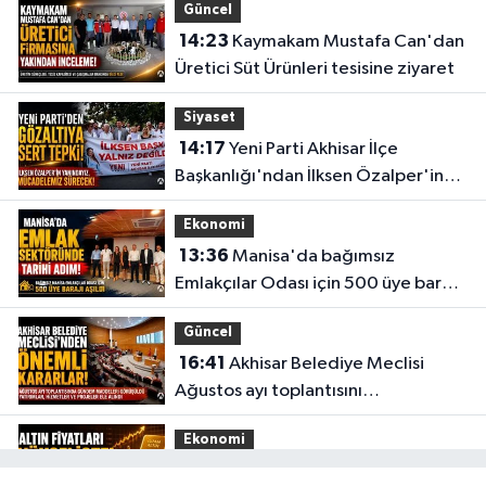
Güncel
14:23
Kaymakam Mustafa Can'dan
Deva Eczanesi
Üretici Süt Ürünleri tesisine ziyaret
CAMICEDIT MAH. YUNUS EMRE CAD. NO:89 A PARK KAHVESİ KARŞISI
0 (236) 816 52 64
Yol Tarifi Al
Siyaset
14:17
Yeni Parti Akhisar İlçe
Egemen Eczanesi
Başkanlığı'ndan İlksen Özalper'in
CUMHURIYET MAHALLESI MENDERES CADDESİ NO:63 A KIZILELMA İLE
gözaltına alınmasına tepki
TRENYOLU ARASI
Ekonomi
0 (236) 715 52 32
Yol Tarifi Al
13:36
Manisa'da bağımsız
Emlakçılar Odası için 500 üye barajı
Gülden Eczanesi
aşıldı
NAMIK KEMAL MAHALLESI EVREN CADDESI NO:1 A KÖPRÜBASI-MANISA
Güncel
İŞ BANKASI YANI
16:41
Akhisar Belediye Meclisi
0 (236) 571 26 61
Yol Tarifi Al
Ağustos ayı toplantısını
gerçekleştirdi
Ekonomi
16:28
İşte 5 Ağustos Çarşamba