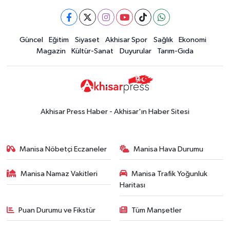
güncel altın fiyatları
Güncel
Güncel
Eğitim
Siyaset
Akhisar Spor
Sağlık
Ekonomi
15:02
Akhisar'da sıcak hava etkisini
Magazin
Kültür-Sanat
Duyurular
Tarım-Gıda
sürdürüyor! İşte 5 günlük hava
durumu
Güncel
14:53
Altın fiyatları haftaya
yükselişle başladı! İşte 3 Ağustos
Akhisar Press Haber - Akhisar'ın Haber Sitesi
güncel fiyatlar
Yerel Haber
14:40
Türkiye'nin En İyi Kuruyemiş
Manisa Nöbetçi Eczaneler
Manisa Hava Durumu
Markası: Halktan
Manisa Namaz Vakitleri
Manisa Trafik Yoğunluk
Siyaset
Haritası
15:49
Erdelli Mahallesi sakinleri
Çanakkale'nin tarihini yerinde
Puan Durumu ve Fikstür
Tüm Manşetler
yaşadı
Yerel Haber