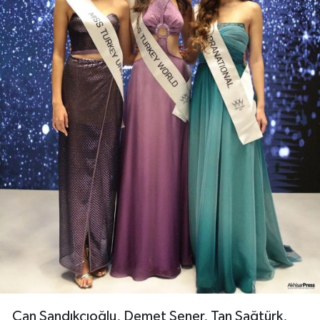
Can Sandıkçıoğlu, Demet Şener, Tan Sağtürk,