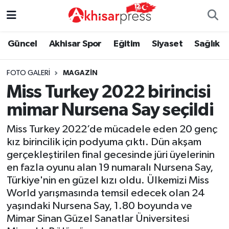
Güncel
Magazin
Güncel
Manisa Nöbetçi Eczaneler
Güncel
Akhisar Spor
Eğitim
Siyaset
Sağlık
Akhisar Spor
Kültür-Sanat
Eğitim
Manisa Hava Durumu
FOTO GALERI
MAGAZIN
Miss Turkey 2022 birincisi
Eğitim
Duyurular
Siyaset
Manisa Namaz Vakitleri
mimar Nursena Say seçildi
Siyaset
Tarım-Gıda
Akhisar Spor
Manisa Trafik Yoğunluk Haritası
Miss Turkey 2022’de mücadele eden 20 genç
kız birincilik için podyuma çıktı. Dün akşam
Sağlık
Sektörel
Sağlık
Süper Lig Puan Durumu ve Fikstür
gerçekleştirilen final gecesinde jüri üyelerinin
en fazla oyunu alan 19 numaralı Nursena Say,
Ekonomi
Röportaj
Ekonomi
Tüm Manşetler
Türkiye'nin en güzel kızı oldu. Ülkemizi Miss
World yarışmasında temsil edecek olan 24
Tarım-Gıda
Dünya
Magazin
Son Dakika Haberleri
yaşındaki Nursena Say, 1.80 boyunda ve
Mimar Sinan Güzel Sanatlar Üniversitesi
Kültür-Sanat
Yaşam
Kültür-Sanat
Haber Arşivi