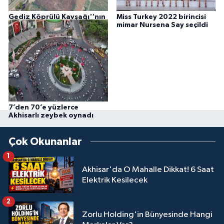
Gediz Köprülü Kavşağı''nın
Miss Turkey 2022 birincisi
Detayları Yayınlandı
mimar Nursena Say seçildi
7’den 70’e yüzlerce
Akhisarlı zeybek oynadı
Çok Okunanlar
1
Akhisar'da O Mahalle Dikkat! 6 Saat
Elektrik Kesilecek
2
Zorlu Holding'in Bünyesinde Hangi