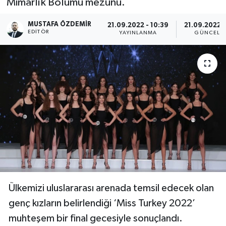
Mimarlık Bölümü mezunu.
Magazin
Kadın
Duyurular
MUSTAFA ÖZDEMIR
21.09.2022 - 10:39
21.09.2022 -
EDITÖR
YAYINLANMA
GÜNCELL
Duyurular
Teknoloji
Tarım-Gıda
Yerel Haber
Sektörel
Akhisar Emlak
Röportaj
Ülke
Dünya
Etiketler
Yaşam
Kadın
Ülkemizi uluslararası arenada temsil edecek olan
Teknoloji
genç kızların belirlendiği ‘Miss Turkey 2022’
muhteşem bir final gecesiyle sonuçlandı.
Yerel Haber