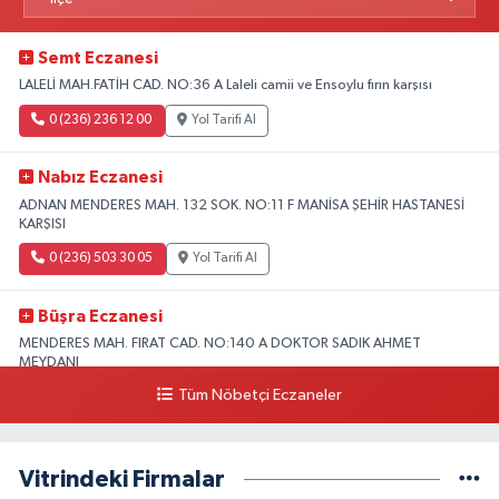
Semt Eczanesi
LALELİ MAH.FATİH CAD. NO:36 A Laleli camii ve Ensoylu fırın karşısı
0 (236) 236 12 00
Yol Tarifi Al
Nabız Eczanesi
ADNAN MENDERES MAH. 132 SOK. NO:11 F MANİSA ŞEHİR HASTANESİ
KARŞISI
0 (236) 503 30 05
Yol Tarifi Al
Büşra Eczanesi
MENDERES MAH. FIRAT CAD. NO:140 A DOKTOR SADIK AHMET
MEYDANI
Tüm Nöbetçi Eczaneler
0 (501) 260 15 94
Yol Tarifi Al
Ihlamur Eczanesi
Vitrindeki Firmalar
BEYAZIT MAHALLESİ MENDERES BULVARI NO:79 A