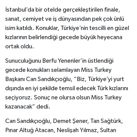
İstanbul’da bir otelde gerçekleştirilen finale,
Akhisar Emlak
sanat, cemiyet ve iş dünyasından pek çok ünlü
isim katıldı. Konuklar, Türkiye’nin tescilli en güzel
Ülke
kızlarının belirlendiği gecede büyük heyecana
Etiketler
ortak oldu.
Sunuculuğunu Berfu Yenenler’in üstlendiği
gecede konukları selamlayan Miss Turkey
Başkanı Can Sandıkçıoğlu, “Biz, Türkiye’yi yurt
dışında en iyi şekilde temsil edecek Türk kızlarını
seçiyoruz. Sonuç ne olursa olsun Miss Turkey
kazanacak” dedi.
Can Sandıkçıoğlu, Demet Şener, Tan Sağtürk,
Pınar Altuğ Atacan, Neslişah Yılmaz, Sultan