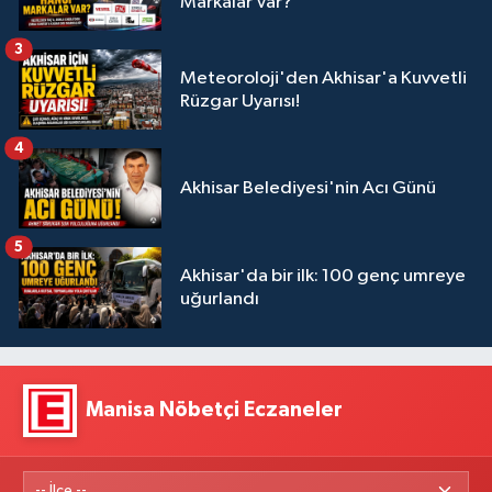
Markalar Var?
3
Meteoroloji'den Akhisar'a Kuvvetli
Rüzgar Uyarısı!
4
Akhisar Belediyesi'nin Acı Günü
5
Akhisar'da bir ilk: 100 genç umreye
uğurlandı
Manisa Nöbetçi Eczaneler