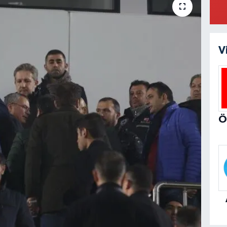
SA
V
BE
Ke
KA
Ul
KA