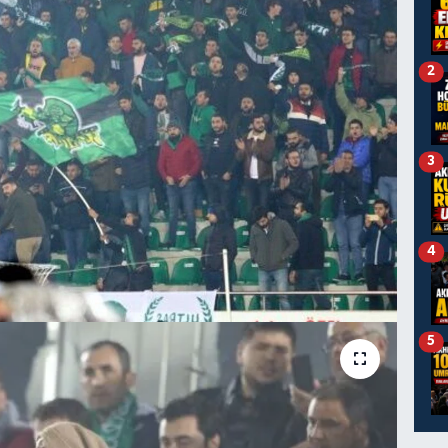
2
3
4
5