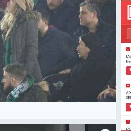
LA
fır
AD
ŞE
ME