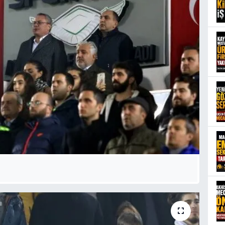
YE
AT
KA
AL
CA
KA
CU