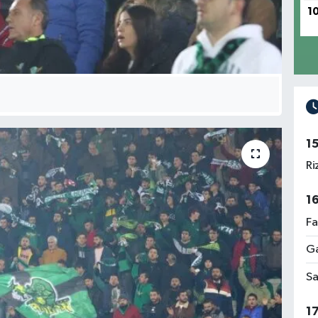
1
AK
TU
1
CU
Ri
1
Fa
TU
TU
Ga
ŞI
Sa
1