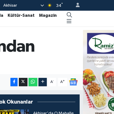
°
Akhisar
34
da
Kültür-Sanat
Magazin
ından
-
+
A
A
ok Okunanlar
Akhisar'da O Mahalle