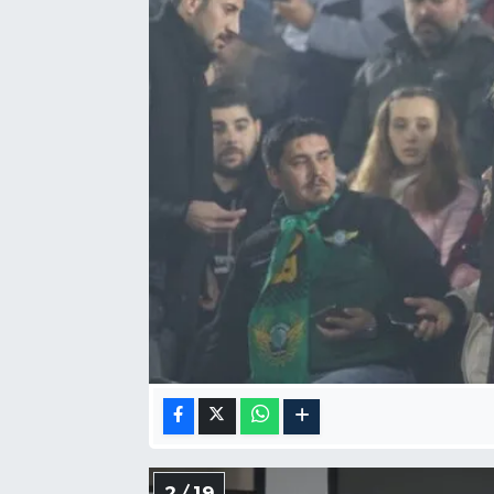
Akhisar Emlak
Ülke
Etiketler
2 / 19