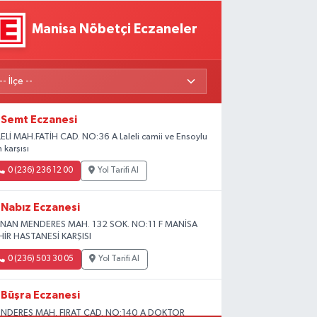
Manisa Nöbetçi Eczaneler
Semt Eczanesi
LELİ MAH.FATİH CAD. NO:36 A Laleli camii ve Ensoylu
ın karşısı
0 (236) 236 12 00
Yol Tarifi Al
Nabız Eczanesi
NAN MENDERES MAH. 132 SOK. NO:11 F MANİSA
HİR HASTANESİ KARŞISI
0 (236) 503 30 05
Yol Tarifi Al
Büşra Eczanesi
NDERES MAH. FIRAT CAD. NO:140 A DOKTOR