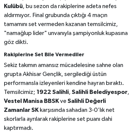
Kulübü
, bu sezon da rakiplerine adeta nefes
Akhisar Emlak
aldırmıyor. Final grubunda çıktığı 4 maçın
tamamını set vermeden kazanan temsilcimiz,
Ülke
"namağlup lider" unvanıyla şampiyonluk kupasına
göz dikti.
Etiketler
Rakiplerine Set Bile Vermediler
Sekiz takımın amansız mücadelesine sahne olan
grupta Akhisar Gençlik, sergilediği üstün
performansla izleyenleri kendine hayran bıraktı.
Temsilcimiz;
1922 Salihli
,
Salihli Belediyespor
,
Vestel Manisa BBSK
ve
Salihli Değerli
Zamanlar SK
karşısında sahadan 3-0’lık net
skorlarla ayrılarak rakiplerine set puanı dahi
kaptırmadı.