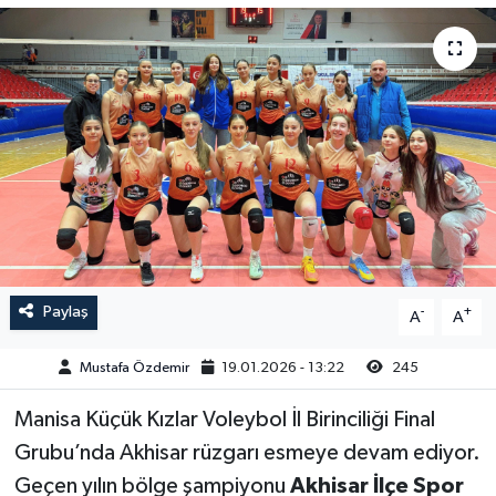
Magazin
Kadın
Duyurular
Duyurular
Teknoloji
Tarım-Gıda
Yerel Haber
Sektörel
Akhisar Emlak
Röportaj
Ülke
Dünya
Paylaş
-
+
A
A
Etiketler
Yaşam
Mustafa Özdemir
19.01.2026 - 13:22
245
Kadın
Manisa Küçük Kızlar Voleybol İl Birinciliği Final
Teknoloji
Grubu’nda Akhisar rüzgarı esmeye devam ediyor.
Geçen yılın bölge şampiyonu
Akhisar İlçe Spor
Yerel Haber