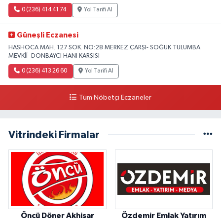
0 (236) 414 41 74
Yol Tarifi Al
Güneşli Eczanesi
HASHOCA MAH. 127 SOK. NO:28 MERKEZ ÇARŞI- SOĞUK TULUMBA
MEVKİİ- DONBAYCI HANI KARŞISI
0 (236) 413 26 60
Yol Tarifi Al
Tüm Nöbetçi Eczaneler
Vitrindeki Firmalar
Öncü Döner Akhisar
Özdemir Emlak Yatırım