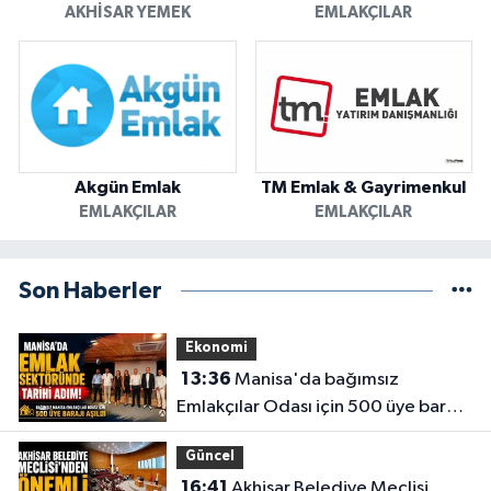
AKHISAR YEMEK
EMLAKÇILAR
Akgün Emlak
TM Emlak & Gayrimenkul
EMLAKÇILAR
EMLAKÇILAR
Son Haberler
Ekonomi
13:36
Manisa'da bağımsız
Emlakçılar Odası için 500 üye barajı
aşıldı
Güncel
16:41
Akhisar Belediye Meclisi