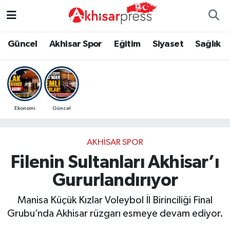
Güncel
Magazin
Güncel
Manisa Nöbetçi Eczaneler
Güncel
Akhisar Spor
Eğitim
Siyaset
Sağlık
Akhisar Spor
Kültür-Sanat
Eğitim
Manisa Hava Durumu
Eğitim
Duyurular
Siyaset
Manisa Namaz Vakitleri
Ekonomi
Güncel
Siyaset
Tarım-Gıda
Akhisar Spor
Manisa Trafik Yoğunluk Haritası
AKHISAR SPOR
Sağlık
Sektörel
Sağlık
Süper Lig Puan Durumu ve Fikstür
Filenin Sultanları Akhisar’ı
Ekonomi
Röportaj
Ekonomi
Tüm Manşetler
Gururlandırıyor
Tarım-Gıda
Dünya
Magazin
Son Dakika Haberleri
Manisa Küçük Kızlar Voleybol İl Birinciliği Final
Grubu’nda Akhisar rüzgarı esmeye devam ediyor.
Kültür-Sanat
Yaşam
Kültür-Sanat
Haber Arşivi