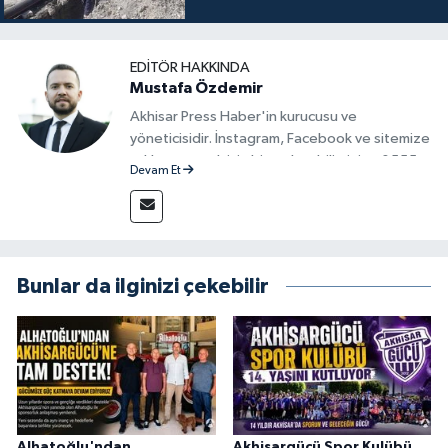
EDITÖR HAKKINDA
Mustafa Özdemir
Akhisar Press Haber'in kurucusu ve
yöneticisidir. İnstagram, Facebook ve sitemize
reklam vermek için bize ulaşabilirsiniz - 0555
Devam Et
715 63 17
Bunlar da ilginizi çekebilir
Alhatoğlu'ndan
Akhisargücü Spor Kulübü