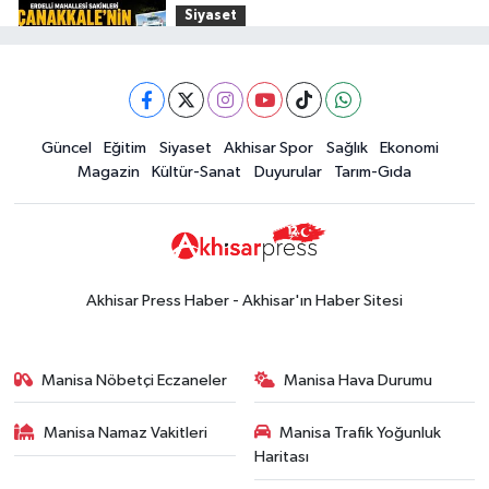
Siyaset
Kuruyemiş
15:49
Erdelli Mahallesi sakinleri
Markası:
Çanakkale'nin tarihini yerinde
Halktan
yaşadı
Yerel Haber
Güncel
Eğitim
Siyaset
Akhisar Spor
Sağlık
Ekonomi
19:00
Kadın ve Çocuk Giyimde Yeni
Magazin
Kültür-Sanat
Duyurular
Tarım-Gıda
Dönem: Minik Terzi’den Anne-
Çocuk Stilini Tamamlayan
Güncel
Koleksiyonlar
18:57
Akhisar'da Atatürk
Mahallesi'nde yine 6 saatlik elektrik
Akhisar Press Haber - Akhisar'ın Haber Sitesi
kesintisi
Ekonomi
18:50
Akhisar'da Cumhuriyet
Manisa Nöbetçi Eczaneler
Manisa Hava Durumu
Komagene hizmete açıldı
Manisa Namaz Vakitleri
Manisa Trafik Yoğunluk
Duyurular
Haritası
15:24
Akhisar'da binlerce aboneyi