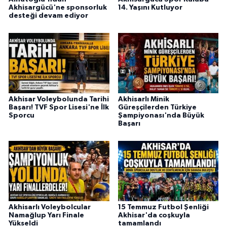
Akhisargücü'ne sponsorluk
14. Yaşını Kutluyor
desteği devam ediyor
Akhisar Voleybolunda Tarihi
Akhisarlı Minik
Başarı! TVF Spor Lisesi'ne İlk
Güreşçilerden Türkiye
Sporcu
Şampiyonası'nda Büyük
Başarı
Akhisarlı Voleybolcular
15 Temmuz Futbol Şenliği
Namağlup Yarı Finale
Akhisar'da coşkuyla
Yükseldi
tamamlandı