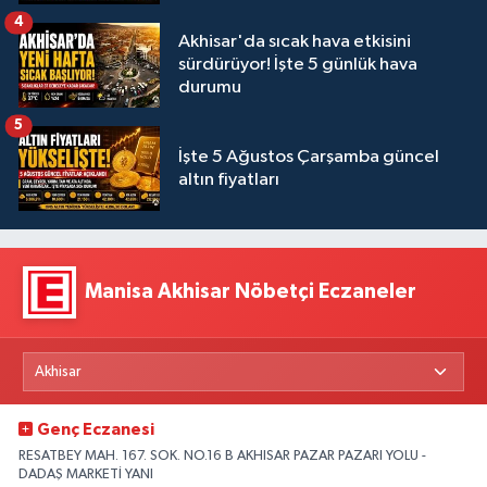
4
Akhisar'da sıcak hava etkisini
sürdürüyor! İşte 5 günlük hava
durumu
5
İşte 5 Ağustos Çarşamba güncel
altın fiyatları
Manisa Akhisar Nöbetçi Eczaneler
Genç Eczanesi
RESATBEY MAH. 167. SOK. NO.16 B AKHISAR PAZAR PAZARI YOLU -
DADAŞ MARKETİ YANI