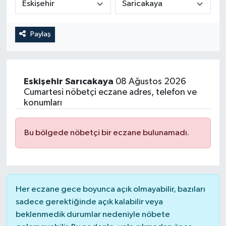
Magazin
Kadın
Duyurular
Paylaş
Duyurular
Teknoloji
Tarım-Gıda
Yerel Haber
Sektörel
Eskişehir
Sarıcakaya
08 Ağustos 2026
Cumartesi nöbetçi eczane adres, telefon ve
Akhisar Emlak
Röportaj
konumları
Ülke
Dünya
Bu bölgede nöbetçi bir eczane bulunamadı.
Etiketler
Yaşam
Kadın
Her eczane gece boyunca açık olmayabilir, bazıları
Teknoloji
sadece gerektiğinde açık kalabilir veya
beklenmedik durumlar nedeniyle nöbete
Yerel Haber