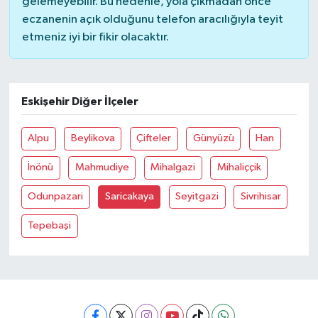
gelemeyebilir. Bu nedenle, yola çıkmadan önce
eczanenin açık olduğunu telefon aracılığıyla teyit
Akhisar Emlak
etmeniz iyi bir fikir olacaktır.
Ülke
Eskişehir Diğer İlçeler
Etiketler
Alpu
Beylikova
Çifteler
Günyüzü
Han
İnönü
Mahmudiye
Mihalgazi
Mihaliççik
Odunpazari
Saricakaya
Seyitgazi
Sivrihisar
Tepebaşi