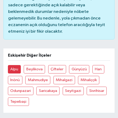
sadece gerektiğinde açık kalabilir veya
beklenmedik durumlar nedeniyle nöbete
Akhisar Emlak
gelemeyebilir. Bu nedenle, yola çıkmadan önce
eczanenin açık olduğunu telefon aracılığıyla teyit
Ülke
etmeniz iyi bir fikir olacaktır.
Etiketler
Eskişehir Diğer İlçeler
Alpu
Beylikova
Çifteler
Günyüzü
Han
İnönü
Mahmudiye
Mihalgazi
Mihaliççik
Odunpazari
Saricakaya
Seyitgazi
Sivrihisar
Tepebaşi