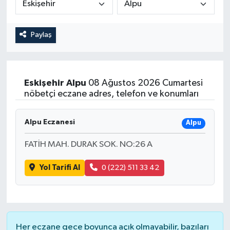
Magazin
Kadın
Duyurular
Paylaş
Duyurular
Teknoloji
Tarım-Gıda
Yerel Haber
Sektörel
Eskişehir
Alpu
08 Ağustos 2026 Cumartesi
nöbetçi eczane adres, telefon ve konumları
Akhisar Emlak
Röportaj
Alpu Eczanesi
Ülke
Dünya
Alpu
FATİH MAH. DURAK SOK. NO:26 A
Etiketler
Yaşam
Yol Tarifi Al
0 (222) 511 33 42
Kadın
Teknoloji
Her eczane gece boyunca açık olmayabilir, bazıları
Yerel Haber