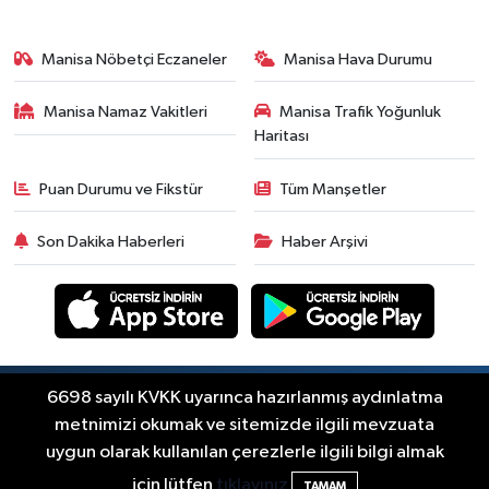
Yerel Haber
19:00
Kadın ve Çocuk Giyimde Yeni
Manisa Nöbetçi Eczaneler
Manisa Hava Durumu
Dönem: Minik Terzi’den Anne-
Çocuk Stilini Tamamlayan
Manisa Namaz Vakitleri
Manisa Trafik Yoğunluk
Güncel
Koleksiyonlar
Haritası
18:57
Akhisar'da Atatürk
Mahallesi'nde yine 6 saatlik elektrik
Puan Durumu ve Fikstür
Tüm Manşetler
kesintisi
Ekonomi
Son Dakika Haberleri
Haber Arşivi
18:50
Akhisar'da Cumhuriyet
Komagene hizmete açıldı
Duyurular
15:24
Akhisar'da binlerce aboneyi
ilgilendiriyor! Cuma günü elektrik
Copyright © Akhisar Press Haber 2012-2026 Her
6698 sayılı KVKK uyarınca hazırlanmış aydınlatma
RSS
hakkı saklıdır.
kesintisi uygulanacak
metnimizi okumak ve sitemizde ilgili mevzuata
Akhisar Spor
uygun olarak kullanılan çerezlerle ilgili bilgi almak
15:07
Alhatoğlu'ndan
Haber Yazılımı:
TE Bilişim
için lütfen
tıklayınız
TAMAM