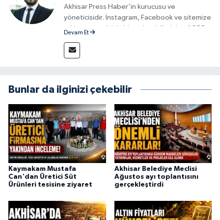
Akhisar Press Haber'in kurucusu ve
yöneticisidir. İnstagram, Facebook ve sitemize
reklam vermek için bize ulaşabilirsiniz - 0555
Devam Et
715 63 17
Bunlar da ilginizi çekebilir
Kaymakam Mustafa
Akhisar Belediye Meclisi
Can'dan Üretici Süt
Ağustos ayı toplantısını
Ürünleri tesisine ziyaret
gerçekleştirdi