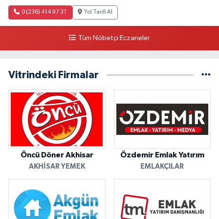
0 (236) 414 97 31
Yol Tarifi Al
Tüm Nöbetçi Eczaneler
Vitrindeki Firmalar
Öncü Döner Akhisar
Özdemir Emlak Yatırım
AKHISAR YEMEK
EMLAKÇILAR