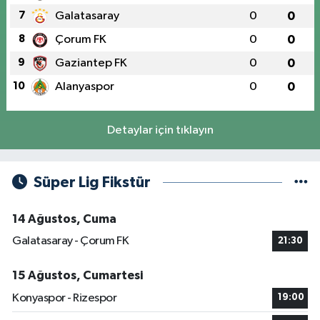
7
Galatasaray
0
0
8
Çorum FK
0
0
9
Gaziantep FK
0
0
10
Alanyaspor
0
0
Detaylar için tıklayın
Süper Lig Fikstür
14 Ağustos, Cuma
Galatasaray - Çorum FK
21:30
15 Ağustos, Cumartesi
Konyaspor - Rizespor
19:00