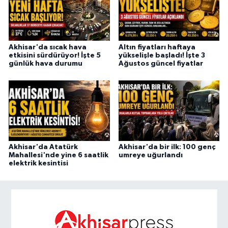
Akhisar'da sıcak hava
Altın fiyatları haftaya
etkisini sürdürüyor! İşte 5
yükselişle başladı! İşte 3
günlük hava durumu
Ağustos güncel fiyatlar
Akhisar'da Atatürk
Akhisar'da bir ilk: 100 genç
Mahallesi'nde yine 6 saatlik
umreye uğurlandı
elektrik kesintisi