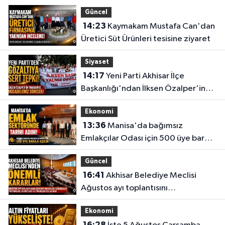
Güncel
14:23
Kaymakam Mustafa Can'dan
Üretici Süt Ürünleri tesisine ziyaret
Siyaset
14:17
Yeni Parti Akhisar İlçe
Başkanlığı'ndan İlksen Özalper'in
gözaltına alınmasına tepki
Ekonomi
13:36
Manisa'da bağımsız
Emlakçılar Odası için 500 üye barajı
aşıldı
Güncel
16:41
Akhisar Belediye Meclisi
Ağustos ayı toplantısını
gerçekleştirdi
Ekonomi
16:28