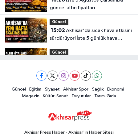
İşte 5 Ağustos Çarşamba
güncel altın fiyatları
Güncel
15:02
Akhisar'da sıcak hava etkisini
sürdürüyor! İşte 5 günlük hava
durumu
Güncel
14:53
Altın fiyatları haftaya
yükselişle başladı! İşte 3 Ağustos
güncel fiyatlar
Yerel Haber
Güncel
Eğitim
Siyaset
Akhisar Spor
Sağlık
Ekonomi
14:40
Türkiye'nin En İyi Kuruyemiş
Magazin
Kültür-Sanat
Duyurular
Tarım-Gıda
Markası: Halktan
Siyaset
15:49
Erdelli Mahallesi sakinleri
Çanakkale'nin tarihini yerinde
Akhisar Press Haber - Akhisar'ın Haber Sitesi
yaşadı