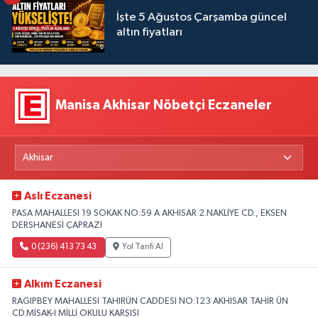
İşte 5 Ağustos Çarşamba güncel
altın fiyatları
Manisa Akhisar Nöbetçi Eczaneler
Aslı Eczanesi
PASA MAHALLESI 19 SOKAK NO:59 A AKHISAR 2.NAKLİYE CD., EKSEN
DERSHANESİ ÇAPRAZI
0 (236) 413 73 43
Yol Tarifi Al
Alkım Eczanesi
RAGIPBEY MAHALLESI TAHIRÜN CADDESI NO:123 AKHISAR TAHİR ÜN
CD.MİSAK-I MİLLİ OKULU KARŞISI