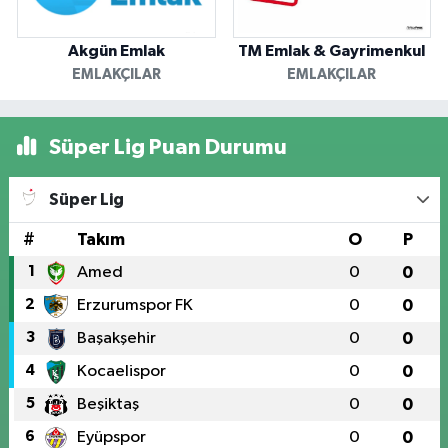
Akgün Emlak
TM Emlak & Gayrimenkul
EMLAKÇILAR
EMLAKÇILAR
Süper Lig Puan Durumu
Süper Lig
#
Takım
O
P
1
Amed
0
0
2
Erzurumspor FK
0
0
3
Başakşehir
0
0
4
Kocaelispor
0
0
5
Beşiktaş
0
0
6
Eyüpspor
0
0