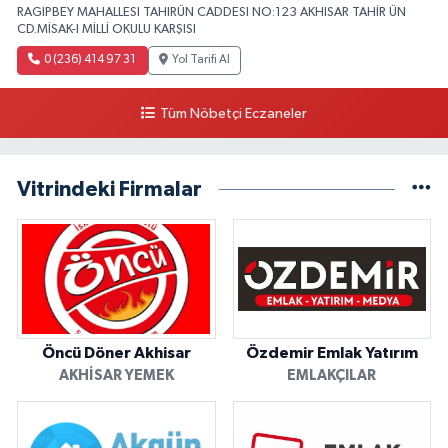
RAGIPBEY MAHALLESI TAHIRÜN CADDESI NO:123 AKHISAR TAHİR ÜN
CD.MİSAK-I MİLLİ OKULU KARŞISI
0 (236) 414 97 31
Yol Tarifi Al
Tüm Nöbetçi Eczaneler
Vitrindeki Firmalar
Öncü Döner Akhisar
Özdemir Emlak Yatırım
AKHISAR YEMEK
EMLAKÇILAR