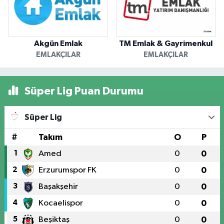
Akgün Emlak
TM Emlak & Gayrimenkul
EMLAKÇILAR
EMLAKÇILAR
Süper Lig Puan Durumu
Süper Lig
#
Takım
O
P
1
Amed
0
0
2
Erzurumspor FK
0
0
3
Başakşehir
0
0
4
Kocaelispor
0
0
5
Beşiktaş
0
0