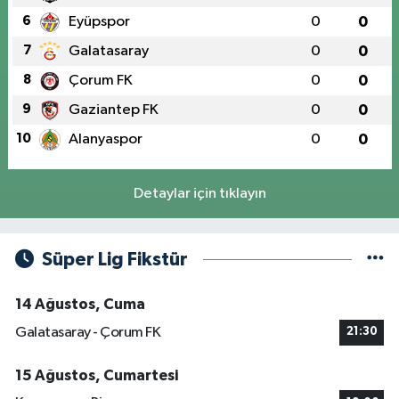
6
Eyüpspor
0
0
7
Galatasaray
0
0
8
Çorum FK
0
0
9
Gaziantep FK
0
0
10
Alanyaspor
0
0
Detaylar için tıklayın
Süper Lig Fikstür
14 Ağustos, Cuma
Galatasaray - Çorum FK
21:30
15 Ağustos, Cumartesi