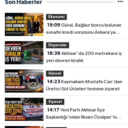
Son Haberler
Ekonomi
19:09
Güral, Bağkur borcu bulunan
esnafın kredi sorununu Ankara’ya
taşıdı
Duyurular
18:38
Akhisar'da 200 metrekare iş
yeri devren kiralık
Güncel
14:23
Kaymakam Mustafa Can'dan
Üretici Süt Ürünleri tesisine ziyaret
Siyaset
14:17
Yeni Parti Akhisar İlçe
Başkanlığı'ndan İlksen Özalper'in
gözaltına alınmasına tepki