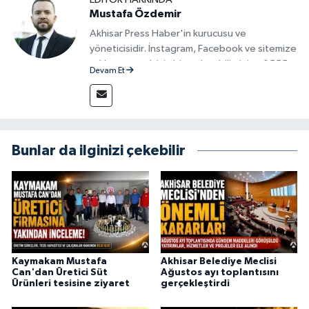
Mustafa Özdemir
Akhisar Press Haber'in kurucusu ve
yöneticisidir. İnstagram, Facebook ve sitemize
reklam vermek için bize ulaşabilirsiniz - 0555
Devam Et
715 63 17
Bunlar da ilginizi çekebilir
Kaymakam Mustafa
Akhisar Belediye Meclisi
Can'dan Üretici Süt
Ağustos ayı toplantısını
Ürünleri tesisine ziyaret
gerçekleştirdi