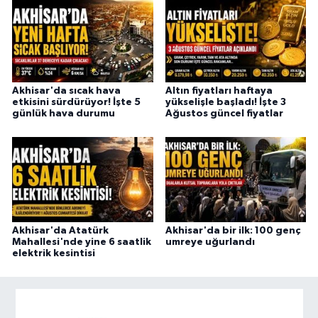
Akhisar'da sıcak hava
Altın fiyatları haftaya
etkisini sürdürüyor! İşte 5
yükselişle başladı! İşte 3
günlük hava durumu
Ağustos güncel fiyatlar
Akhisar'da Atatürk
Akhisar'da bir ilk: 100 genç
Mahallesi'nde yine 6 saatlik
umreye uğurlandı
elektrik kesintisi