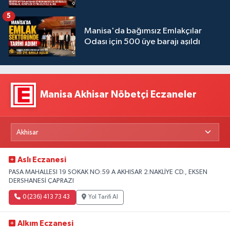
5
Manisa'da bağımsız Emlakçılar
Odası için 500 üye barajı aşıldı
Manisa Akhisar Nöbetçi Eczaneler
Aslı Eczanesi
PASA MAHALLESI 19 SOKAK NO:59 A AKHISAR 2.NAKLİYE CD., EKSEN
DERSHANESİ ÇAPRAZI
0 (236) 413 73 43
Yol Tarifi Al
Alkım Eczanesi