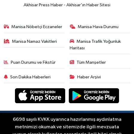
yükselişle başladı! İşte 3 Ağustos
Akhisar Press Haber - Akhisar'ın Haber Sitesi
güncel fiyatlar
Yerel Haber
14:40
Türkiye'nin En İyi Kuruyemiş
Manisa Nöbetçi Eczaneler
Manisa Hava Durumu
Markası: Halktan
Manisa Namaz Vakitleri
Manisa Trafik Yoğunluk
Siyaset
Haritası
15:49
Erdelli Mahallesi sakinleri
Çanakkale'nin tarihini yerinde
Puan Durumu ve Fikstür
Tüm Manşetler
yaşadı
Yerel Haber
Son Dakika Haberleri
Haber Arşivi
19:00
Kadın ve Çocuk Giyimde Yeni
Dönem: Minik Terzi’den Anne-
Çocuk Stilini Tamamlayan
Güncel
Koleksiyonlar
18:57
Akhisar'da Atatürk
Mahallesi'nde yine 6 saatlik elektrik
Copyright © Akhisar Press Haber 2012-2026 Her
6698 sayılı KVKK uyarınca hazırlanmış aydınlatma
RSS
hakkı saklıdır.
kesintisi
metnimizi okumak ve sitemizde ilgili mevzuata
Ekonomi