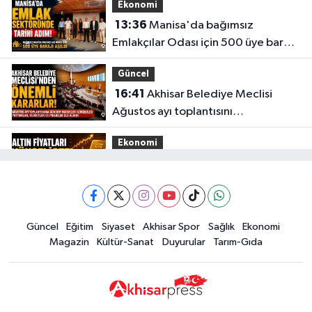
Ekonomi
13:36
Manisa'da bağımsız
Emlakçılar Odası için 500 üye barajı
aşıldı
Güncel
16:41
Akhisar Belediye Meclisi
Ağustos ayı toplantısını
gerçekleştirdi
Ekonomi
16:28
İşte 5 Ağustos Çarşamba
güncel altın fiyatları
Güncel
Güncel
Eğitim
Siyaset
Akhisar Spor
Sağlık
Ekonomi
15:02
Akhisar'da sıcak hava etkisini
Magazin
Kültür-Sanat
Duyurular
Tarım-Gıda
sürdürüyor! İşte 5 günlük hava
durumu
Güncel
14:53
Altın fiyatları haftaya