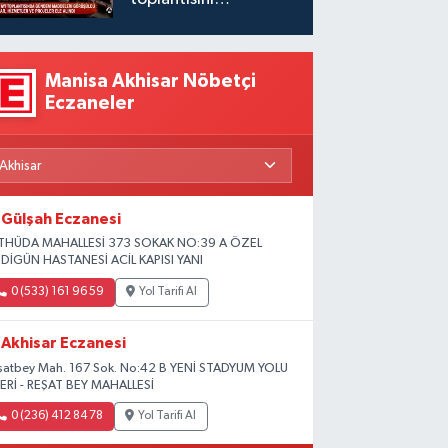
gerçekleştirdi
Manisa Akhisar Nöbetçi
Eczaneler
Gülşah Eczanesi
THÜDA MAHALLESİ 373 SOKAK NO:39 A ÖZEL
DİGÜN HASTANESİ ACİL KAPISI YANI
0 (533) 161 96 59
Yol Tarifi Al
Akhisar Eczanesi
şatbey Mah. 167 Sok. No:42 B YENİ STADYUM YOLU
ERİ - REŞAT BEY MAHALLESİ
0 (236) 412 84 78
Yol Tarifi Al