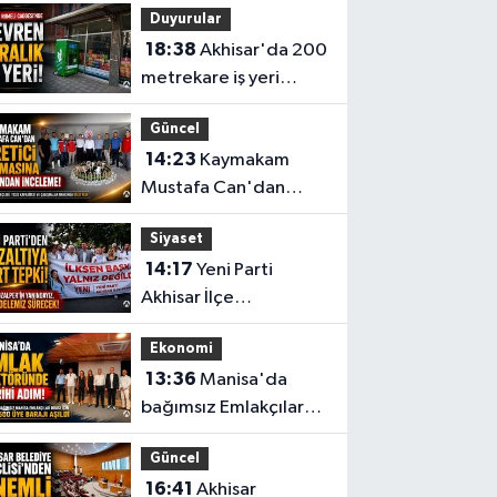
Duyurular
Ankara’ya taşıdı
18:38
Akhisar'da 200
metrekare iş yeri
devren kiralık
Güncel
14:23
Kaymakam
Mustafa Can'dan
Üretici Süt Ürünleri
Siyaset
tesisine ziyaret
14:17
Yeni Parti
Akhisar İlçe
Başkanlığı'ndan İlksen
Ekonomi
Özalper'in gözaltına
13:36
Manisa'da
alınmasına tepki
bağımsız Emlakçılar
Odası için 500 üye
Güncel
barajı aşıldı
16:41
Akhisar