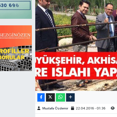
Magazin
Kadın
Duyurular
Duyurular
Teknoloji
Tarım-Gıda
Yerel Haber
Sektörel
Akhisar Emlak
Röportaj
Ülke
Dünya
Etiketler
Yaşam
Kadın
Teknoloji
Mustafa Özdemir
22.04.2016 - 01:36
Yerel Haber