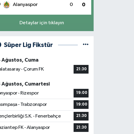
0
Alanyaspor
0
0
Detaylar için tıklayın
Süper Lig Fikstür
4 Ağustos, Cuma
latasaray - Çorum FK
21:30
5 Ağustos, Cumartesi
nyaspor - Rizespor
19:00
sımpaşa - Trabzonspor
19:00
nçlerbirliği S.K. - Fenerbahçe
21:30
ziantep FK - Alanyaspor
21:30