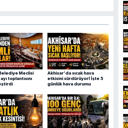
Belediye Meclisi
Akhisar'da sıcak hava
ayı toplantısını
etkisini sürdürüyor! İşte 5
ştirdi
günlük hava durumu