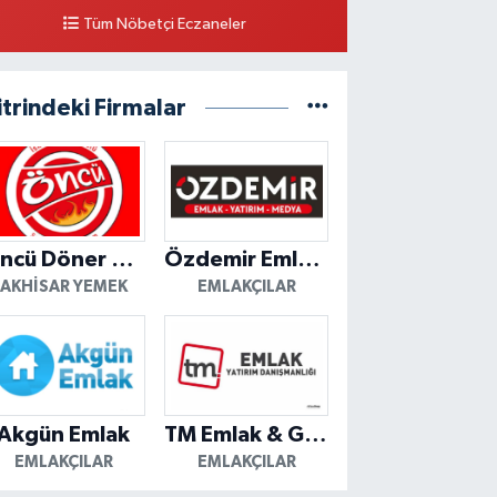
Tüm Nöbetçi Eczaneler
itrindeki Firmalar
Öncü Döner Akhisar
Özdemir Emlak Yatırım
AKHISAR YEMEK
EMLAKÇILAR
Akgün Emlak
TM Emlak & Gayrimenkul
EMLAKÇILAR
EMLAKÇILAR