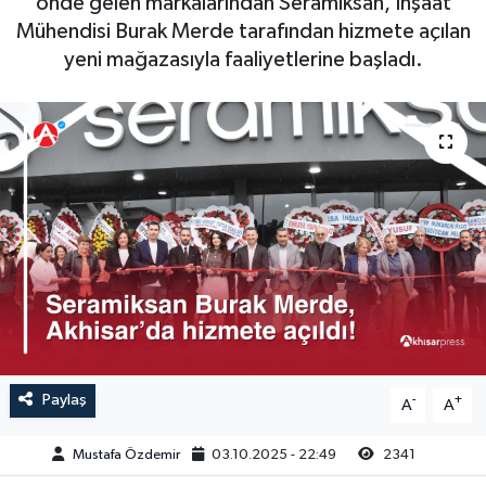
önde gelen markalarından Seramiksan, İnşaat
Mühendisi Burak Merde tarafından hizmete açılan
Magazin
Kadın
Duyurular
yeni mağazasıyla faaliyetlerine başladı.
Duyurular
Teknoloji
Tarım-Gıda
Yerel Haber
Sektörel
Akhisar Emlak
Röportaj
Ülke
Dünya
Etiketler
Yaşam
Kadın
Paylaş
-
+
A
A
Teknoloji
Mustafa Özdemir
03.10.2025 - 22:49
2341
Yerel Haber