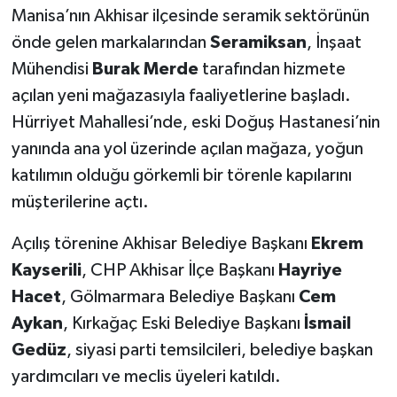
Manisa’nın Akhisar ilçesinde seramik sektörünün
Akhisar Emlak
önde gelen markalarından
Seramiksan
, İnşaat
Mühendisi
Burak Merde
tarafından hizmete
Ülke
açılan yeni mağazasıyla faaliyetlerine başladı.
Hürriyet Mahallesi’nde, eski Doğuş Hastanesi’nin
Etiketler
yanında ana yol üzerinde açılan mağaza, yoğun
katılımın olduğu görkemli bir törenle kapılarını
müşterilerine açtı.
Açılış törenine Akhisar Belediye Başkanı
Ekrem
Kayserili
, CHP Akhisar İlçe Başkanı
Hayriye
Hacet
, Gölmarmara Belediye Başkanı
Cem
Aykan
, Kırkağaç Eski Belediye Başkanı
İsmail
Gedüz
, siyasi parti temsilcileri, belediye başkan
yardımcıları ve meclis üyeleri katıldı.