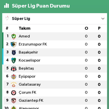
Süper Lig Puan Durumu
Süper Lig
#
Takım
O
P
1
Amed
0
0
2
Erzurumspor FK
0
0
3
Başakşehir
0
0
4
Kocaelispor
0
0
5
Beşiktaş
0
0
6
Eyüpspor
0
0
7
Galatasaray
0
0
8
Çorum FK
0
0
9
Gaziantep FK
0
0
10
Alanyaspor
0
0