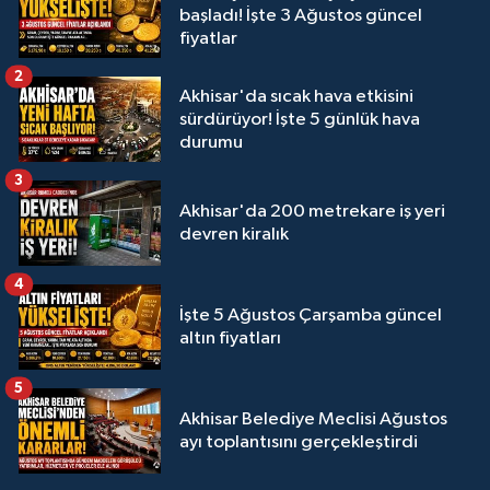
başladı! İşte 3 Ağustos güncel
fiyatlar
2
Akhisar'da sıcak hava etkisini
sürdürüyor! İşte 5 günlük hava
durumu
3
Akhisar'da 200 metrekare iş yeri
devren kiralık
4
İşte 5 Ağustos Çarşamba güncel
altın fiyatları
5
Akhisar Belediye Meclisi Ağustos
ayı toplantısını gerçekleştirdi