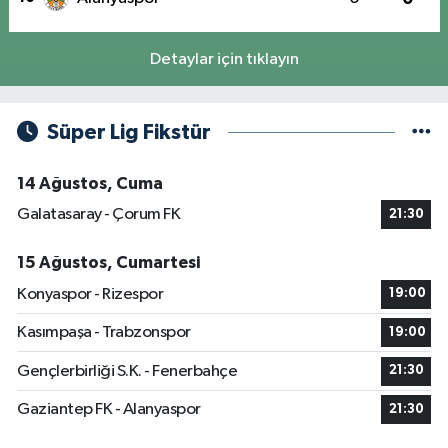
Detaylar için tıklayın
Süper Lig Fikstür
14 Ağustos, Cuma
Galatasaray - Çorum FK
21:30
15 Ağustos, Cumartesi
Konyaspor - Rizespor
19:00
Kasımpaşa - Trabzonspor
19:00
Gençlerbirliği S.K. - Fenerbahçe
21:30
Gaziantep FK - Alanyaspor
21:30