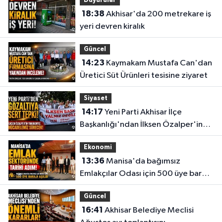
Duyurular
18:38
Akhisar'da 200 metrekare iş
yeri devren kiralık
Güncel
14:23
Kaymakam Mustafa Can'dan
Üretici Süt Ürünleri tesisine ziyaret
Siyaset
14:17
Yeni Parti Akhisar İlçe
Başkanlığı'ndan İlksen Özalper'in
gözaltına alınmasına tepki
Ekonomi
13:36
Manisa'da bağımsız
Emlakçılar Odası için 500 üye barajı
aşıldı
Güncel
16:41
Akhisar Belediye Meclisi