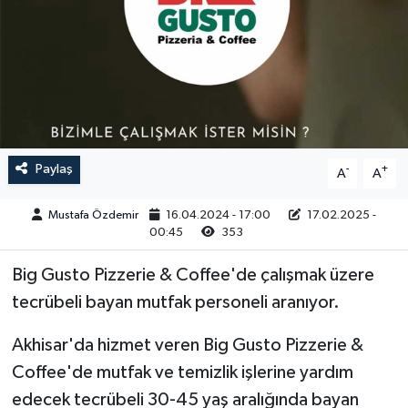
Magazin
Kadın
Duyurular
Duyurular
Teknoloji
Tarım-Gıda
Yerel Haber
Sektörel
Paylaş
-
+
Akhisar Emlak
Röportaj
A
A
Mustafa Özdemir
16.04.2024 - 17:00
17.02.2025 -
Ülke
Dünya
00:45
353
Etiketler
Yaşam
Big Gusto Pizzerie & Coffee'de çalışmak üzere
tecrübeli bayan mutfak personeli aranıyor.
Kadın
Akhisar'da hizmet veren Big Gusto Pizzerie &
Teknoloji
Coffee'de mutfak ve temizlik işlerine yardım
edecek tecrübeli 30-45 yaş aralığında bayan
Yerel Haber