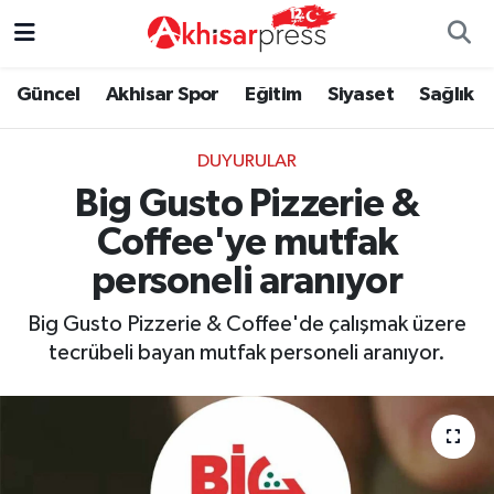
Güncel
Magazin
Güncel
Manisa Nöbetçi Eczaneler
Güncel
Akhisar Spor
Eğitim
Siyaset
Sağlık
Akhisar Spor
Kültür-Sanat
Eğitim
Manisa Hava Durumu
DUYURULAR
Big Gusto Pizzerie &
Eğitim
Duyurular
Siyaset
Manisa Namaz Vakitleri
Coffee'ye mutfak
Siyaset
Tarım-Gıda
Akhisar Spor
Manisa Trafik Yoğunluk Haritası
personeli aranıyor
Sağlık
Sektörel
Sağlık
Süper Lig Puan Durumu ve Fikstür
Big Gusto Pizzerie & Coffee'de çalışmak üzere
tecrübeli bayan mutfak personeli aranıyor.
Ekonomi
Röportaj
Ekonomi
Tüm Manşetler
Tarım-Gıda
Dünya
Magazin
Son Dakika Haberleri
Kültür-Sanat
Yaşam
Kültür-Sanat
Haber Arşivi