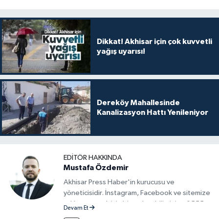
Dikkat! Akhisar için çok kuvvetli
yağış uyarısı!
Dereköy Mahallesinde
Kanalizasyon Hattı Yenileniyor
EDITÖR HAKKINDA
Mustafa Özdemir
Akhisar Press Haber'in kurucusu ve
yöneticisidir. İnstagram, Facebook ve sitemize
reklam vermek için bize ulaşabilirsiniz - 0555
Devam Et
715 63 17