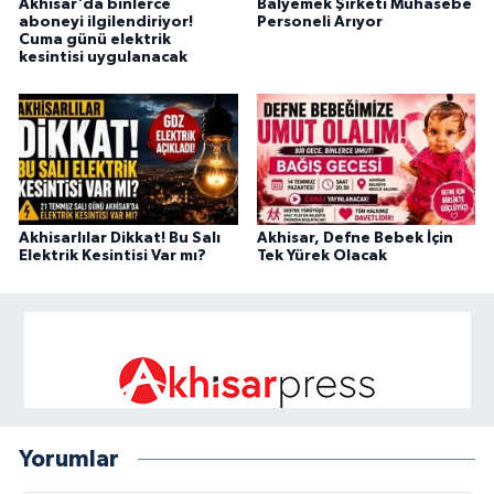
Akhisar'da binlerce
Balyemek Şirketi Muhasebe
aboneyi ilgilendiriyor!
Personeli Arıyor
Cuma günü elektrik
kesintisi uygulanacak
Akhisarlılar Dikkat! Bu Salı
Akhisar, Defne Bebek İçin
Elektrik Kesintisi Var mı?
Tek Yürek Olacak
Yorumlar