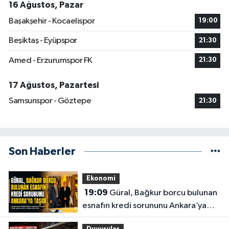
16 Ağustos, Pazar
Başakşehir - Kocaelispor
19:00
Beşiktaş - Eyüpspor
21:30
Amed - Erzurumspor FK
21:30
17 Ağustos, Pazartesi
Samsunspor - Göztepe
21:30
Son Haberler
Ekonomi
19:09
Güral, Bağkur borcu bulunan
esnafın kredi sorununu Ankara’ya
taşıdı