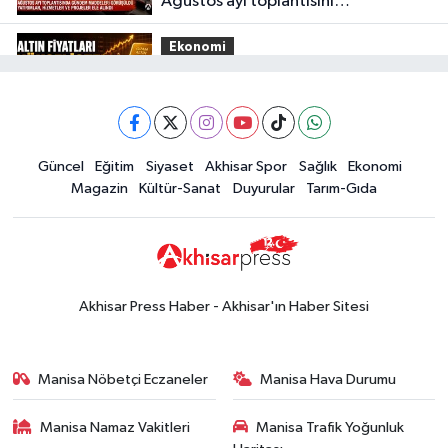
Ağustos ayı toplantısını
gerçekleştirdi
Ekonomi
16:28
İşte 5 Ağustos Çarşamba
güncel altın fiyatları
Güncel
Güncel
Eğitim
Siyaset
Akhisar Spor
Sağlık
Ekonomi
15:02
Akhisar'da sıcak hava etkisini
Magazin
Kültür-Sanat
Duyurular
Tarım-Gıda
sürdürüyor! İşte 5 günlük hava
durumu
Güncel
14:53
Altın fiyatları haftaya
yükselişle başladı! İşte 3 Ağustos
Akhisar Press Haber - Akhisar'ın Haber Sitesi
güncel fiyatlar
Yerel Haber
14:40
Türkiye'nin En İyi Kuruyemiş
Manisa Nöbetçi Eczaneler
Manisa Hava Durumu
Markası: Halktan
Manisa Namaz Vakitleri
Manisa Trafik Yoğunluk
Siyaset