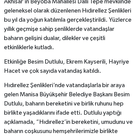
Akhisar’ın Beyoba Mahallesi Dallı Tepe mevkiinde
geleneksel olarak düzenlenen Hıdırellez Şenlikleri
Akhisar Emlak
bu yıl da yoğun katılımla gerçekleştirildi. Yüzlerce
yıllık geçmişe sahip şenliklerde vatandaşlar
Ülke
baharın gelişini dualar, dilekler ve çeşitli
Etiketler
etkinliklerle kutladı.
Etkinliğe Besim Dutlulu, Ekrem Kayserili, Hayriye
Hacet ve çok sayıda vatandaş katıldı.
Hıdırellez Şenlikleri’nde vatandaşlarla bir araya
gelen Manisa Büyükşehir Belediye Başkanı Besim
Dutlulu, baharın bereketini ve birlik ruhunu hep
birlikte yaşadıklarını ifade etti. Dutlulu yaptığı
açıklamada, “Hıdırellez’in bereketini, umudunu ve
baharın coşkusunu hemşehrilerimizle birlikte