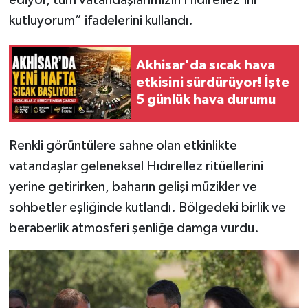
kutluyorum” ifadelerini kullandı.
Akhisar'da sıcak hava
etkisini sürdürüyor! İşte
5 günlük hava durumu
Renkli görüntülere sahne olan etkinlikte
vatandaşlar geleneksel Hıdırellez ritüellerini
yerine getirirken, baharın gelişi müzikler ve
sohbetler eşliğinde kutlandı. Bölgedeki birlik ve
beraberlik atmosferi şenliğe damga vurdu.