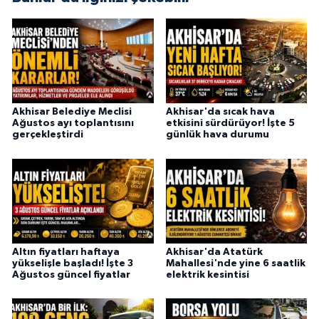
Akhisar Belediye Meclisi
Akhisar'da sıcak hava
Ağustos ayı toplantısını
etkisini sürdürüyor! İşte 5
gerçekleştirdi
günlük hava durumu
Altın fiyatları haftaya
Akhisar'da Atatürk
yükselişle başladı! İşte 3
Mahallesi'nde yine 6 saatlik
Ağustos güncel fiyatlar
elektrik kesintisi