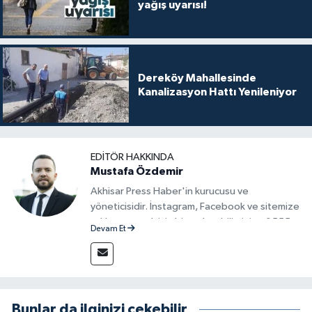
yağış uyarısı!
Dereköy Mahallesinde
Kanalizasyon Hattı Yenileniyor
EDITÖR HAKKINDA
Mustafa Özdemir
Akhisar Press Haber'in kurucusu ve
yöneticisidir. İnstagram, Facebook ve sitemize
reklam vermek için bize ulaşabilirsiniz - 0555
Devam Et
715 63 17
Bunlar da ilginizi çekebilir