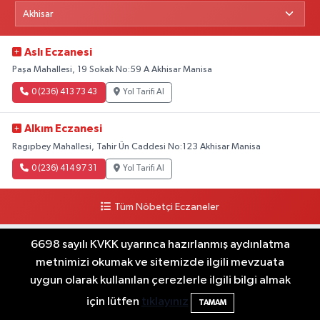
Aslı Eczanesi
Paşa Mahallesi, 19 Sokak No:59 A Akhisar Manisa
0 (236) 413 73 43
Yol Tarifi Al
Alkım Eczanesi
Ragıpbey Mahallesi, Tahir Ün Caddesi No:123 Akhisar Manisa
0 (236) 414 97 31
Yol Tarifi Al
Tüm Nöbetçi Eczaneler
6698 sayılı KVKK uyarınca hazırlanmış aydınlatma
Vitrindeki Firmalar
metnimizi okumak ve sitemizde ilgili mevzuata
uygun olarak kullanılan çerezlerle ilgili bilgi almak
için lütfen
tıklayınız
TAMAM