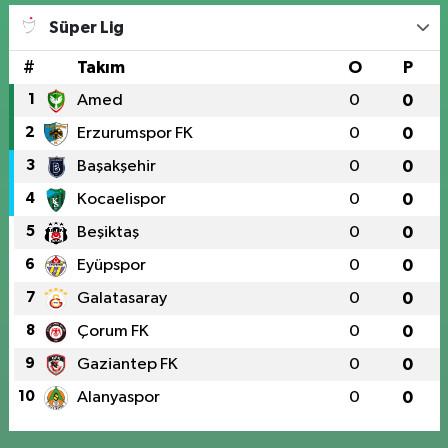
Süper Lig
#
Takım
O
P
1
Amed
0
0
2
Erzurumspor FK
0
0
3
Başakşehir
0
0
4
Kocaelispor
0
0
5
Beşiktaş
0
0
6
Eyüpspor
0
0
7
Galatasaray
0
0
8
Çorum FK
0
0
9
Gaziantep FK
0
0
10
Alanyaspor
0
0