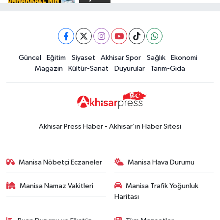
Kuruyemiş
15:49
Erdelli Mahallesi sakinleri
Markası:
Çanakkale'nin tarihini yerinde
Halktan
yaşadı
Yerel Haber
Güncel
Eğitim
Siyaset
Akhisar Spor
Sağlık
Ekonomi
19:00
Kadın ve Çocuk Giyimde Yeni
Magazin
Kültür-Sanat
Duyurular
Tarım-Gıda
Dönem: Minik Terzi’den Anne-
Çocuk Stilini Tamamlayan
Güncel
Koleksiyonlar
18:57
Akhisar'da Atatürk
Mahallesi'nde yine 6 saatlik elektrik
Akhisar Press Haber - Akhisar'ın Haber Sitesi
kesintisi
Ekonomi
18:50
Akhisar'da Cumhuriyet
Manisa Nöbetçi Eczaneler
Manisa Hava Durumu
Komagene hizmete açıldı
Manisa Namaz Vakitleri
Manisa Trafik Yoğunluk
Duyurular
Haritası
15:24
Akhisar'da binlerce aboneyi
ilgilendiriyor! Cuma günü elektrik