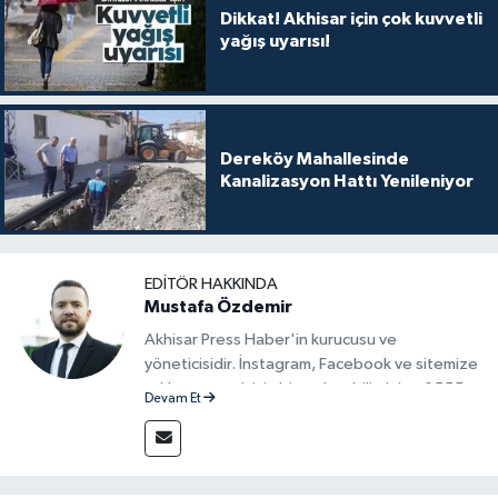
Dikkat! Akhisar için çok kuvvetli
yağış uyarısı!
Dereköy Mahallesinde
Kanalizasyon Hattı Yenileniyor
EDITÖR HAKKINDA
Mustafa Özdemir
Akhisar Press Haber'in kurucusu ve
yöneticisidir. İnstagram, Facebook ve sitemize
reklam vermek için bize ulaşabilirsiniz - 0555
Devam Et
715 63 17