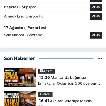
Beşiktaş - Eyüpspor
21:30
Amed - Erzurumspor FK
21:30
17 Ağustos, Pazartesi
Samsunspor - Göztepe
21:30
Son Haberler
Ekonomi
13:36
Manisa'da bağımsız
Emlakçılar Odası için 500 üye barajı
aşıldı
Güncel
16:41
Akhisar Belediye Meclisi