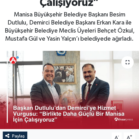
Çalışıyoruz”
Magazin
Kadın
Duyurular
Manisa Büyükşehir Belediye Başkanı Besim
Dutlulu, Demirci Belediye Başkanı Erkan Kara ile
Duyurular
Teknoloji
Tarım-Gıda
Büyükşehir Belediye Meclis Üyeleri Behçet Özkul,
Mustafa Gül ve Yasin Yalçın’ı belediyede ağırladı.
Yerel Haber
Sektörel
Akhisar Emlak
Röportaj
Ülke
Dünya
Etiketler
Yaşam
Kadın
Teknoloji
Paylaş
-
+
Yerel Haber
A
A