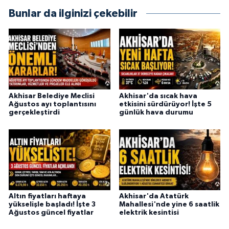
Bunlar da ilginizi çekebilir
Akhisar Belediye Meclisi
Akhisar'da sıcak hava
Ağustos ayı toplantısını
etkisini sürdürüyor! İşte 5
gerçekleştirdi
günlük hava durumu
Altın fiyatları haftaya
Akhisar'da Atatürk
yükselişle başladı! İşte 3
Mahallesi'nde yine 6 saatlik
Ağustos güncel fiyatlar
elektrik kesintisi