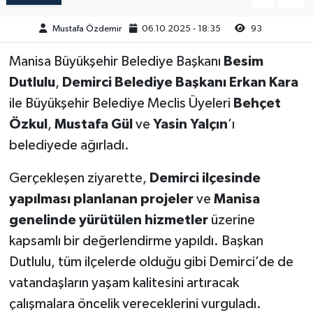
Mustafa Özdemir
06.10.2025 - 18:35
93
Akhisar Emlak
Manisa Büyükşehir Belediye Başkanı
Besim
Ülke
Dutlulu
,
Demirci Belediye Başkanı Erkan Kara
ile Büyükşehir Belediye Meclis Üyeleri
Behçet
Etiketler
Özkul
,
Mustafa Gül
ve
Yasin Yalçın
’ı
belediyede ağırladı.
Gerçekleşen ziyarette,
Demirci ilçesinde
yapılması planlanan projeler
ve
Manisa
genelinde yürütülen hizmetler
üzerine
kapsamlı bir değerlendirme yapıldı. Başkan
Dutlulu, tüm ilçelerde olduğu gibi Demirci’de de
vatandaşların yaşam kalitesini artıracak
çalışmalara öncelik vereceklerini vurguladı.