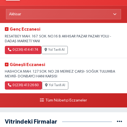
Genç Eczanesi
RESATBEY MAH. 167. SOK. NO.16 B AKHISAR PAZAR PAZARI YOLU -
DADAŞ MARKETİ YANI
0 (236) 414 41 74
Yol Tarifi Al
Güneşli Eczanesi
HASHOCA MAH. 127 SOK. NO:28 MERKEZ ÇARŞI- SOĞUK TULUMBA
MEVKİİ- DONBAYCI HANI KARŞISI
0 (236) 413 26 60
Yol Tarifi Al
Tüm Nöbetçi Eczaneler
Vitrindeki Firmalar