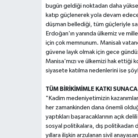
bugün geldiği noktadan daha yüksek
katıp güçlenerek yola devam edece
düşman bellediği, tüm güçleriyle s
Erdoğan'ın yanında ülkemiz ve millet
için çok memnunum. Manisalı vatan
güvene layık olmak için gece gündüz 
Manisa'mızı ve ülkemizi hak ettiği 
siyasete katılma nedenlerini ise şöyl
TÜM BİRİKİMİMLE KATKI SUNAC
"Kadim medeniyetimizin kazanımları 
her zamankinden dana önemli olduğu 
yaptıkları başaracaklarının açık del
sosyal politikalara, dış politikada
yıllara ilişkin arzulanan sivil anayasa