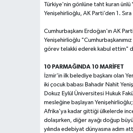
Türkiye'nin gönlüne taht kuran ünlü
Yenişehirlioğlu, AK Parti’den 1. Sıra
Akhisar Emlak
Ülke
Cumhurbaşkanı Erdoğan'ın AK Parti M
Yenişehirlioğlu "Cumhurbaşkanımız 
Etiketler
görev telakki ederek kabul ettim" 
10 PARMAĞINDA 10 MARİFET
İzmir'in ilk belediye başkanı olan Ye
iki çocuk babası Bahadır Nahit Yenişe
Dokuz Eylül Üniversitesi Hukuk Fak
mesleğine başlayan Yenişehirlioğl
Afrika'ya kadar gittiği ülkelerde i
dolaşırken, diğer ayağı doğup büyü
yılında edebiyat dünyasına adım attı