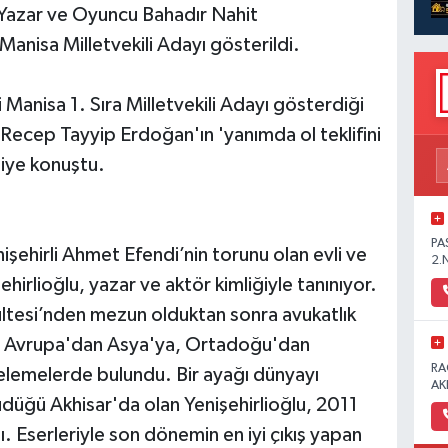
 Yazar ve Oyuncu Bahadır Nahit
 Manisa Milletvekili Adayı gösterildi.
anisa 1. Sıra Milletvekili Adayı gösterdiği
Recep Tayyip Erdoğan'ın 'yanımda ol teklifini
diye konuştu.
PA
nişehirli Ahmet Efendi’nin torunu olan evli ve
2.
hirlioğlu, yazar ve aktör kimliğiyle tanınıyor.
ültesi’nden mezun olduktan sonra avukatlık
u; Avrupa'dan Asya'ya, Ortadoğu'dan
RA
ncelemelerde bulundu. Bir ayağı dünyayı
AK
düğü Akhisar'da olan Yenişehirlioğlu, 2011
. Eserleriyle son dönemin en iyi çıkış yapan