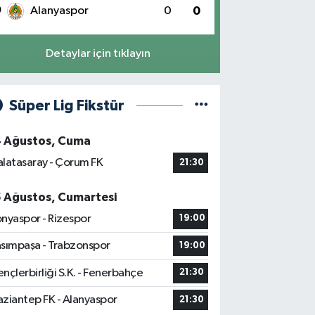
0
Alanyaspor
0
0
Detaylar için tıklayın
Süper Lig Fikstür
4 Ağustos, Cuma
latasaray - Çorum FK
21:30
5 Ağustos, Cumartesi
nyaspor - Rizespor
19:00
sımpaşa - Trabzonspor
19:00
nçlerbirliği S.K. - Fenerbahçe
21:30
ziantep FK - Alanyaspor
21:30