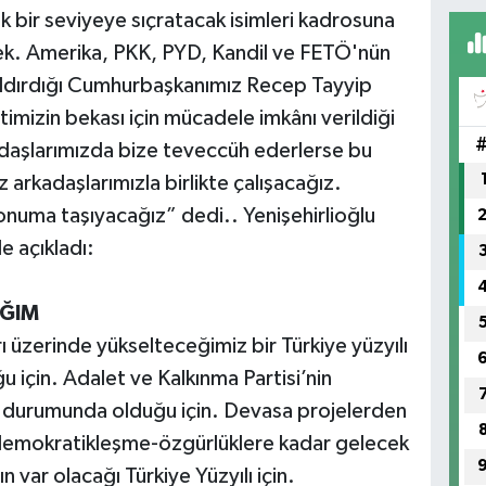
 bir seviyeye sıçratacak isimleri kadrosuna
k. Amerika, PKK, PYD, Kandil ve FETÖ'nün
aldırdığı Cumhurbaşkanımız Recep Tayyip
imizin bekası için mücadele imkânı verildiği
daşlarımızda bize teveccüh ederlerse bu
arkadaşlarımızla birlikte çalışacağız.
konuma taşıyacağız” dedi.. Yenişehirlioğlu
e açıkladı:
AĞIM
üzerinde yükselteceğimiz bir Türkiye yüzyılı
için. Adalet ve Kalkınma Partisi’nin
ili durumunda olduğu için. Devasa projelerden
n demokratikleşme-özgürlüklere kadar gelecek
nın var olacağı Türkiye Yüzyılı için.