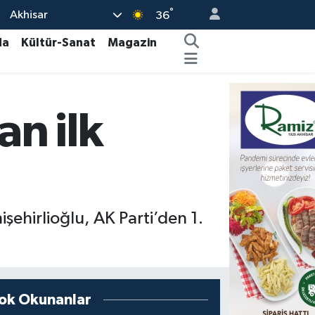
°
Akhisar
36
da
Kültür-Sanat
Magazin
an ilk
ehirlioğlu, AK Parti’den 1.
ok Okunanlar