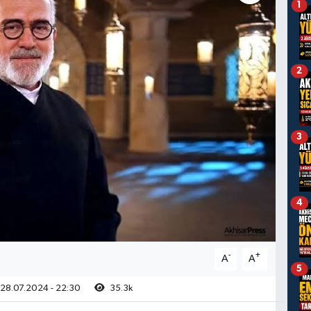
1
2
3
4
-
+
A
A
5
28.07.2024 - 22:30
35.3k