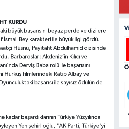
AHT KURDU
V
aki büyük başarısını beyaz perde ve dizilere
İsmail Bey karakteri ile büyük ilgi gördü.
atçi Hüsnü, Payitaht Abdülhamid dizisinde
rdu. Barbaroslar: Akdeniz’in Kılıcı ve
ı'nda Derviş Baba rolü ile başarısını
hi Hürkuş filmlerindeki Ratip Albay ve
Oyunculuktaki başarısı ile sayısız ödülün de
e kadar başardıklarının Türkiye Yüzyılında
leyen Yenişehirlioğlu, "AK Parti, Türkiye'yi