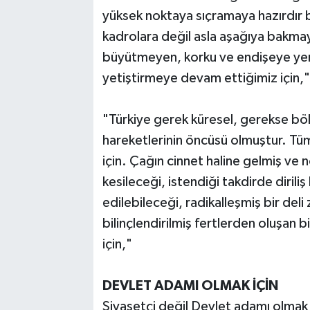
yüksek noktaya sıçramaya hazırdır b
kadrolara değil asla aşağıya bakm
büyütmeyen, korku ve endişeye yer
yetiştirmeye devam ettiğimiz için,"
"Türkiye gerek küresel, gerekse b
hareketlerinin öncüsü olmuştur. T
için. Çağın cinnet haline gelmiş ve 
kesileceği, istendiği takdirde diril
edilebileceği, radikalleşmiş bir deli z
bilinçlendirilmiş fertlerden oluşan 
için,"
DEVLET ADAMI OLMAK İÇİN
Siyasetçi değil Devlet adamı olma