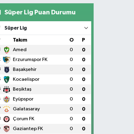
Süper Lig Puan Durumu
Süper Lig
#
Takım
O
P
1
Amed
0
0
2
Erzurumspor FK
0
0
3
Başakşehir
0
0
4
Kocaelispor
0
0
5
Beşiktaş
0
0
6
Eyüpspor
0
0
7
Galatasaray
0
0
8
Çorum FK
0
0
9
Gaziantep FK
0
0