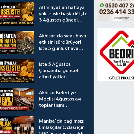
Altın fiyatları haftaya
yükselişle başladı! İşte
3 Ağustos güncel
fiyatlar
Akhisar'da sıcak hava
etkisini sürdürüyor!
İşte 5 günlük hava
durumu
İşte 5 Ağustos
Çarşamba güncel
altın fiyatları
Akhisar Belediye
Meclisi Ağustos ayı
toplantısını
gerçekleştirdi
Manisa'da bağımsız
Emlakçılar Odası için
500 üye barajı aşıldı