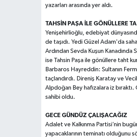
yazarları arasında yer aldı.
TAHSİN PAŞA İLE GÖNÜLLERE T
Yenişehirlioğlu, edebiyat dünyasınd
de taşıdı. Yedi Güzel Adam'da sahaf 
Ardından Sevda Kuşun Kanadında Sa
ise Tahsin Paşa ile gönüllere taht ku
Barbaros Hayreddin: Sultanın Ferman
taçlandırdı. Direniş Karatay ve Veci
Alpdoğan Bey hafızalara iz bıraktı. 
sahibi oldu.
GECE GÜNDÜZ ÇALIŞACAĞIZ
Adalet ve Kalkınma Partisi’nin bugün
yapacaklarının teminatı olduğunu söy