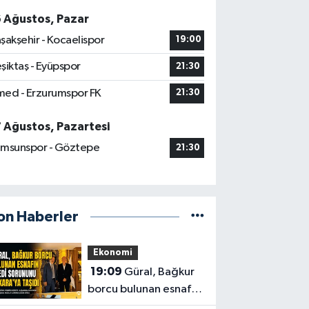
6 Ağustos, Pazar
şakşehir - Kocaelispor
19:00
şiktaş - Eyüpspor
21:30
ed - Erzurumspor FK
21:30
7 Ağustos, Pazartesi
msunspor - Göztepe
21:30
on Haberler
Ekonomi
19:09
Güral, Bağkur
borcu bulunan esnafın
kredi sorununu