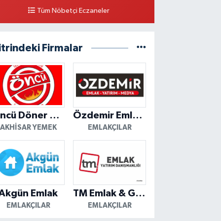
Tüm Nöbetçi Eczaneler
itrindeki Firmalar
Öncü Döner Akhisar
Özdemir Emlak Yatırım
AKHISAR YEMEK
EMLAKÇILAR
Akgün Emlak
TM Emlak & Gayrimenkul
EMLAKÇILAR
EMLAKÇILAR