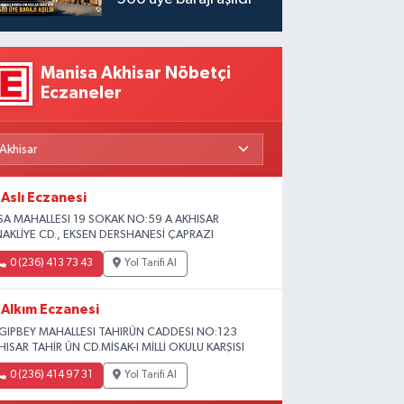
Manisa Akhisar Nöbetçi
Eczaneler
Aslı Eczanesi
SA MAHALLESI 19 SOKAK NO:59 A AKHISAR
NAKLİYE CD., EKSEN DERSHANESİ ÇAPRAZI
0 (236) 413 73 43
Yol Tarifi Al
Alkım Eczanesi
GIPBEY MAHALLESI TAHIRÜN CADDESI NO:123
HISAR TAHİR ÜN CD.MİSAK-I MİLLİ OKULU KARŞISI
0 (236) 414 97 31
Yol Tarifi Al