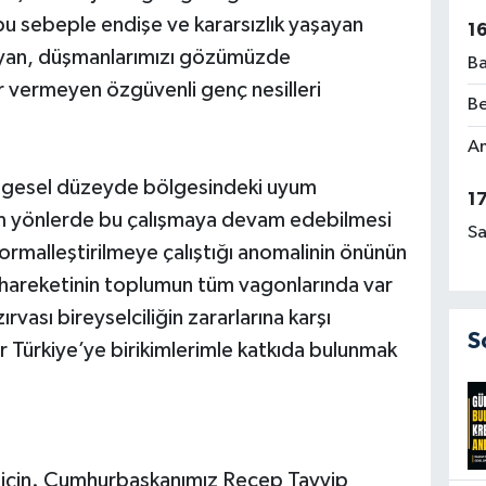
u sebeple endişe ve kararsızlık yaşayan
1
ayan, düşmanlarımızı gözümüzde
Ba
 vermeyen özgüvenli genç nesilleri
Be
Am
ölgesel düzeyde bölgesindeki uyum
1
üm yönlerde bu çalışmaya devam edebilmesi
Sa
normalleştirilmeye çalıştığı anomalinin önünün
iş hareketinin toplumun tüm vagonlarında var
ırvası bireyselciliğin zararlarına karşı
S
bir Türkiye’ye birikimlerimle katkıda bulunmak
k için. Cumhurbaşkanımız Recep Tayyip