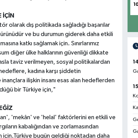
1
 İÇİN
ör olarak dış politikada sağladığı başarılar
bir ürünüdür ve bu durumun giderek daha etkili
masına katkı sağlamak için. Sınırlarımız
um diğer ülke halklarının güvenliği dikkate
asla taviz verilmeyen, sosyal politikalardan
1
edeflere, kadına karşı şiddetin
Ga
nançlara ilişkin insanı esas alan hedeflerden
1
düğü bir Türkiye için,"
Ko
EĞİZ
Ka
', 'mekân' ve 'helal' faktörlerini en etkili ve
Ge
yargıların kabalığından ve zorlamasından
Ga
ım için.Türkiye bugün geldiği noktadan daha