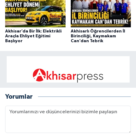
Akhisar’da Bir İlk: Elektrikli
Akhisarlı Öğrencilerden İl
Araçla Ehliyet Eğitimi
Birinciliği, Kaymakam
Başlıyor
Can’dan Tebrik
Yorumlar