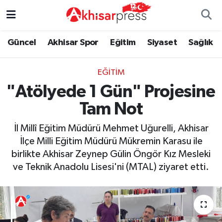
Güncel
Magazin
Güncel
Manisa Nöbetçi Eczaneler
Güncel
Akhisar Spor
Eğitim
Siyaset
Sağlık
Akhisar Spor
Kültür-Sanat
Eğitim
Manisa Hava Durumu
EĞITIM
"Atölyede 1 Gün" Projesine
Eğitim
Duyurular
Siyaset
Manisa Namaz Vakitleri
Tam Not
Siyaset
Tarım-Gıda
Akhisar Spor
Manisa Trafik Yoğunluk Haritası
İl Millî Eğitim Müdürü Mehmet Uğurelli, Akhisar
Sağlık
Sektörel
Sağlık
Süper Lig Puan Durumu ve Fikstür
İlçe Milli Eğitim Müdürü Mükremin Karasu ile
birlikte Akhisar Zeynep Gülin Öngör Kız Mesleki
Ekonomi
Röportaj
Ekonomi
Tüm Manşetler
ve Teknik Anadolu Lisesi'ni (MTAL) ziyaret etti.
Tarım-Gıda
Dünya
Magazin
Son Dakika Haberleri
Kültür-Sanat
Yaşam
Kültür-Sanat
Haber Arşivi