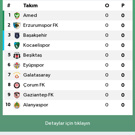
#
Takım
O
P
1
Amed
0
0
2
Erzurumspor FK
0
0
3
Başakşehir
0
0
4
Kocaelispor
0
0
5
Beşiktaş
0
0
6
Eyüpspor
0
0
7
Galatasaray
0
0
8
Çorum FK
0
0
9
Gaziantep FK
0
0
10
Alanyaspor
0
0
Detaylar için tıklayın