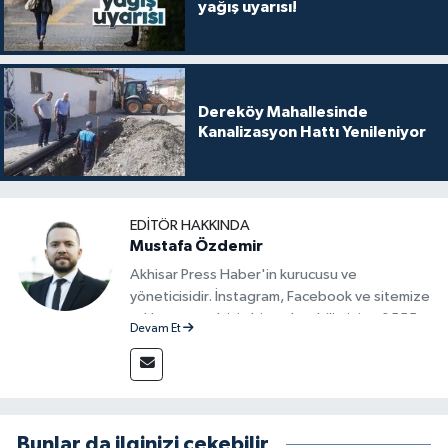
yağış uyarısı!
Dereköy Mahallesinde
Kanalizasyon Hattı Yenileniyor
EDITÖR HAKKINDA
Mustafa Özdemir
Akhisar Press Haber'in kurucusu ve
yöneticisidir. İnstagram, Facebook ve sitemize
reklam vermek için bize ulaşabilirsiniz - 0555
Devam Et
715 63 17
Bunlar da ilginizi çekebilir