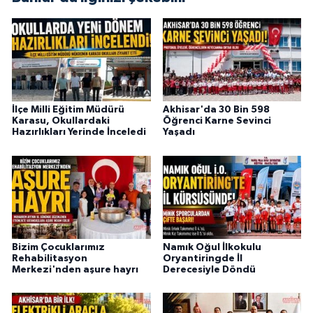
İlçe Milli Eğitim Müdürü
Akhisar'da 30 Bin 598
Karasu, Okullardaki
Öğrenci Karne Sevinci
Hazırlıkları Yerinde İnceledi
Yaşadı
Bizim Çocuklarımız
Namık Oğul İlkokulu
Rehabilitasyon
Oryantiringde İl
Merkezi'nden aşure hayrı
Derecesiyle Döndü