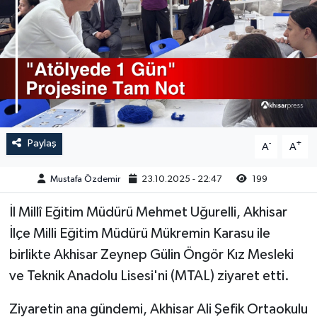
Magazin
Kadın
Duyurular
Duyurular
Teknoloji
Tarım-Gıda
Yerel Haber
Sektörel
Akhisar Emlak
Röportaj
Paylaş
-
+
A
A
Ülke
Dünya
Mustafa Özdemir
23.10.2025 - 22:47
199
Etiketler
Yaşam
İl Millî Eğitim Müdürü Mehmet Uğurelli, Akhisar
İlçe Milli Eğitim Müdürü Mükremin Karasu ile
Kadın
birlikte Akhisar Zeynep Gülin Öngör Kız Mesleki
ve Teknik Anadolu Lisesi'ni (MTAL) ziyaret etti.
Teknoloji
Ziyaretin ana gündemi, Akhisar Ali Şefik Ortaokulu
Yerel Haber