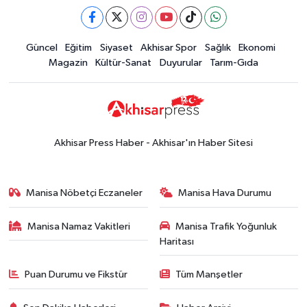
Güncel
Güncel
Eğitim
Siyaset
Akhisar Spor
Sağlık
Ekonomi
18:57
Akhisar'da Atatürk
Magazin
Kültür-Sanat
Duyurular
Tarım-Gıda
Mahallesi'nde yine 6 saatlik elektrik
kesintisi
Ekonomi
18:50
Akhisar'da Cumhuriyet
Komagene hizmete açıldı
Akhisar Press Haber - Akhisar'ın Haber Sitesi
Duyurular
15:24
Akhisar'da binlerce aboneyi
Manisa Nöbetçi Eczaneler
Manisa Hava Durumu
ilgilendiriyor! Cuma günü elektrik
kesintisi uygulanacak
Manisa Namaz Vakitleri
Manisa Trafik Yoğunluk
Akhisar Spor
Haritası
15:07
Alhatoğlu'ndan
Akhisargücü'ne sponsorluk desteği
Puan Durumu ve Fikstür
Tüm Manşetler
devam ediyor
Ekonomi