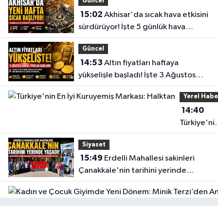
Güncel
15:02
Akhisar'da sıcak hava etkisini
sürdürüyor! İşte 5 günlük hava
durumu
Güncel
14:53
Altın fiyatları haftaya
yükselişle başladı! İşte 3 Ağustos
güncel fiyatlar
Yerel Habe
14:40
Türkiye'ni
En İyi
Siyaset
Kuruyemiş
15:49
Erdelli Mahallesi sakinleri
Markası:
Çanakkale'nin tarihini yerinde
Halktan
yaşadı