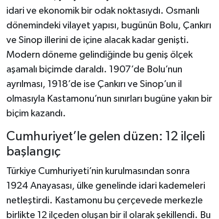
idari ve ekonomik bir odak noktasıydı. Osmanlı
Akhisar Emlak
dönemindeki vilayet yapısı, bugünün Bolu, Çankırı
ve Sinop illerini de içine alacak kadar genişti.
Ülke
Modern döneme gelindiğinde bu geniş ölçek
aşamalı biçimde daraldı. 1907’de Bolu’nun
Etiketler
ayrılması, 1918’de ise Çankırı ve Sinop’un il
olmasıyla Kastamonu’nun sınırları bugüne yakın bir
biçim kazandı.
Cumhuriyet’le gelen düzen: 12 ilçeli
başlangıç
Türkiye Cumhuriyeti’nin kurulmasından sonra
1924 Anayasası, ülke genelinde idari kademeleri
netleştirdi. Kastamonu bu çerçevede merkezle
birlikte 12 ilçeden oluşan bir il olarak şekillendi. Bu