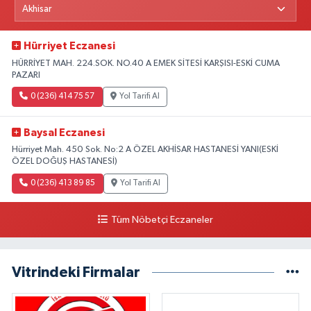
Hürriyet Eczanesi
HÜRRİYET MAH. 224.SOK. NO.40 A EMEK SİTESİ KARŞISI-ESKİ CUMA
PAZARI
0 (236) 414 75 57
Yol Tarifi Al
Baysal Eczanesi
Hürriyet Mah. 450 Sok. No:2 A ÖZEL AKHİSAR HASTANESİ YANI(ESKİ
ÖZEL DOĞUŞ HASTANESİ)
0 (236) 413 89 85
Yol Tarifi Al
Tüm Nöbetçi Eczaneler
Vitrindeki Firmalar