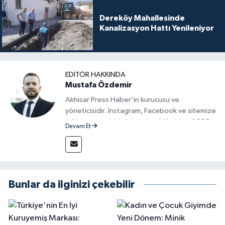
Dereköy Mahallesinde
Kanalizasyon Hattı Yenileniyor
EDITÖR HAKKINDA
Mustafa Özdemir
Akhisar Press Haber'in kurucusu ve
yöneticisidir. İnstagram, Facebook ve sitemize
reklam vermek için bize ulaşabilirsiniz - 0555
Devam Et
715 63 17
Bunlar da ilginizi çekebilir