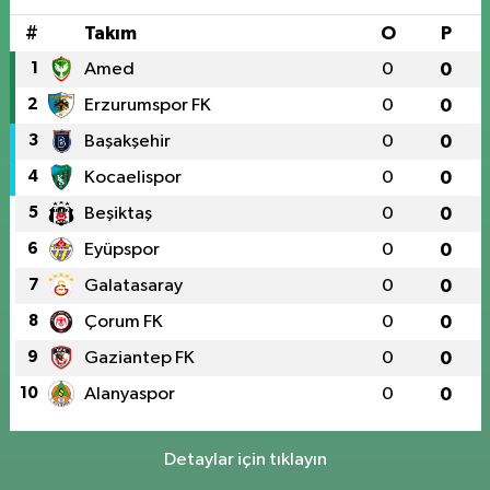
#
Takım
O
P
1
Amed
0
0
2
Erzurumspor FK
0
0
3
Başakşehir
0
0
4
Kocaelispor
0
0
5
Beşiktaş
0
0
6
Eyüpspor
0
0
7
Galatasaray
0
0
8
Çorum FK
0
0
9
Gaziantep FK
0
0
10
Alanyaspor
0
0
Detaylar için tıklayın