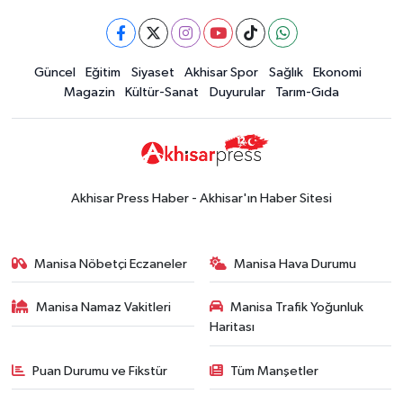
Güncel
Güncel
Eğitim
Siyaset
Akhisar Spor
Sağlık
Ekonomi
18:57
Akhisar'da Atatürk
Magazin
Kültür-Sanat
Duyurular
Tarım-Gıda
Mahallesi'nde yine 6 saatlik elektrik
kesintisi
Ekonomi
18:50
Akhisar'da Cumhuriyet
Komagene hizmete açıldı
Akhisar Press Haber - Akhisar'ın Haber Sitesi
Duyurular
15:24
Akhisar'da binlerce aboneyi
Manisa Nöbetçi Eczaneler
Manisa Hava Durumu
ilgilendiriyor! Cuma günü elektrik
kesintisi uygulanacak
Manisa Namaz Vakitleri
Manisa Trafik Yoğunluk
Akhisar Spor
Haritası
15:07
Alhatoğlu'ndan
Akhisargücü'ne sponsorluk desteği
Puan Durumu ve Fikstür
Tüm Manşetler
devam ediyor
Ekonomi