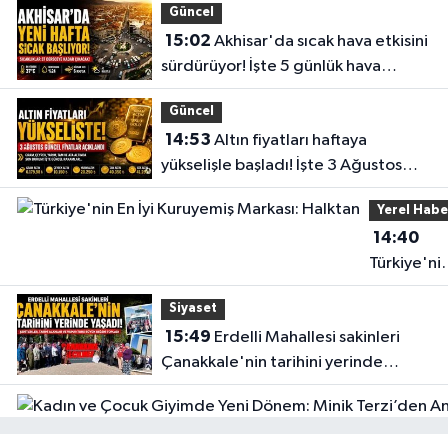
Güncel
15:02
Akhisar'da sıcak hava etkisini
sürdürüyor! İşte 5 günlük hava
durumu
Güncel
14:53
Altın fiyatları haftaya
yükselişle başladı! İşte 3 Ağustos
güncel fiyatlar
Yerel Habe
14:40
Türkiye'ni
En İyi
Siyaset
Kuruyemiş
15:49
Erdelli Mahallesi sakinleri
Markası:
Çanakkale'nin tarihini yerinde
Halktan
yaşadı