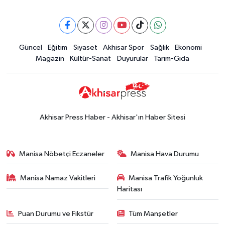
16:28
İşte 5 Ağustos Çarşamba
güncel altın fiyatları
Güncel
Güncel
Eğitim
Siyaset
Akhisar Spor
Sağlık
Ekonomi
15:02
Akhisar'da sıcak hava etkisini
Magazin
Kültür-Sanat
Duyurular
Tarım-Gıda
sürdürüyor! İşte 5 günlük hava
durumu
Güncel
14:53
Altın fiyatları haftaya
yükselişle başladı! İşte 3 Ağustos
Akhisar Press Haber - Akhisar'ın Haber Sitesi
güncel fiyatlar
Yerel Haber
14:40
Türkiye'nin En İyi Kuruyemiş
Manisa Nöbetçi Eczaneler
Manisa Hava Durumu
Markası: Halktan
Manisa Namaz Vakitleri
Manisa Trafik Yoğunluk
Siyaset
Haritası
15:49
Erdelli Mahallesi sakinleri
Çanakkale'nin tarihini yerinde
Puan Durumu ve Fikstür
Tüm Manşetler
yaşadı