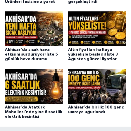
Ürünleri tesisine ziyaret
gerçekleştirdi
Akhisar'da sıcak hava
Altın fiyatları haftaya
etkisini sürdürüyor! İşte 5
yükselişle başladı! İşte 3
günlük hava durumu
Ağustos güncel fiyatlar
Akhisar'da Atatürk
Akhisar'da bir ilk: 100 genç
Mahallesi'nde yine 6 saatlik
umreye uğurlandı
elektrik kesintisi