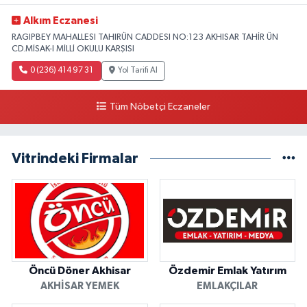
Alkım Eczanesi
RAGIPBEY MAHALLESI TAHIRÜN CADDESI NO:123 AKHISAR TAHİR ÜN
CD.MİSAK-I MİLLİ OKULU KARŞISI
0 (236) 414 97 31
Yol Tarifi Al
Tüm Nöbetçi Eczaneler
Vitrindeki Firmalar
Öncü Döner Akhisar
Özdemir Emlak Yatırım
AKHISAR YEMEK
EMLAKÇILAR