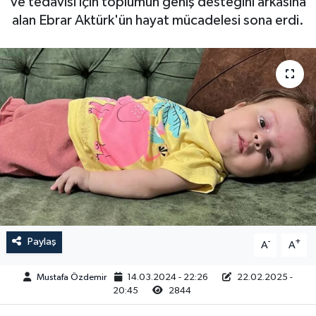
ve tedavisi için toplumun geniş desteğini arkasına
alan Ebrar Aktürk'ün hayat mücadelesi sona erdi.
Magazin
Kadın
Duyurular
Duyurular
Teknoloji
Tarım-Gıda
Yerel Haber
Sektörel
Akhisar Emlak
Röportaj
Ülke
Dünya
Etiketler
Yaşam
Kadın
Paylaş
-
+
A
A
Teknoloji
Mustafa Özdemir
14.03.2024 - 22:26
22.02.2025 -
20:45
2844
Yerel Haber