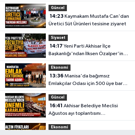
Güncel
14:23
Kaymakam Mustafa Can'dan
Üretici Süt Ürünleri tesisine ziyaret
Siyaset
14:17
Yeni Parti Akhisar İlçe
Başkanlığı'ndan İlksen Özalper'in
gözaltına alınmasına tepki
Ekonomi
13:36
Manisa'da bağımsız
Emlakçılar Odası için 500 üye barajı
aşıldı
Güncel
16:41
Akhisar Belediye Meclisi
Ağustos ayı toplantısını
gerçekleştirdi
Ekonomi