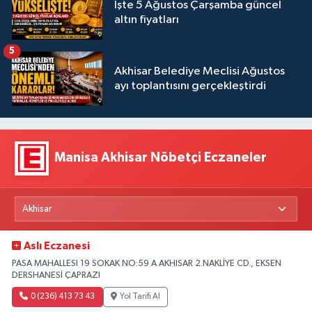
İşte 5 Ağustos Çarşamba güncel
altın fiyatları
5
Akhisar Belediye Meclisi Ağustos
ayı toplantısını gerçekleştirdi
Manisa Akhisar Nöbetçi Eczaneler
Aslı Eczanesi
PASA MAHALLESI 19 SOKAK NO:59 A AKHISAR 2.NAKLİYE CD., EKSEN
DERSHANESİ ÇAPRAZI
0 (236) 413 73 43
Yol Tarifi Al