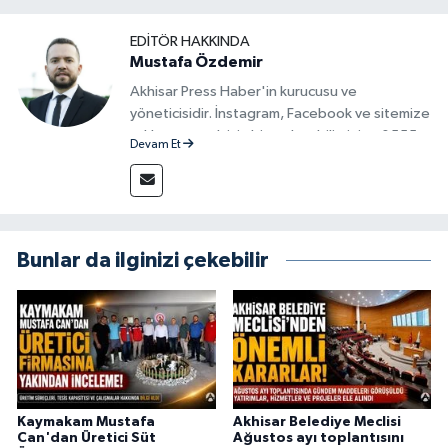
EDITÖR HAKKINDA
Mustafa Özdemir
Akhisar Press Haber'in kurucusu ve
yöneticisidir. İnstagram, Facebook ve sitemize
reklam vermek için bize ulaşabilirsiniz - 0555
Devam Et
715 63 17
Bunlar da ilginizi çekebilir
Kaymakam Mustafa
Akhisar Belediye Meclisi
Can'dan Üretici Süt
Ağustos ayı toplantısını