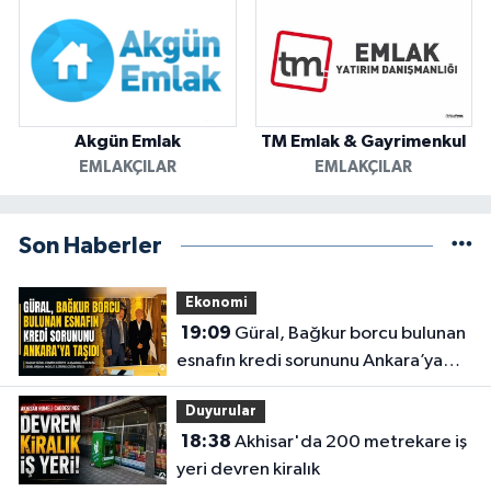
Akgün Emlak
TM Emlak & Gayrimenkul
EMLAKÇILAR
EMLAKÇILAR
Son Haberler
Ekonomi
19:09
Güral, Bağkur borcu bulunan
esnafın kredi sorununu Ankara’ya
taşıdı
Duyurular
18:38
Akhisar'da 200 metrekare iş
yeri devren kiralık