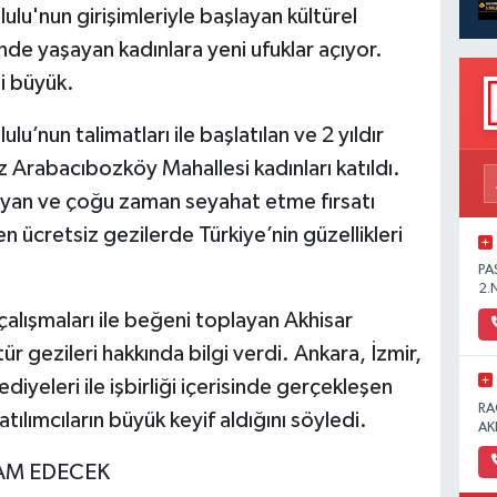
lu'nun girişimleriyle başlayan kültürel
rinde yaşayan kadınlara yeni ufuklar açıyor.
si büyük.
u’nun talimatları ile başlatılan ve 2 yıldır
 Arabacıbozköy Mahallesi kadınları katıldı.
şayan ve çoğu zaman seyahat etme fırsatı
 ücretsiz gezilerde Türkiye’nin güzellikleri
PA
2.
 çalışmaları ile beğeni toplayan Akhisar
r gezileri hakkında bilgi verdi. Ankara, İzmir,
diyeleri ile işbirliği içerisinde gerçekleşen
RA
atılımcıların büyük keyif aldığını söyledi.
AK
VAM EDECEK