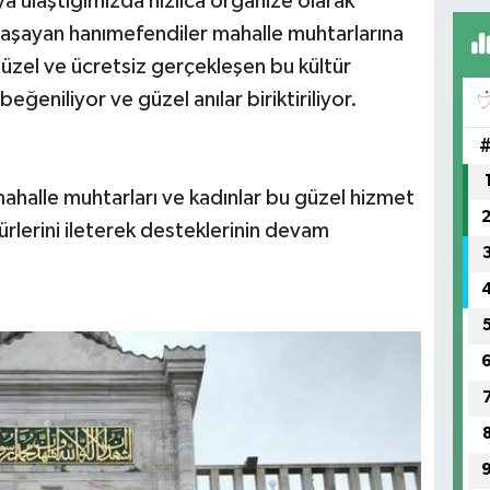
a ulaştığımızda hızlıca organize olarak
 yaşayan hanımefendiler mahalle muhtarlarına
 güzel ve ücretsiz gerçekleşen bu kültür
eğeniliyor ve güzel anılar biriktiriliyor.
u.
ahalle muhtarları ve kadınlar bu güzel hizmet
rlerini ileterek desteklerinin devam