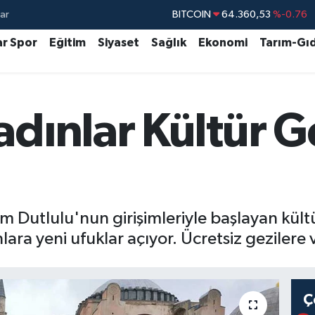
ar
DOLAR
47,7069
%0.17
EURO
55,0265
%0.01
ar Spor
Eğitim
Siyaset
Sağlık
Ekonomi
Tarım-Gı
STERLİN
64,1897
%0.02
GRAM ALTIN
6574.81
%1.44
adınlar Kültür G
BİST100
13.887
%64
BITCOIN
64.360,53
%-0.76
 Dutlulu'nun girişimleriyle başlayan kültür
ra yeni ufuklar açıyor. Ücretsiz gezilere v
Ç