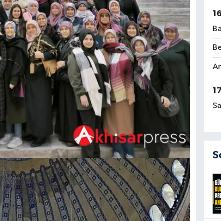
1
Ba
Be
Am
1
Sa
S