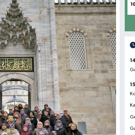
1
1
Ga
1
Ko
Ka
Ge
Ga