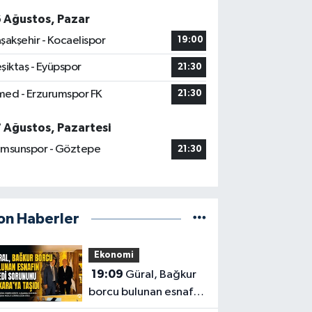
6 Ağustos, Pazar
şakşehir - Kocaelispor
19:00
şiktaş - Eyüpspor
21:30
ed - Erzurumspor FK
21:30
7 Ağustos, Pazartesi
msunspor - Göztepe
21:30
on Haberler
Ekonomi
19:09
Güral, Bağkur
borcu bulunan esnafın
kredi sorununu