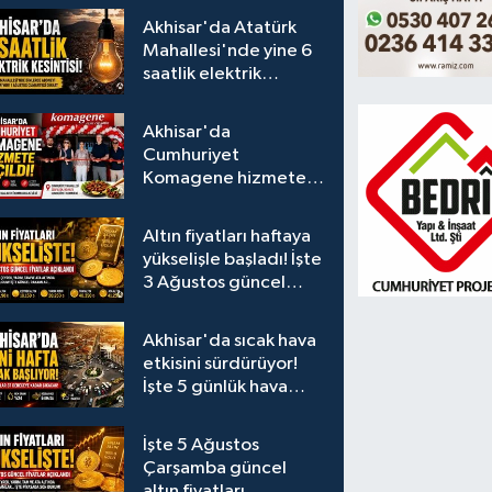
Akhisar'da Atatürk
Mahallesi'nde yine 6
saatlik elektrik
kesintisi
Akhisar'da
Cumhuriyet
Komagene hizmete
açıldı
Altın fiyatları haftaya
yükselişle başladı! İşte
3 Ağustos güncel
fiyatlar
Akhisar'da sıcak hava
etkisini sürdürüyor!
İşte 5 günlük hava
durumu
İşte 5 Ağustos
Çarşamba güncel
altın fiyatları