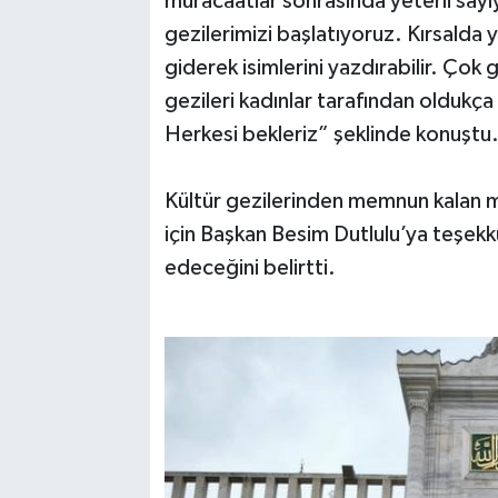
müracaatlar sonrasında yeterli sayıy
gezilerimizi başlatıyoruz. Kırsalda
giderek isimlerini yazdırabilir. Çok
gezileri kadınlar tarafından oldukça b
Herkesi bekleriz” şeklinde konuşt
Kültür gezilerinden memnun kalan m
için Başkan Besim Dutlulu’ya teşekkü
edeceğini belirtti.