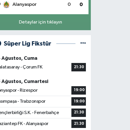
0
Alanyaspor
0
0
Detaylar için tıklayın
Süper Lig Fikstür
4 Ağustos, Cuma
latasaray - Çorum FK
21:30
5 Ağustos, Cumartesi
nyaspor - Rizespor
19:00
sımpaşa - Trabzonspor
19:00
nçlerbirliği S.K. - Fenerbahçe
21:30
ziantep FK - Alanyaspor
21:30