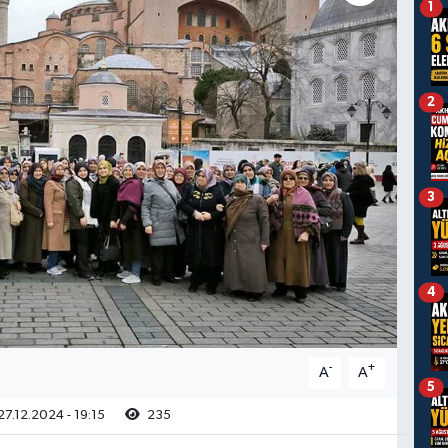
1
2
3
4
-
+
A
A
5
7.12.2024 - 19:15
235