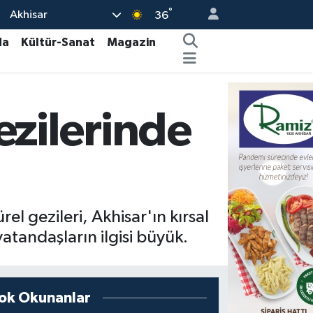
°
Akhisar
36
da
Kültür-Sanat
Magazin
ezilerinde
el gezileri, Akhisar'ın kırsal
atandaşların ilgisi büyük.
ok Okunanlar