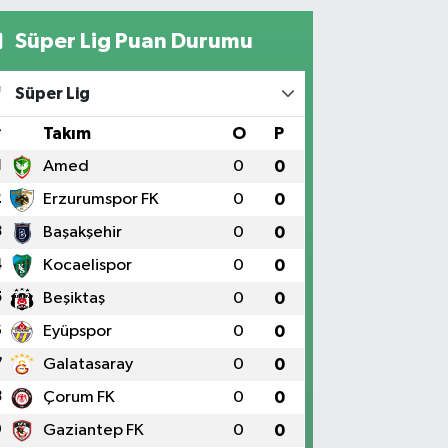
Süper Lig Puan Durumu
Süper Lig
#
Takım
O
P
1
Amed
0
0
2
Erzurumspor FK
0
0
3
Başakşehir
0
0
4
Kocaelispor
0
0
5
Beşiktaş
0
0
6
Eyüpspor
0
0
7
Galatasaray
0
0
8
Çorum FK
0
0
9
Gaziantep FK
0
0