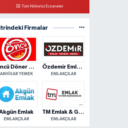
Tüm Nöbetçi Eczaneler
itrindeki Firmalar
Öncü Döner Akhisar
Özdemir Emlak Yatırım
AKHISAR YEMEK
EMLAKÇILAR
Akgün Emlak
TM Emlak & Gayrimenkul
EMLAKÇILAR
EMLAKÇILAR