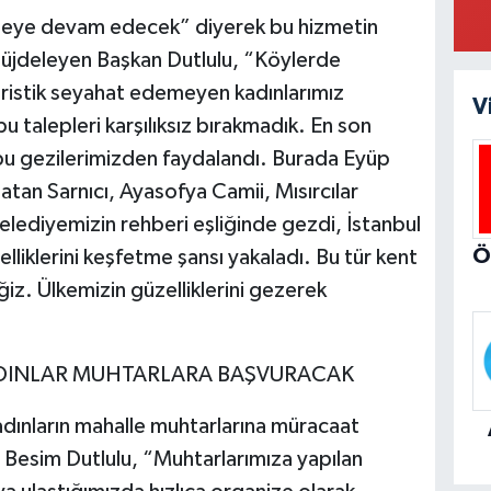
ezmeye devam edecek” diyerek bu hizmetin
üjdeleyen Başkan Dutlulu, “Köylerde
turistik seyahat edemeyen kadınlarımız
V
u talepleri karşılıksız bırakmadık. En son
bu gezilerimizden faydalandı. Burada Eyüp
atan Sarnıcı, Ayasofya Camii, Mısırcılar
 belediyemizin rehberi eşliğinde gezdi, İstanbul
liklerini keşfetme şansı yakaladı. Bu tür kent
iz. Ülkemizin güzelliklerini gezerek
ADINLAR MUHTARLARA BAŞVURACAK
kadınların mahalle muhtarlarına müracaat
 Besim Dutlulu, “Muhtarlarımıza yapılan