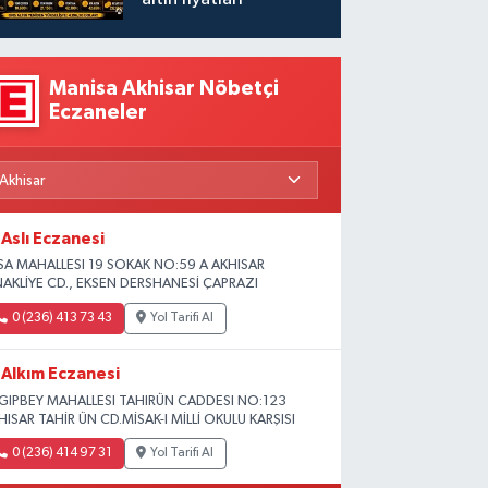
Manisa Akhisar Nöbetçi
Eczaneler
Aslı Eczanesi
SA MAHALLESI 19 SOKAK NO:59 A AKHISAR
NAKLİYE CD., EKSEN DERSHANESİ ÇAPRAZI
0 (236) 413 73 43
Yol Tarifi Al
Alkım Eczanesi
GIPBEY MAHALLESI TAHIRÜN CADDESI NO:123
HISAR TAHİR ÜN CD.MİSAK-I MİLLİ OKULU KARŞISI
0 (236) 414 97 31
Yol Tarifi Al