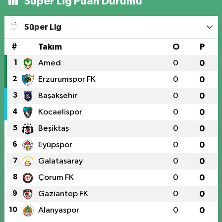
Süper Lig Puan Durumu
Süper Lig
#
Takım
O
P
1
Amed
0
0
2
Erzurumspor FK
0
0
3
Başakşehir
0
0
4
Kocaelispor
0
0
5
Beşiktaş
0
0
6
Eyüpspor
0
0
7
Galatasaray
0
0
8
Çorum FK
0
0
9
Gaziantep FK
0
0
10
Alanyaspor
0
0