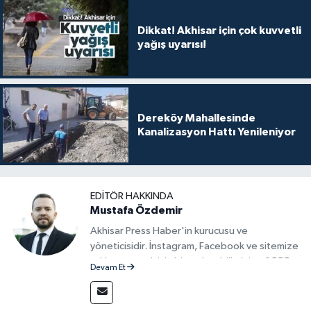
Dikkat! Akhisar için çok kuvvetli
yağış uyarısı!
Dereköy Mahallesinde
Kanalizasyon Hattı Yenileniyor
EDITÖR HAKKINDA
Mustafa Özdemir
Akhisar Press Haber'in kurucusu ve
yöneticisidir. İnstagram, Facebook ve sitemize
reklam vermek için bize ulaşabilirsiniz - 0555
Devam Et
715 63 17