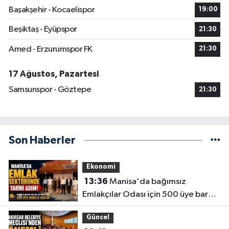
Başakşehir - Kocaelispor
19:00
Beşiktaş - Eyüpspor
21:30
Amed - Erzurumspor FK
21:30
17 Ağustos, Pazartesi
Samsunspor - Göztepe
21:30
Son Haberler
Ekonomi
13:36
Manisa'da bağımsız
Emlakçılar Odası için 500 üye barajı
aşıldı
Güncel