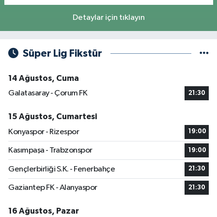
Detaylar için tıklayın
Süper Lig Fikstür
14 Ağustos, Cuma
Galatasaray - Çorum FK
21:30
15 Ağustos, Cumartesi
Konyaspor - Rizespor
19:00
Kasımpaşa - Trabzonspor
19:00
Gençlerbirliği S.K. - Fenerbahçe
21:30
Gaziantep FK - Alanyaspor
21:30
16 Ağustos, Pazar