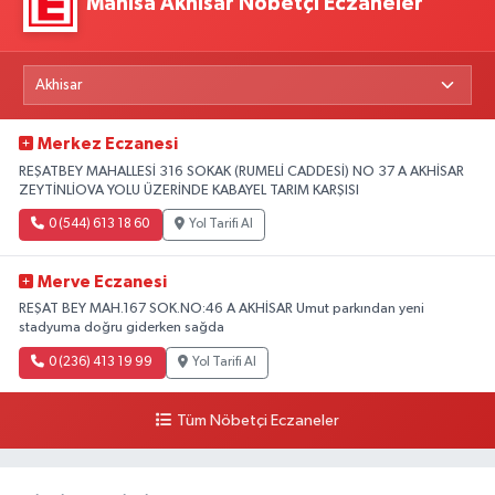
Manisa Akhisar Nöbetçi Eczaneler
Merkez Eczanesi
REŞATBEY MAHALLESİ 316 SOKAK (RUMELİ CADDESİ) NO 37 A AKHİSAR
ZEYTİNLİOVA YOLU ÜZERİNDE KABAYEL TARIM KARŞISI
0 (544) 613 18 60
Yol Tarifi Al
Merve Eczanesi
REŞAT BEY MAH.167 SOK.NO:46 A AKHİSAR Umut parkından yeni
stadyuma doğru giderken sağda
0 (236) 413 19 99
Yol Tarifi Al
Tüm Nöbetçi Eczaneler