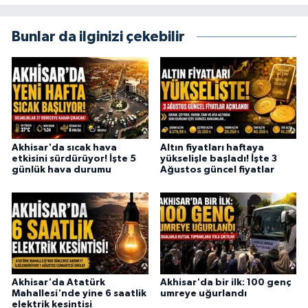
Bunlar da ilginizi çekebilir
Akhisar'da sıcak hava
Altın fiyatları haftaya
etkisini sürdürüyor! İşte 5
yükselişle başladı! İşte 3
günlük hava durumu
Ağustos güncel fiyatlar
Akhisar'da Atatürk
Akhisar'da bir ilk: 100 genç
Mahallesi'nde yine 6 saatlik
umreye uğurlandı
elektrik kesintisi