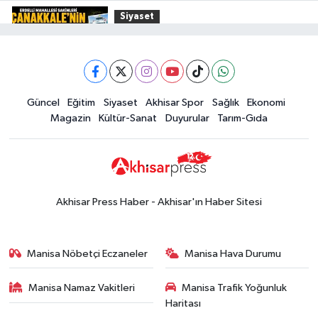
En İyi
Siyaset
Kuruyemiş
15:49
Erdelli Mahallesi sakinleri
Markası:
Çanakkale'nin tarihini yerinde
Halktan
yaşadı
Yerel Haber
Güncel
Eğitim
Siyaset
Akhisar Spor
Sağlık
Ekonomi
19:00
Kadın ve Çocuk Giyimde Yeni
Magazin
Kültür-Sanat
Duyurular
Tarım-Gıda
Dönem: Minik Terzi’den Anne-
Çocuk Stilini Tamamlayan
Güncel
Koleksiyonlar
18:57
Akhisar'da Atatürk
Mahallesi'nde yine 6 saatlik elektrik
Akhisar Press Haber - Akhisar'ın Haber Sitesi
kesintisi
Ekonomi
18:50
Akhisar'da Cumhuriyet
Manisa Nöbetçi Eczaneler
Manisa Hava Durumu
Komagene hizmete açıldı
Manisa Namaz Vakitleri
Manisa Trafik Yoğunluk
Duyurular
Haritası
15:24
Akhisar'da binlerce aboneyi