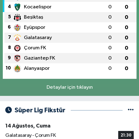
4
Kocaelispor
0
0
5
Beşiktaş
0
0
6
Eyüpspor
0
0
7
Galatasaray
0
0
8
Çorum FK
0
0
9
Gaziantep FK
0
0
10
Alanyaspor
0
0
Detaylar için tıklayın
Süper Lig Fikstür
14 Ağustos, Cuma
Galatasaray - Çorum FK
21:30