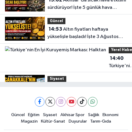
Akhisar'da sıcak hava etkisini
sürdürüyor! İşte 5 günlük hava
durumu
Güncel
14:53
Altın fiyatları haftaya
yükselişle başladı! İşte 3 Ağustos
güncel fiyatlar
Yerel Habe
14:40
Türkiye'ni
En İyi
Siyaset
Kuruyemiş
15:49
Erdelli Mahallesi sakinleri
Markası:
Çanakkale'nin tarihini yerinde
Halktan
yaşadı
Yerel Haber
Güncel
Eğitim
Siyaset
Akhisar Spor
Sağlık
Ekonomi
19:00
Kadın ve Çocuk Giyimde Yeni
Magazin
Kültür-Sanat
Duyurular
Tarım-Gıda
Dönem: Minik Terzi’den Anne-
Çocuk Stilini Tamamlayan