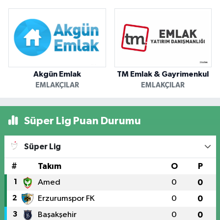
Akgün Emlak
TM Emlak & Gayrimenkul
EMLAKÇILAR
EMLAKÇILAR
Süper Lig Puan Durumu
Süper Lig
#
Takım
O
P
1
Amed
0
0
2
Erzurumspor FK
0
0
3
Başakşehir
0
0