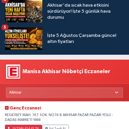
Akhisar'da sıcak hava etkisini
sürdürüyor! İşte 5 günlük hava
durumu
5
İşte 5 Ağustos Çarşamba güncel
altın fiyatları
Manisa Akhisar Nöbetçi Eczaneler
Genç Eczanesi
RESATBEY MAH. 167. SOK. NO.16 B AKHISAR PAZAR PAZARI YOLU -
DADAŞ MARKETİ YANI
0 (236) 414 41 74
Yol Tarifi Al