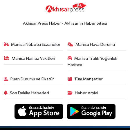
Güncel
Koleksiyonlar
18:57
Akhisar'da Atatürk
Mahallesi'nde yine 6 saatlik elektrik
Akhisar Press Haber - Akhisar'ın Haber Sitesi
kesintisi
Ekonomi
18:50
Akhisar'da Cumhuriyet
Manisa Nöbetçi Eczaneler
Manisa Hava Durumu
Komagene hizmete açıldı
Manisa Namaz Vakitleri
Manisa Trafik Yoğunluk
Duyurular
Haritası
15:24
Akhisar'da binlerce aboneyi
ilgilendiriyor! Cuma günü elektrik
Puan Durumu ve Fikstür
Tüm Manşetler
kesintisi uygulanacak
Akhisar Spor
Son Dakika Haberleri
Haber Arşivi
15:07
Alhatoğlu'ndan
Akhisargücü'ne sponsorluk desteği
devam ediyor
Ekonomi
14:54
Manisalı iş insanlarından