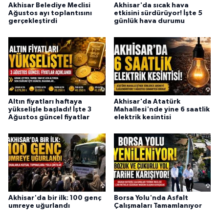
Akhisar Belediye Meclisi
Akhisar'da sıcak hava
Ağustos ayı toplantısını
etkisini sürdürüyor! İşte 5
gerçekleştirdi
günlük hava durumu
Altın fiyatları haftaya
Akhisar'da Atatürk
yükselişle başladı! İşte 3
Mahallesi'nde yine 6 saatlik
Ağustos güncel fiyatlar
elektrik kesintisi
Akhisar'da bir ilk: 100 genç
Borsa Yolu'nda Asfalt
umreye uğurlandı
Çalışmaları Tamamlanıyor