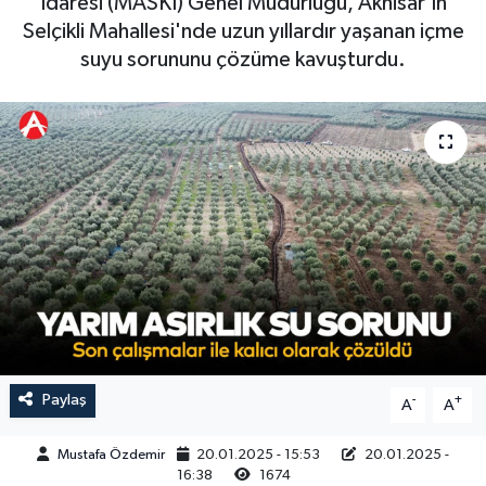
İdaresi (MASKİ) Genel Müdürlüğü, Akhisar’ın
Selçikli Mahallesi'nde uzun yıllardır yaşanan içme
Magazin
Kadın
Duyurular
suyu sorununu çözüme kavuşturdu.
Duyurular
Teknoloji
Tarım-Gıda
Yerel Haber
Sektörel
Akhisar Emlak
Röportaj
Ülke
Dünya
Etiketler
Yaşam
Kadın
Paylaş
-
+
A
A
Teknoloji
Mustafa Özdemir
20.01.2025 - 15:53
20.01.2025 -
16:38
1674
Yerel Haber