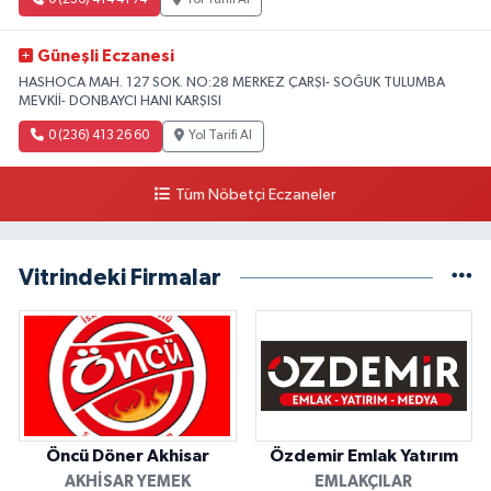
Güneşli Eczanesi
HASHOCA MAH. 127 SOK. NO:28 MERKEZ ÇARŞI- SOĞUK TULUMBA
MEVKİİ- DONBAYCI HANI KARŞISI
0 (236) 413 26 60
Yol Tarifi Al
Tüm Nöbetçi Eczaneler
Vitrindeki Firmalar
Öncü Döner Akhisar
Özdemir Emlak Yatırım
AKHISAR YEMEK
EMLAKÇILAR