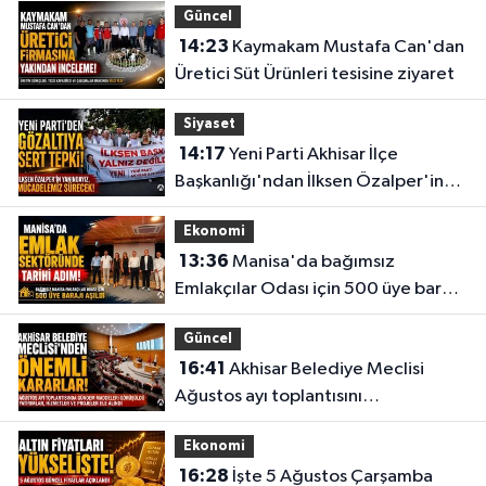
Güncel
14:23
Kaymakam Mustafa Can'dan
Üretici Süt Ürünleri tesisine ziyaret
Siyaset
14:17
Yeni Parti Akhisar İlçe
Başkanlığı'ndan İlksen Özalper'in
gözaltına alınmasına tepki
Ekonomi
13:36
Manisa'da bağımsız
Emlakçılar Odası için 500 üye barajı
aşıldı
Güncel
16:41
Akhisar Belediye Meclisi
Ağustos ayı toplantısını
gerçekleştirdi
Ekonomi
16:28
İşte 5 Ağustos Çarşamba