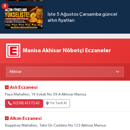
5
İşte 5 Ağustos Çarşamba güncel
altın fiyatları
Manisa Akhisar Nöbetçi Eczaneler
Aslı Eczanesi
Paşa Mahallesi, 19 Sokak No:59 A Akhisar Manisa
0 (236) 413 73 43
Yol Tarifi Al
Alkım Eczanesi
Ragıpbey Mahallesi, Tahir Ün Caddesi No:123 Akhisar Manisa