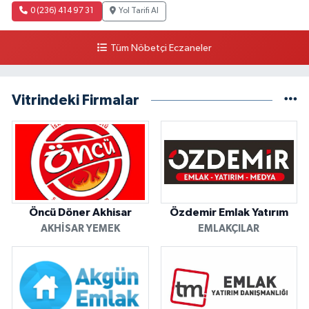
0 (236) 414 97 31
Yol Tarifi Al
Tüm Nöbetçi Eczaneler
Vitrindeki Firmalar
Öncü Döner Akhisar
Özdemir Emlak Yatırım
AKHISAR YEMEK
EMLAKÇILAR