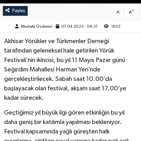
Paylaş
-
+
A
A
Akhisar Emlak
Mustafa Özdemir
07.04.2025 - 09:31
1655
Ülke
Akhisar Yörükler ve Türkmenler Derneği
Etiketler
tarafından geleneksel hale getirilen Yörük
Festivali’nin ikincisi, bu yıl 11 Mayıs Pazar günü
Seğirdim Mahallesi Harman Yeri’nde
gerçekleştirilecek. Sabah saat 10.00’da
başlayacak olan festival, akşam saat 17.00’ye
kadar sürecek.
Geçtiğimiz yıl büyük ilgi gören etkinliğin bu yıl
daha geniş bir katılımla yapılması bekleniyor.
Festival kapsamında yağlı güreşten halk