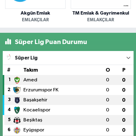
Akgün Emlak
TM Emlak & Gayrimenkul
EMLAKÇILAR
EMLAKÇILAR
Süper Lig Puan Durumu
Süper Lig
#
Takım
O
P
1
Amed
0
0
2
Erzurumspor FK
0
0
3
Başakşehir
0
0
4
Kocaelispor
0
0
5
Beşiktaş
0
0
6
Eyüpspor
0
0