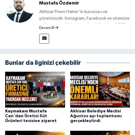
Mustafa Özdemir
Akhisar Press Haber'in kurucusu ve
yöneticisidir. İnstagram, Facebook ve sitemize
reklam vermek için bize ulaşabilirsiniz - 0555
Devam Et
715 63 17
Bunlar da ilginizi çekebilir
Kaymakam Mustafa
Akhisar Belediye Meclisi
Can'dan Üretici Süt
Ağustos ayı toplantısını
Ürünleri tesisine ziyaret
gerçekleştirdi