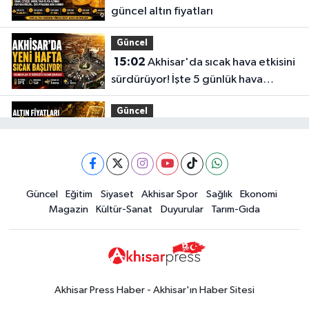
güncel altın fiyatları
Güncel
15:02
Akhisar'da sıcak hava etkisini
sürdürüyor! İşte 5 günlük hava
durumu
Güncel
14:53
Altın fiyatları haftaya
yükselişle başladı! İşte 3 Ağustos
güncel fiyatlar
Yerel Haber
Güncel
Eğitim
Siyaset
Akhisar Spor
Sağlık
Ekonomi
14:40
Türkiye'nin En İyi Kuruyemiş
Magazin
Kültür-Sanat
Duyurular
Tarım-Gıda
Markası: Halktan
Siyaset
15:49
Erdelli Mahallesi sakinleri
Çanakkale'nin tarihini yerinde
Akhisar Press Haber - Akhisar'ın Haber Sitesi
yaşadı