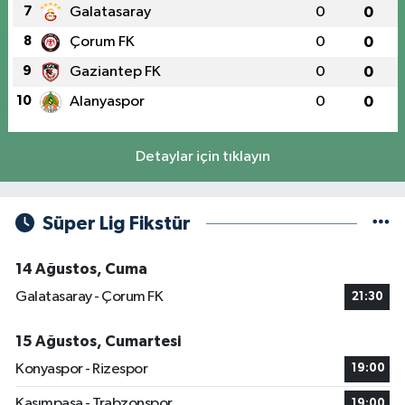
7
Galatasaray
0
0
8
Çorum FK
0
0
9
Gaziantep FK
0
0
10
Alanyaspor
0
0
Detaylar için tıklayın
Süper Lig Fikstür
14 Ağustos, Cuma
Galatasaray - Çorum FK
21:30
15 Ağustos, Cumartesi
Konyaspor - Rizespor
19:00
Kasımpaşa - Trabzonspor
19:00