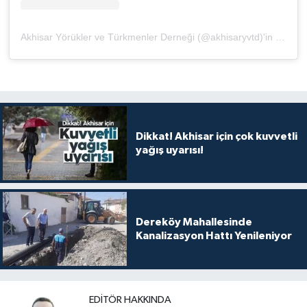
Akhisar Yörükler ve Türkmenler Derneği (@akhisaryvtd)'in paylaştığı bir gönderi
Dikkat! Akhisar için çok kuvvetli
yağış uyarısı!
Dereköy Mahallesinde
Kanalizasyon Hattı Yenileniyor
EDITÖR HAKKINDA