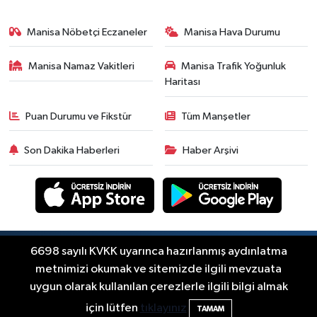
Yerel Haber
19:00
Kadın ve Çocuk Giyimde Yeni
Manisa Nöbetçi Eczaneler
Manisa Hava Durumu
Dönem: Minik Terzi’den Anne-
Çocuk Stilini Tamamlayan
Manisa Namaz Vakitleri
Manisa Trafik Yoğunluk
Güncel
Koleksiyonlar
Haritası
18:57
Akhisar'da Atatürk
Mahallesi'nde yine 6 saatlik elektrik
Puan Durumu ve Fikstür
Tüm Manşetler
kesintisi
Ekonomi
Son Dakika Haberleri
Haber Arşivi
18:50
Akhisar'da Cumhuriyet
Komagene hizmete açıldı
Duyurular
15:24
Akhisar'da binlerce aboneyi
ilgilendiriyor! Cuma günü elektrik
Copyright © Akhisar Press Haber 2012-2026 Her
6698 sayılı KVKK uyarınca hazırlanmış aydınlatma
RSS
hakkı saklıdır.
kesintisi uygulanacak
metnimizi okumak ve sitemizde ilgili mevzuata
Akhisar Spor
uygun olarak kullanılan çerezlerle ilgili bilgi almak
15:07
Alhatoğlu'ndan
Haber Yazılımı:
TE Bilişim
için lütfen
tıklayınız
TAMAM