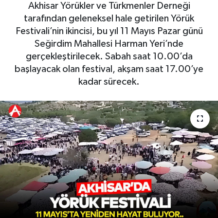
Akhisar Yörükler ve Türkmenler Derneği
Magazin
Kadın
Duyurular
tarafından geleneksel hale getirilen Yörük
Festivali’nin ikincisi, bu yıl 11 Mayıs Pazar günü
Duyurular
Teknoloji
Tarım-Gıda
Seğirdim Mahallesi Harman Yeri’nde
gerçekleştirilecek. Sabah saat 10.00’da
Yerel Haber
Sektörel
başlayacak olan festival, akşam saat 17.00’ye
kadar sürecek.
Akhisar Emlak
Röportaj
Ülke
Dünya
Etiketler
Yaşam
Kadın
Teknoloji
Yerel Haber