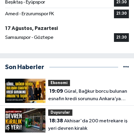
Beşiktaş - Eyüpspor
21:30
Amed - Erzurumspor FK
21:30
17 Ağustos, Pazartesi
Samsunspor - Göztepe
21:30
Son Haberler
Ekonomi
19:09
Güral, Bağkur borcu bulunan
esnafın kredi sorununu Ankara’ya
taşıdı
Duyurular
18:38
Akhisar'da 200 metrekare iş
yeri devren kiralık