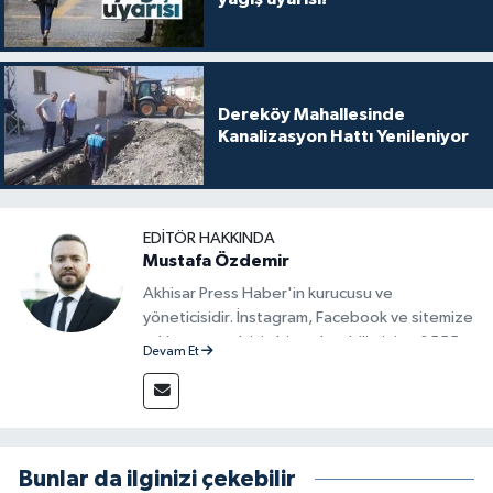
Dereköy Mahallesinde
Kanalizasyon Hattı Yenileniyor
EDITÖR HAKKINDA
Mustafa Özdemir
Akhisar Press Haber'in kurucusu ve
yöneticisidir. İnstagram, Facebook ve sitemize
reklam vermek için bize ulaşabilirsiniz - 0555
Devam Et
715 63 17
Bunlar da ilginizi çekebilir