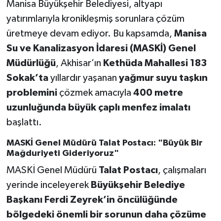
Manisa Büyükşehir Belediyesi, altyapı
yatırımlarıyla kronikleşmiş sorunlara çözüm
Akhisar Emlak
üretmeye devam ediyor. Bu kapsamda,
Manisa
Su ve Kanalizasyon İdaresi (MASKİ) Genel
Ülke
Müdürlüğü
, Akhisar’ın
Kethüda Mahallesi 183
Etiketler
Sokak’ta
yıllardır yaşanan
yağmur suyu taşkın
problemini
çözmek amacıyla
400 metre
uzunluğunda büyük çaplı menfez imalatı
başlattı.
MASKİ Genel Müdürü Talat Postacı: "Büyük Bir
Mağduriyeti Gideriyoruz"
MASKİ Genel Müdürü
Talat Postacı
, çalışmaları
yerinde inceleyerek
Büyükşehir Belediye
Başkanı Ferdi Zeyrek’in öncülüğünde
bölgedeki önemli bir sorunun daha çözüme