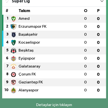
Süper Lig
#
Takım
O
P
1
Amed
0
0
2
Erzurumspor FK
0
0
3
Başakşehir
0
0
4
Kocaelispor
0
0
5
Beşiktaş
0
0
6
Eyüpspor
0
0
7
Galatasaray
0
0
8
Çorum FK
0
0
9
Gaziantep FK
0
0
10
Alanyaspor
0
0
Detaylar için tıklayın