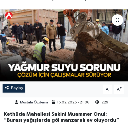
Magazin
Kadın
Duyurular
Duyurular
Teknoloji
Tarım-Gıda
Yerel Haber
Sektörel
Akhisar Emlak
Röportaj
Ülke
Dünya
Etiketler
Yaşam
Paylaş
-
+
A
A
Kadın
Mustafa Özdemir
15.02.2025 - 21:06
229
Teknoloji
Kethüda Mahallesi Sakini Muammer Onul:
“Burası yağışlarda göl manzaralı ev oluyordu”
Yerel Haber