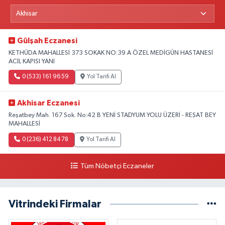
Gülşah Eczanesi
KETHÜDA MAHALLESİ 373 SOKAK NO:39 A ÖZEL MEDİGÜN HASTANESİ
ACİL KAPISI YANI
0 (533) 161 96 59
Yol Tarifi Al
Akhisar Eczanesi
Reşatbey Mah. 167 Sok. No:42 B YENİ STADYUM YOLU ÜZERİ - REŞAT BEY
MAHALLESİ
0 (236) 412 84 78
Yol Tarifi Al
Tüm Nöbetçi Eczaneler
Vitrindeki Firmalar