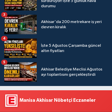
sürdürüyor! İşte 5 günlük hava
durumu
3
Akhisar'da 200 metrekare iş yeri
devren kiralık
4
İşte 5 Ağustos Çarşamba güncel
altın fiyatları
5
Akhisar Belediye Meclisi Ağustos
ayı toplantısını gerçekleştirdi
Manisa Akhisar Nöbetçi Eczaneler