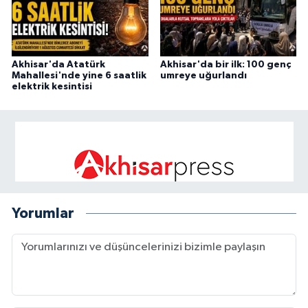
Akhisar'da Atatürk
Akhisar'da bir ilk: 100 genç
Mahallesi'nde yine 6 saatlik
umreye uğurlandı
elektrik kesintisi
Yorumlar