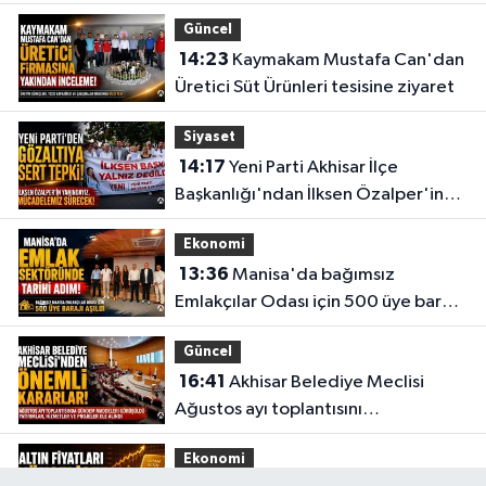
Güncel
14:23
Kaymakam Mustafa Can'dan
Üretici Süt Ürünleri tesisine ziyaret
Siyaset
14:17
Yeni Parti Akhisar İlçe
Başkanlığı'ndan İlksen Özalper'in
gözaltına alınmasına tepki
Ekonomi
13:36
Manisa'da bağımsız
Emlakçılar Odası için 500 üye barajı
aşıldı
Güncel
16:41
Akhisar Belediye Meclisi
Ağustos ayı toplantısını
gerçekleştirdi
Ekonomi