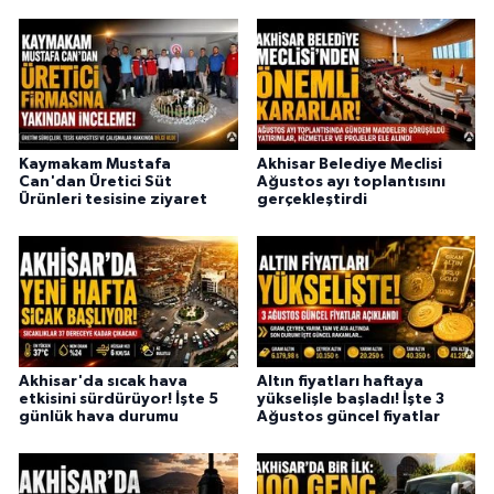
Kaymakam Mustafa
Akhisar Belediye Meclisi
Can'dan Üretici Süt
Ağustos ayı toplantısını
Ürünleri tesisine ziyaret
gerçekleştirdi
Akhisar'da sıcak hava
Altın fiyatları haftaya
etkisini sürdürüyor! İşte 5
yükselişle başladı! İşte 3
günlük hava durumu
Ağustos güncel fiyatlar