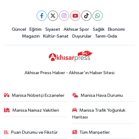
16:28
İşte 5 Ağustos Çarşamba
güncel altın fiyatları
Güncel
Güncel
Eğitim
Siyaset
Akhisar Spor
Sağlık
Ekonomi
15:02
Akhisar'da sıcak hava etkisini
Magazin
Kültür-Sanat
Duyurular
Tarım-Gıda
sürdürüyor! İşte 5 günlük hava
durumu
Güncel
14:53
Altın fiyatları haftaya
yükselişle başladı! İşte 3 Ağustos
Akhisar Press Haber - Akhisar'ın Haber Sitesi
güncel fiyatlar
Yerel Haber
14:40
Türkiye'nin En İyi Kuruyemiş
Manisa Nöbetçi Eczaneler
Manisa Hava Durumu
Markası: Halktan
Manisa Namaz Vakitleri
Manisa Trafik Yoğunluk
Siyaset
Haritası
15:49
Erdelli Mahallesi sakinleri
Çanakkale'nin tarihini yerinde
Puan Durumu ve Fikstür
Tüm Manşetler
yaşadı