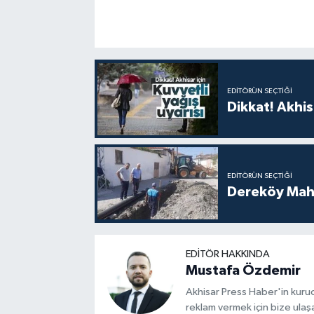
EDITÖRÜN SEÇTIĞI
Dikkat! Akhisa
EDITÖRÜN SEÇTIĞI
Dereköy Maha
EDITÖR HAKKINDA
Mustafa Özdemir
Akhisar Press Haber'in kuruc
reklam vermek için bize ulaşa