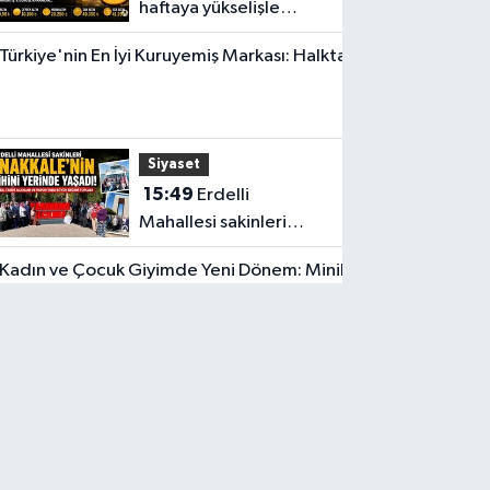
haftaya yükselişle
başladı! İşte 3 Ağustos
Yerel Haber
güncel fiyatlar
14:40
Türkiye'nin
En İyi
Siyaset
Kuruyemiş
15:49
Erdelli
Markası:
Mahallesi sakinleri
Halktan
Çanakkale'nin tarihini
yerinde yaşadı
Güncel
18:57
Akhisar'da
Atatürk Mahallesi'nde
yine 6 saatlik elektrik
Ekonomi