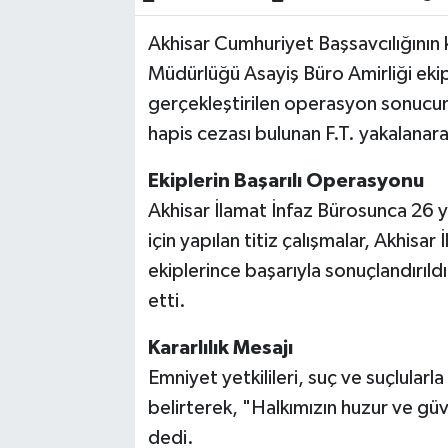
Akhisar Cumhuriyet Başsavcılığının 
Akhisar Emlak
Müdürlüğü Asayiş Büro Amirliği ek
Ülke
gerçekleştirilen operasyon sonucun
hapis cezası bulunan F.T. yakalanara
Etiketler
Ekiplerin Başarılı Operasyonu
Akhisar İlamat İnfaz Bürosunca 26 yı
için yapılan titiz çalışmalar, Akhisa
ekiplerince başarıyla sonuçlandırıld
etti.
Kararlılık Mesajı
Emniyet yetkilileri, suç ve suçlular
belirterek, "Halkımızın huzur ve güve
dedi.