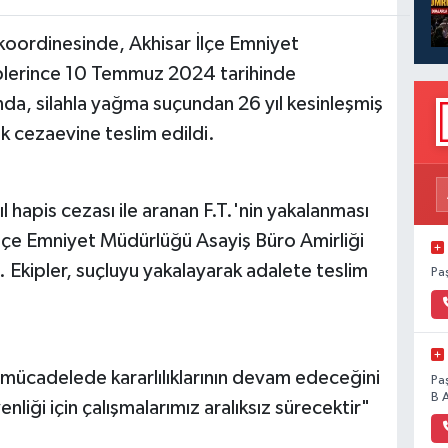
koordinesinde, Akhisar İlçe Emniyet
iplerince 10 Temmuz 2024 tarihinde
da, silahla yağma suçundan 26 yıl kesinleşmiş
k cezaevine teslim edildi.
l hapis cezası ile aranan F.T.'nin yakalanması
r İlçe Emniyet Müdürlüğü Asayiş Büro Amirliği
ı. Ekipler, suçluyu yakalayarak adalete teslim
Pa
la mücadelede kararlılıklarının devam edeceğini
Pa
B 
nliği için çalışmalarımız aralıksız sürecektir"