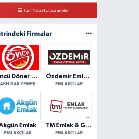
Tüm Nöbetçi Eczaneler
itrindeki Firmalar
Öncü Döner Akhisar
Özdemir Emlak Yatırım
AKHISAR YEMEK
EMLAKÇILAR
Akgün Emlak
TM Emlak & Gayrimenkul
EMLAKÇILAR
EMLAKÇILAR