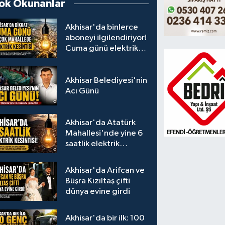
ok Okunanlar
Akhisar'da binlerce
aboneyi ilgilendiriyor!
Cuma günü elektrik
kesintisi uygulanacak
Akhisar Belediyesi'nin
Acı Günü
Akhisar'da Atatürk
Mahallesi'nde yine 6
saatlik elektrik
kesintisi
Akhisar'da Arifcan ve
Büşra Kızıltaş çifti
dünya evine girdi
Akhisar'da bir ilk: 100