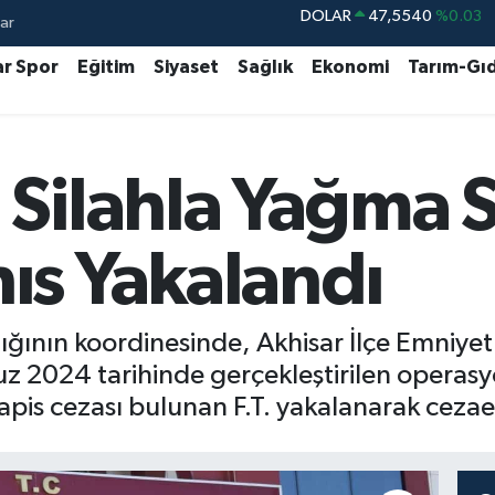
ar
EURO
54,8397
%0.17
STERLİN
63,9882
%0.16
ar Spor
Eğitim
Siyaset
Sağlık
Ekonomi
Tarım-Gı
GRAM ALTIN
6249.61
%0.85
BİST100
13.688
%207
 Silahla Yağma
BITCOIN
64.031,28
%0.33
DOLAR
47,5540
%0.03
ıs Yakalandı
ığının koordinesinde, Akhisar İlçe Emniye
uz 2024 tarihinde gerçekleştirilen operas
apis cezası bulunan F.T. yakalanarak cezaev