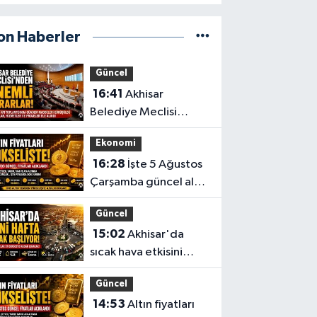
on Haberler
Güncel
16:41
Akhisar
Belediye Meclisi
Ağustos ayı
Ekonomi
toplantısını
16:28
İşte 5 Ağustos
gerçekleştirdi
Çarşamba güncel altın
fiyatları
Güncel
15:02
Akhisar'da
sıcak hava etkisini
sürdürüyor! İşte 5
Güncel
günlük hava durumu
14:53
Altın fiyatları