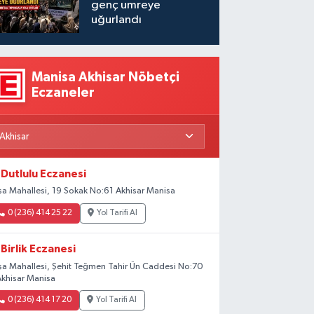
genç umreye
uğurlandı
Manisa Akhisar Nöbetçi
Eczaneler
Dutlulu Eczanesi
şa Mahallesi, 19 Sokak No:61 Akhisar Manisa
0 (236) 414 25 22
Yol Tarifi Al
Birlik Eczanesi
şa Mahallesi, Şehit Teğmen Tahir Ün Caddesi No:70
Akhisar Manisa
0 (236) 414 17 20
Yol Tarifi Al