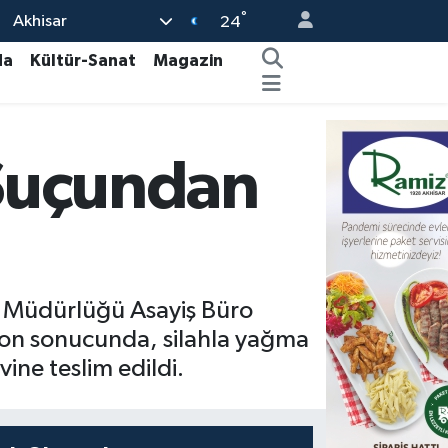
°
Akhisar
24
da
Kültür-Sanat
Magazin
 Suçundan
t Müdürlüğü Asayiş Büro
yon sonucunda, silahla yağma
ine teslim edildi.