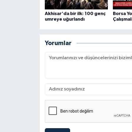
Akhisar'da bir ilk: 100 genç
Borsa Yo
umreye uğurlandı
Çalışmal
Yorumlar