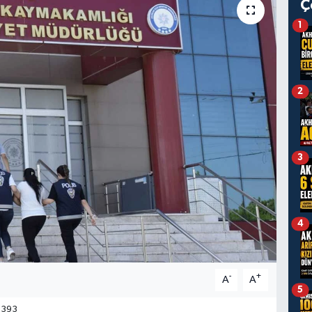
Ç
1
2
3
4
-
+
A
A
5
393