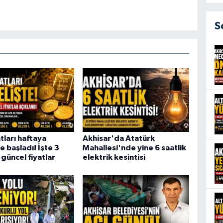
S
atları haftaya
Akhisar'da Atatürk
e başladı! İşte 3
Mahallesi'nde yine 6 saatlik
güncel fiyatlar
elektrik kesintisi