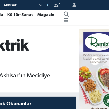
°
Akhisar
22
da
Kültür-Sanat
Magazin
trik
Akhisar’ın Mecidiye
ok Okunanlar