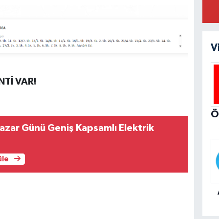
V
NTİ VAR!
azar Günü Geniş Kapsamlı Elektrik
üle