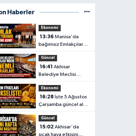
on Haberler
Ekonomi
13:36
Manisa'da
bağımsız Emlakçılar
Odası için 500 üye
Güncel
barajı aşıldı
16:41
Akhisar
Belediye Meclisi
Ağustos ayı
Ekonomi
toplantısını
16:28
İşte 5 Ağustos
gerçekleştirdi
Çarşamba güncel altın
fiyatları
Güncel
15:02
Akhisar'da
sıcak hava etkisini