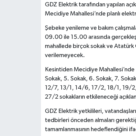
GDZ Elektrik tarafından yapılan açı
Mecidiye Mahallesi’nde planlı elektr
Akhisar Emlak
Şebeke yenileme ve bakım çalışmala
Ülke
09.00 ile 15.00 arasında gerçekleşe
Etiketler
mahallede birçok sokak ve Atatürk 
verilemeyecek.
Kesintiden Mecidiye Mahallesi’nde 
Sokak, 5. Sokak, 6. Sokak, 7. Sokak,
12/7, 13/1, 14/6, 17/2, 18/1, 19/2
27/2 sokakların etkileneceği açıklan
GDZ Elektrik yetkilileri, vatandaşl
tedbirleri önceden almaları gerektiğ
tamamlanmasının hedeflendiğini ifa