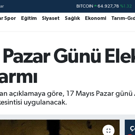
ar
DOLAR
47,5894
%0.08
ar Spor
Eğitim
Siyaset
Sağlık
Ekonomi
Tarım-Gı
EURO
55,0398
%-0.02
STERLİN
64,1581
%0.16
GRAM ALTIN
6508.83
%4.44
 Pazar Günü Elek
BİST100
13.703
%11
larmı
lan açıklamaya göre, 17 Mayıs Pazar günü 
kesintisi uygulanacak.
Ç