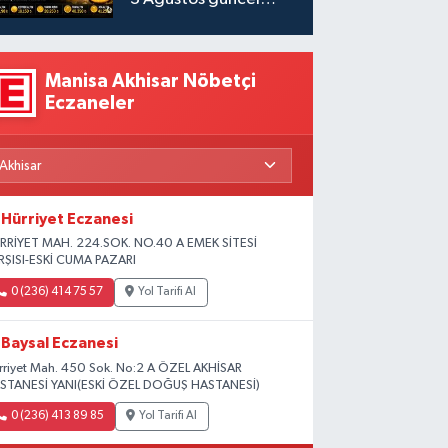
fiyatlar
Manisa Akhisar Nöbetçi
Eczaneler
Hürriyet Eczanesi
RRİYET MAH. 224.SOK. NO.40 A EMEK SİTESİ
RŞISI-ESKİ CUMA PAZARI
0 (236) 414 75 57
Yol Tarifi Al
Baysal Eczanesi
rriyet Mah. 450 Sok. No:2 A ÖZEL AKHİSAR
STANESİ YANI(ESKİ ÖZEL DOĞUŞ HASTANESİ)
0 (236) 413 89 85
Yol Tarifi Al