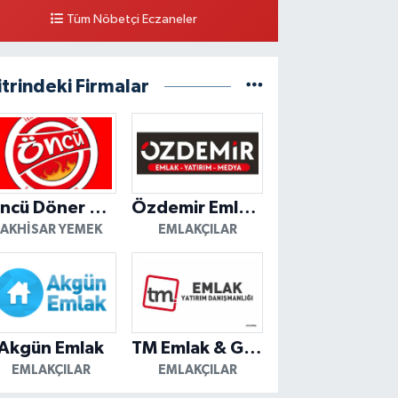
Tüm Nöbetçi Eczaneler
itrindeki Firmalar
Öncü Döner Akhisar
Özdemir Emlak Yatırım
AKHISAR YEMEK
EMLAKÇILAR
Akgün Emlak
TM Emlak & Gayrimenkul
EMLAKÇILAR
EMLAKÇILAR