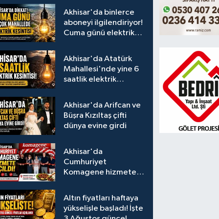
Akhisar'da binlerce
aboneyi ilgilendiriyor!
Cuma günü elektrik
kesintisi uygulanacak
Akhisar'da Atatürk
Mahallesi'nde yine 6
saatlik elektrik
kesintisi
Akhisar'da Arifcan ve
Büşra Kızıltaş çifti
dünya evine girdi
Akhisar'da
Cumhuriyet
Komagene hizmete
açıldı
Altın fiyatları haftaya
yükselişle başladı! İşte
3 Ağustos güncel