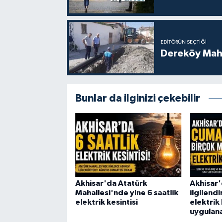
EDITÖRÜN SEÇTIĞI
Dereköy Maha
Bunlar da ilginizi çekebilir
Akhisar'da Atatürk
Akhisar'
Mahallesi'nde yine 6 saatlik
ilgilend
elektrik kesintisi
elektrik 
uygulan