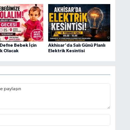
 Defne Bebek İçin
Akhisar'da Salı Günü Planlı
k Olacak
Elektrik Kesintisi