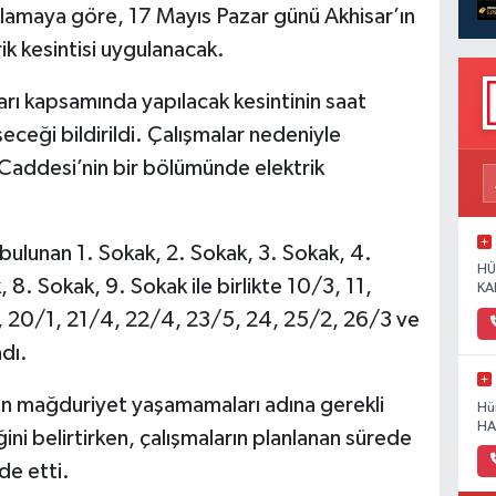
klamaya göre, 17 Mayıs Pazar günü Akhisar’ın
ik kesintisi uygulanacak.
rı kapsamında yapılacak kesintinin saat
ceği bildirildi. Çalışmalar nedeniyle
Caddesi’nin bir bölümünde elektrik
bulunan 1. Sokak, 2. Sokak, 3. Sokak, 4.
HÜ
 8. Sokak, 9. Sokak ile birlikte 10/3, 11,
KA
, 20/1, 21/4, 22/4, 23/5, 24, 25/2, 26/3 ve
dı.
arın mağduriyet yaşamamaları adına gerekli
Hü
HA
ini belirtirken, çalışmaların planlanan sürede
de etti.