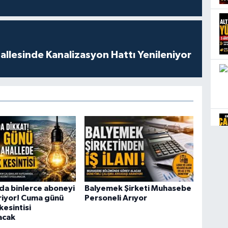
llesinde Kanalizasyon Hattı Yenileniyor
da binlerce aboneyi
Balyemek Şirketi Muhasebe
iriyor! Cuma günü
Personeli Arıyor
kesintisi
acak