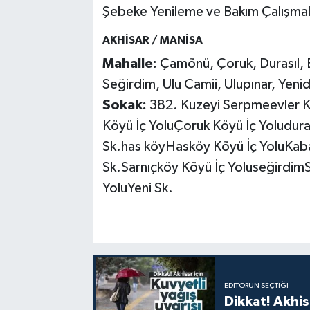
Şebeke Yenileme ve Bakım Çalışmal
AKHİSAR / MANİSA
Mahalle:
Çamönü, Çoruk, Durasıl, 
Seğirdim, Ulu Camii, Ulupınar, Yen
Sokak:
382. Kuzeyi Serpmeevler 
Köyü İç YoluÇoruk Köyü İç Yoluduras
Sk.has köyHasköy Köyü İç YoluKab
Sk.Sarnıçköy Köyü İç YoluseğirdimS
YoluYeni Sk.
EDITÖRÜN SEÇTIĞI
Dikkat! Akhisa