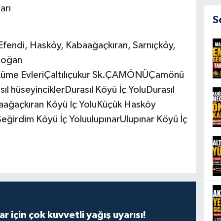
arı
S
Efendi, Hasköy, Kabaağaçkıran, Sarnıçköy,
idoğan
Küme EvleriÇaltılıçukur Sk.ÇAMÖNÜÇamönü
ıl hüseyinciklerDurasıl Köyü İç YoluDurasıl
aağaçkıran Köyü İç YoluKüçük Hasköy
eğirdim Köyü İç YoluulupınarUlupınar Köyü İç
r için çok kuvvetli yağış uyarısı!