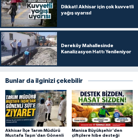
Dikkat! Akhisar için çok kuvvetli
yağış uyarısı!
Dereköy Mahallesinde
Kanalizasyon Hattı Yenileniyor
Bunlar da ilginizi çekebilir
Akhisar İlçe Tarım Müdürü
Manisa Büyükşehir'den
Mustafa Taşın'dan Gönenli
çiftçilere hibe desteği