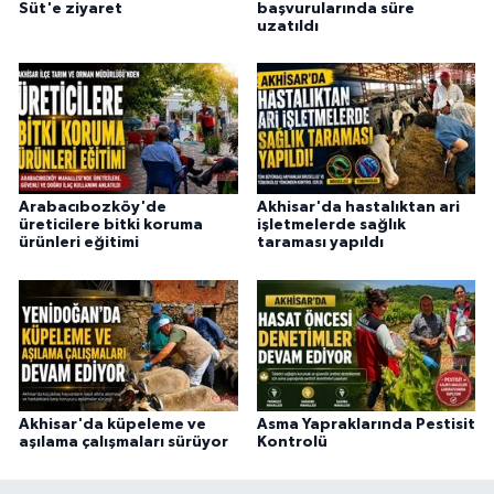
Süt'e ziyaret
başvurularında süre
uzatıldı
Arabacıbozköy'de
Akhisar'da hastalıktan ari
üreticilere bitki koruma
işletmelerde sağlık
ürünleri eğitimi
taraması yapıldı
Akhisar'da küpeleme ve
Asma Yapraklarında Pestisit
aşılama çalışmaları sürüyor
Kontrolü