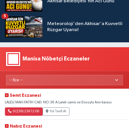
Akhisar Belediyesi'nin Acı Günü
5
Meteoroloji'den Akhisar'a Kuvvetli
Rüzgar Uyarısı!
Manisa Nöbetçi Eczaneler
Semt Eczanesi
LALELİ MAH.FATİH CAD. NO:36 A Laleli camii ve Ensoylu fırın karşısı
0 (236) 236 12 00
Yol Tarifi Al
Nabız Eczanesi