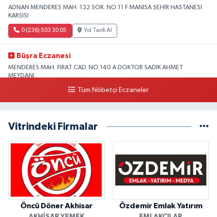
ADNAN MENDERES MAH. 132 SOK. NO:11 F MANİSA ŞEHİR HASTANESİ
KARŞISI
0 (236) 503 30 05
Yol Tarifi Al
Büşra Eczanesi
MENDERES MAH. FIRAT CAD. NO:140 A DOKTOR SADIK AHMET
MEYDANI
Tüm Nöbetçi Eczaneler
0 (501) 260 15 94
Yol Tarifi Al
Ihlamur Eczanesi
Vitrindeki Firmalar
BEYAZIT MAHALLESİ MENDERES BULVARI NO:79 A
0 (236) 462 45 55
Yol Tarifi Al
Ildeniz Eczanesi
Kethüda Mah. 43 Sok. No:26 A ASKERİ LOJMANLAR KARŞISI 10 NOLU ASM
YANI
0 (236) 412 80 80
Yol Tarifi Al
Öncü Döner Akhisar
Özdemir Emlak Yatırım
AKHISAR YEMEK
EMLAKÇILAR