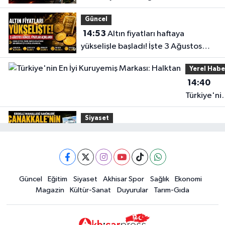
CUMHURIYET MAHALLESI MENDERES CADDESİ NO:63 A KIZILELMA İLE
durumu
TRENYOLU ARASI
Güncel
0 (236) 715 52 32
Yol Tarifi Al
14:53
Altın fiyatları haftaya
yükselişle başladı! İşte 3 Ağustos
Gülden Eczanesi
güncel fiyatlar
NAMIK KEMAL MAHALLESI EVREN CADDESI NO:1 A KÖPRÜBASI-MANISA
Yerel Habe
İŞ BANKASI YANI
14:40
0 (236) 571 26 61
Yol Tarifi Al
Türkiye'ni
En İyi
Siyaset
Kuruyemiş
15:49
Erdelli Mahallesi sakinleri
Markası:
Çanakkale'nin tarihini yerinde
Halktan
yaşadı
Yerel Haber
Güncel
Eğitim
Siyaset
Akhisar Spor
Sağlık
Ekonomi
19:00
Kadın ve Çocuk Giyimde Yeni
Magazin
Kültür-Sanat
Duyurular
Tarım-Gıda
Dönem: Minik Terzi’den Anne-
Çocuk Stilini Tamamlayan
Güncel
Koleksiyonlar