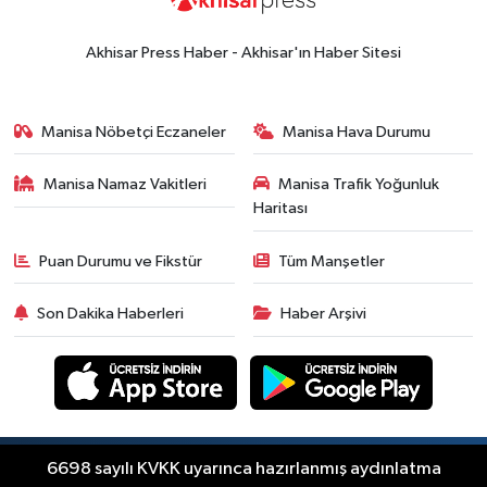
18:57
Akhisar'da Atatürk
Mahallesi'nde yine 6 saatlik elektrik
Akhisar Press Haber - Akhisar'ın Haber Sitesi
kesintisi
Ekonomi
18:50
Akhisar'da Cumhuriyet
Manisa Nöbetçi Eczaneler
Manisa Hava Durumu
Komagene hizmete açıldı
Manisa Namaz Vakitleri
Manisa Trafik Yoğunluk
Duyurular
Haritası
15:24
Akhisar'da binlerce aboneyi
ilgilendiriyor! Cuma günü elektrik
Puan Durumu ve Fikstür
Tüm Manşetler
kesintisi uygulanacak
Akhisar Spor
Son Dakika Haberleri
Haber Arşivi
15:07
Alhatoğlu'ndan
Akhisargücü'ne sponsorluk desteği
devam ediyor
Ekonomi
14:54
Manisalı iş insanlarından
Kazakistan atağı
Copyright © Akhisar Press Haber 2012-2026 Her
6698 sayılı KVKK uyarınca hazırlanmış aydınlatma
RSS