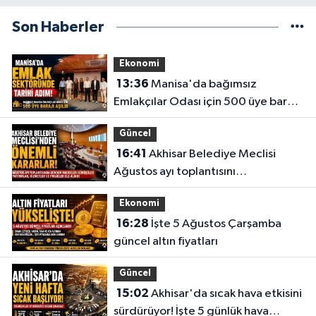
İHSANİYE MAH. 512 SOK NO35 B
Son Haberler
0 (236) 515 11 52
Yol Tarifi Al
İkbal Eczanesi
Ekonomi
YEDİEYLÜL MAHALLESİ OĞUZ SOKAK NO:70 B ATATÜRK İLK ÖĞRETİM
13:36
Manisa'da bağımsız
OKULU - BEŞYOL TAKSİ DURAĞI KARŞISI
Emlakçılar Odası için 500 üye barajı
0 (236) 314 01 08
Yol Tarifi Al
aşıldı
Güncel
Üstün Eczanesi
16:41
Akhisar Belediye Meclisi
ALTIEYLÜL MAH. HÜKÜMET CAD. NO:30 E
Ağustos ayı toplantısını
gerçekleştirdi
0 (236) 768 27 19
Yol Tarifi Al
Ekonomi
16:28
İşte 5 Ağustos Çarşamba
Deva Eczanesi
güncel altın fiyatları
CAMICEDIT MAH. YUNUS EMRE CAD. NO:89 A PARK KAHVESİ KARŞISI
0 (236) 816 52 64
Yol Tarifi Al
Güncel
15:02
Akhisar'da sıcak hava etkisini
Egemen Eczanesi
sürdürüyor! İşte 5 günlük hava